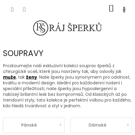
Přejít
NÁKUP
na
obsah
KOŠÍK
SOUPRAVY
Prozkoumejte naši exkluzivní kolekci souprav šperků z
chirurgické oceli, které jsou navrženy tak, aby oslovily jak
muže
, tak
ženy
. Naše šperky jsou synonymem pro odolnost,
kvalitu a moderní design. Ideální pro každodenní nošení i
speciální příležitosti, naše šperky jsou hypoalergenní a
nabízejí brilantní lesk bez kompromisů. Od klasických až po
trendovní styly, tato kolekce je perfektní volbou pro každého,
kdo hledá trvanlivost a styl v jednom.
Pánské
Dámské