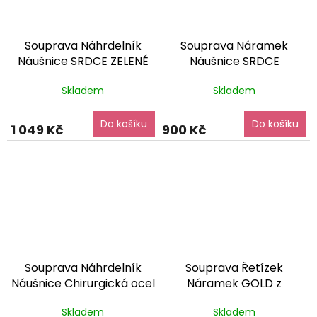
Souprava Náhrdelník
Souprava Náramek
Náušnice SRDCE ZELENÉ
Náušnice SRDCE
Chirurgická ocel
Chirurgická ocel
Skladem
Skladem
SET250128
dárkové balení
SET250115
dárkové balení
zdarma
zdarma
Do košíku
Do košíku
1 049 Kč
900 Kč
Souprava Náhrdelník
Souprava Řetízek
Náušnice Chirurgická ocel
Náramek GOLD z
SET240301
dárkové
Chirurgické oceli
Skladem
Skladem
balení zdarma
SET240277
dárkové