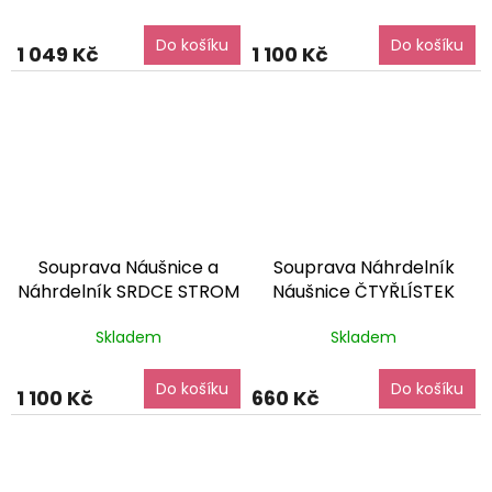
balení zdarma
Do košíku
Do košíku
1 049 Kč
1 100 Kč
Souprava Náušnice a
Souprava Náhrdelník
Náhrdelník SRDCE STROM
Náušnice ČTYŘLÍSTEK
ŽIVOTA GOLD Chirurgická
Chirurgická ocel
Skladem
Skladem
ocel SET241272
dárkové
SET240230
dárkové
balení zdarma
balení zdarma
Do košíku
Do košíku
1 100 Kč
660 Kč