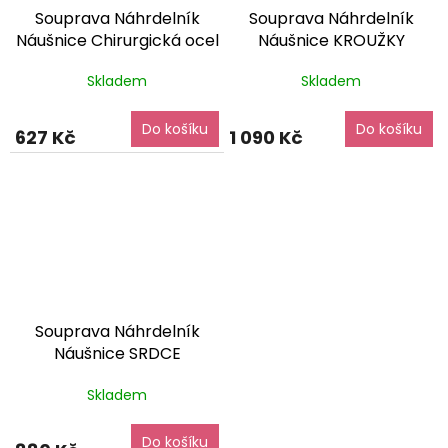
Souprava Náhrdelník
Souprava Náhrdelník
Náušnice Chirurgická ocel
Náušnice KROUŽKY
SET240103
dárkové
Chirurgická ocel
Skladem
Skladem
balení zdarma
SET231271
dárkové balení
zdarma
Do košíku
Do košíku
627 Kč
1 090 Kč
Souprava Náhrdelník
Náušnice SRDCE
Chirurgická ocel
Skladem
SET231266
dárkové balení
zdarma
Do košíku