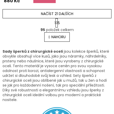
880 Kč
NAČÍST 21 DALŠÍCH
S
1
5
t
O
r
95
položek celkem
v
á
l
NAHORU
n
á
k
o
d
v
a
Sady šperků z chirurgické oceli
jsou kolekce šperků, které
á
c
obvykle obsahují více kusů, jako jsou náramky, náhrdelníky,
n
í
prsteny nebo náušnice, které jsou vyrobeny z chirurgické
í
p
oceli. Tento materiál je vysoce ceněn pro svou vysokou
r
odolnost proti korozi, antialergenní vlastnosti a schopnost
v
udržet si dlouhodobě svůj lesk a vzhled. Sety šperků z
k
chirurgické oceli jsou oblíbené jak u mužů, tak u žen a hodí
y
se jak pro každodenní nošení, tak pro speciální příležitosti.
v
Díky své robustnosti a elegantnímu vzhledu jsou šperky z
ý
chirurgické oceli ideální volbou pro moderní a praktické
p
nositele.
i
s