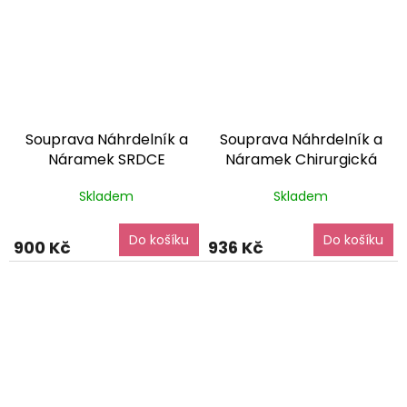
Souprava Náhrdelník a
Souprava Náhrdelník a
Náramek SRDCE
Náramek Chirurgická
Chirurgická ocel
ocel SET240114
dárkové
Skladem
Skladem
SET240159
dárkové
balení zdarma
balení zdarma
Do košíku
Do košíku
900 Kč
936 Kč