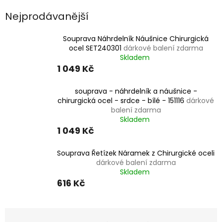
Nejprodávanější
Souprava Náhrdelník Náušnice Chirurgická
ocel SET240301
dárkové balení zdarma
Skladem
1 049 Kč
souprava - náhrdelník a náušnice -
chirurgická ocel - srdce - bílé - 151116
dárkové
balení zdarma
Skladem
1 049 Kč
Souprava Řetízek Náramek z Chirurgické oceli
dárkové balení zdarma
Skladem
616 Kč
Ř