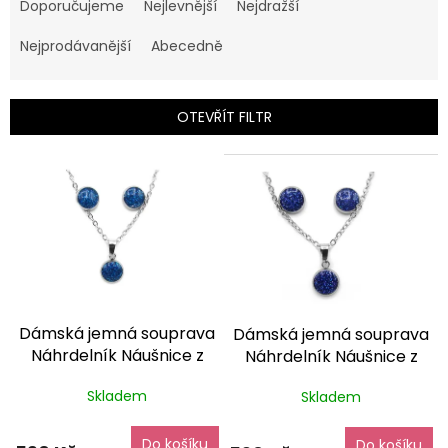
a
Doporučujeme
Nejlevnější
Nejdražší
z
e
Nejprodávanější
Abecedně
n
í
p
OTEVŘÍT FILTR
r
o
V
d
ý
u
p
k
i
t
s
ů
p
r
o
Dámská jemná souprava
Dámská jemná souprava
d
Náhrdelník Náušnice z
Náhrdelník Náušnice z
u
Chirurgické oceli Modrá
Chirurgické oceli Modrá
k
Skladem
Skladem
dárkové balení zdarma
dárkové balení zdarma
t
ů
Do košíku
Do košíku