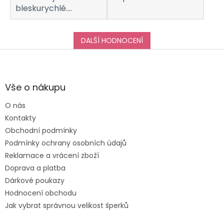
bleskurychlé.
Komunikaci s
obchodem hodnotím
taktéž na jedničku!
DALŠÍ HODNOCENÍ
Děkuji za vše, a určitě
Z
se k vám do obchodu
á
ráda vrátím :-)
p
a
Vše o nákupu
t
O nás
í
Kontakty
Obchodní podmínky
Podmínky ochrany osobních údajů
Reklamace a vrácení zboží
Doprava a platba
Dárkové poukazy
Hodnocení obchodu
Jak vybrat správnou velikost šperků