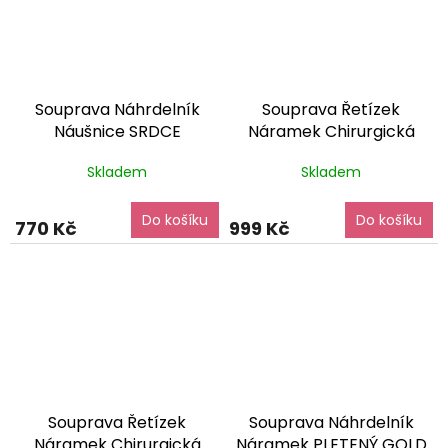
Souprava Náhrdelník
Souprava Řetízek
Náušnice SRDCE
Náramek Chirurgická
Chirurgická ocel
ocel SET240225
dárkové
Skladem
Skladem
SET240229
dárkové
balení zdarma
balení zdarma
Do košíku
Do košíku
770 Kč
999 Kč
Souprava Řetízek
Souprava Náhrdelník
Náramek Chirurgická
Náramek PLETENÝ GOLD