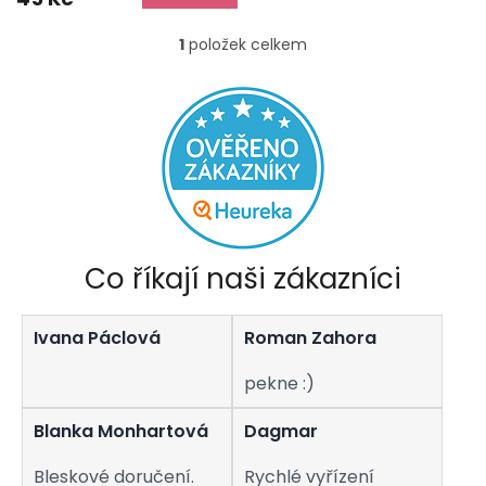
5,0
z
1
položek celkem
O
5
v
hvězdiček.
l
á
d
a
c
í
p
r
v
Co říkají naši zákazníci
k
y
v
Ivana Páclová
Roman Zahora
ý
p
i
pekne :)
s
u
Blanka Monhartová
Dagmar
Bleskové doručení.
Rychlé vyřízení