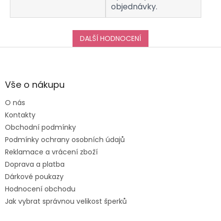
objednávky.
DALŠÍ HODNOCENÍ
Z
á
p
a
Vše o nákupu
t
O nás
í
Kontakty
Obchodní podmínky
Podmínky ochrany osobních údajů
Reklamace a vrácení zboží
Doprava a platba
Dárkové poukazy
Hodnocení obchodu
Jak vybrat správnou velikost šperků