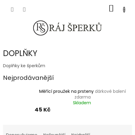
Přejít
NÁKUP
na
obsah
KOŠÍK
DOPLŇKY
Doplňky ke šperkům
Nejprodávanější
Měřící proužek na prsteny
dárkové balení
zdarma
Skladem
45 Kč
Ř
a