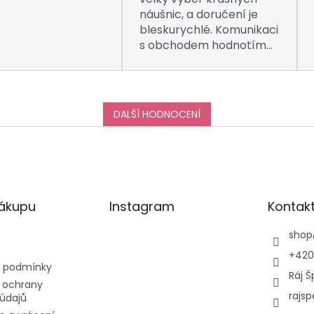
náušnic, a doručení je
bleskurychlé. Komunikaci
s obchodem hodnotím
taktéž na jedničku! Děkuji
za vše, a určitě se k vám
do obchodu ráda vrátím
:-)
DALŠÍ HODNOCENÍ
nákupu
Instagram
Kontak
shop
+420
 podmínky
Ráj Š
 ochrany
rajsp
údajů