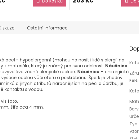
Kč
253 Kč
Do košíku
Do 
Diskuze
Ostatní informace
Dop
cká ocel - hypoalergenní (mohou ho nosit i lidé s alergií na
Kate
y z materiálu, který je známý pro svou odolnost.
Náušnice
že nevyvolává žádné alergické reakce.
Náušnice
– chirurgická
Zár
e vysoce odolná vůči otěru a poškrábání. Šperk je vhodný
EAN
:
ínků a jiných atributů náročnějších na péči a údržbu, je
ě kontaktu s vodou.
Kate
viz foto.
Mate
3 mm, šíře cca 4 mm.
Bar
Urče
Typ
:
Vzor
Styl
: