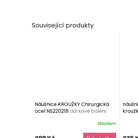
Související produkty
Náušnice KROUŽKY Chirurgická
náušni
ocel NS220218
dárkové balení
krouž
zdarma
zdar
Skladem