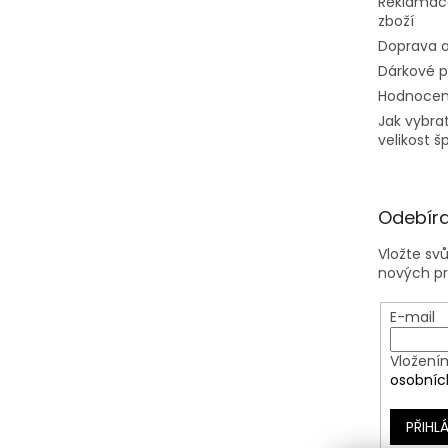
Reklamac
zboží
Doprava a
Dárkové 
Hodnocen
Jak vybra
velikost š
Odebíra
Vložte sv
nových p
E-mail
Vložení
osobníc
PŘIHLÁ