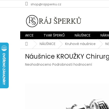
Přejít
shop@rajsperku.cz
na
obsah
AKCE
TVAR ŠPERKŮ
NÁUŠNICE
NÁR
Domů
NÁUŠNICE
Kruhové náušnice
N
Náušnice KROUŽKY Chirur
Průměrné
Neohodnoceno
Podrobnosti hodnocení
hodnocení
produktu
je
0,0
z
5
hvězdiček.