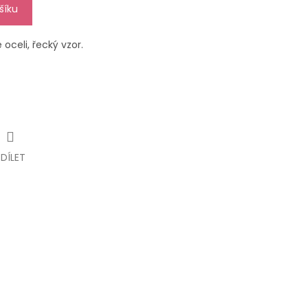
šíku
oceli, řecký vzor.
SDÍLET