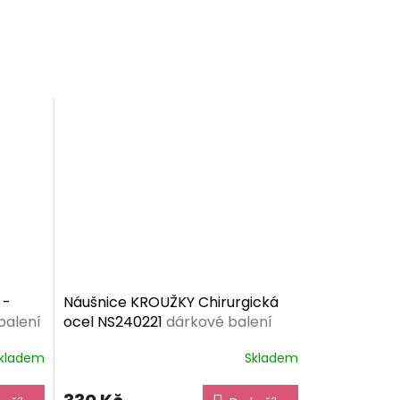
 -
Náušnice KROUŽKY Chirurgická
balení
ocel NS240221
dárkové balení
zdarma
kladem
Skladem