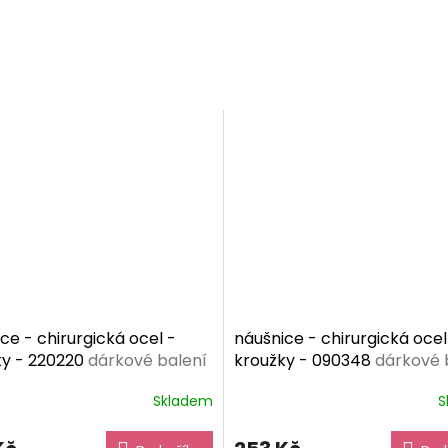
ce - chirurgická ocel -
náušnice - chirurgická ocel
ky - 220220
dárkové balení
kroužky - 090348
dárkové 
ma
zdarma
Skladem
S