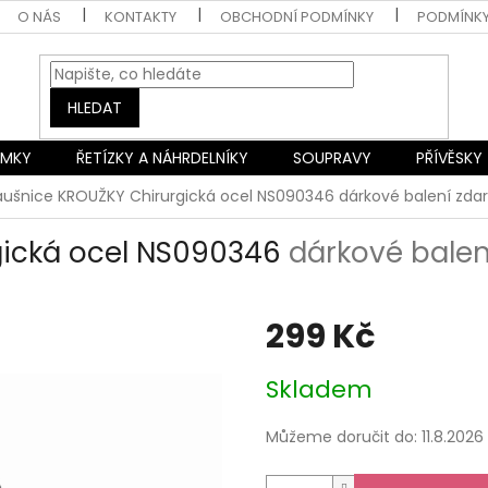
O NÁS
KONTAKTY
OBCHODNÍ PODMÍNKY
PODMÍNK
HLEDAT
AMKY
ŘETÍZKY A NÁHRDELNÍKY
SOUPRAVY
PŘÍVĚSKY
áušnice KROUŽKY Chirurgická ocel NS090346
dárkové balení zd
gická ocel NS090346
dárkové bale
299 Kč
Měrná
Skladem
cena:
Můžeme doručit do:
11.8.2026