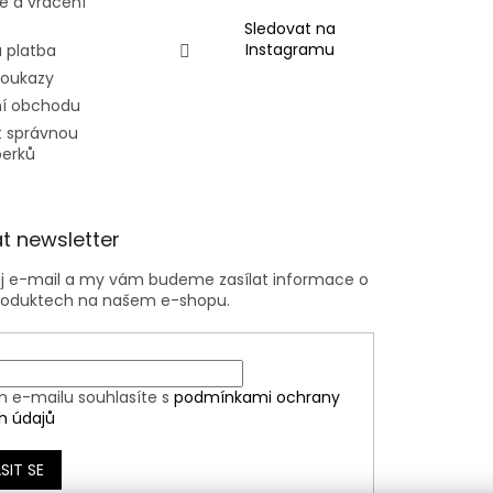
e a vrácení
Sledovat na
Instagramu
 platba
poukazy
í obchodu
t správnou
perků
t newsletter
ůj e-mail a my vám budeme zasílat informace o
roduktech na našem e-shopu.
m e-mailu souhlasíte s
podmínkami ochrany
h údajů
SIT SE