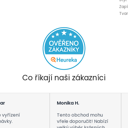
Zapí
Tva
Co říkají naši zákazníci
ar
Monika H.
 vyřízení
Tento obchod mohu
návky.
vřele doporučit! Nabízí
velký výběr krásných