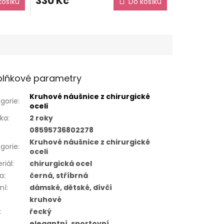
330 Kč
košíku
Do košíku
lňkové parametry
Kruhové náušnice z chirurgické
gorie
:
oceli
uka
:
2 roky
08595736802278
Kruhové náušnice z chirurgické
gorie
:
oceli
riál
:
chirurgická ocel
va
:
černá, stříbrná
ní
:
dámské, dětské, dívčí
kruhové
:
řecký
elegantní, sportovní