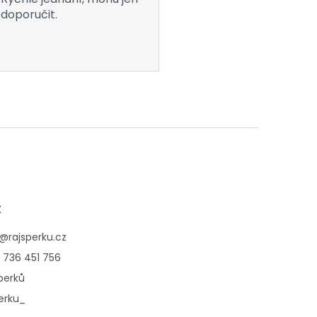
doporučit.
t
@
rajsperku.cz
 736 451 756
perků
erku_