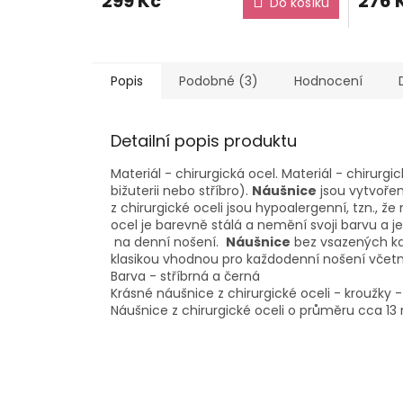
299 Kč
276 
Do košíku
Popis
Podobné (3)
Hodnocení
Detailní popis produktu
Materiál - chirurgická ocel. Materiál - chirurgi
bižuterii nebo stříbro).
Náušnice
jsou vytvořen
z chirurgické oceli jsou hypoalergenní, tzn., 
ocel je barevně stálá a nemění svoji barvu a j
na denní nošení.
Náušnice
bez vsazených kam
klasikou vhodnou pro každodenní nošení včetn
Barva - stříbrná a černá
Krásné náušnice z chirurgické oceli - kroužky - 
Náušnice z chirurgické oceli o průměru cca 1