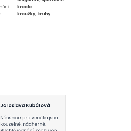
nání
:
kreole
r
:
kroužky, kruhy
Jaroslava Kubátová
Náušnice pro vnučku jsou
kouzelné, nádherné.
Rychlé jednání, mohu jen