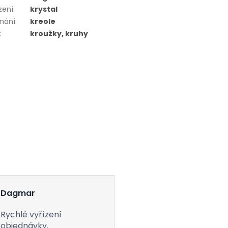
zení
:
krystal
nání
:
kreole
r
:
kroužky, kruhy
Dagmar
Rychlé vyřízení
objednávky.