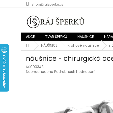
Přejít
shop@rajsperku.cz
na
obsah
AKCE
TVAR ŠPERKŮ
NÁUŠNICE
NÁR
Domů
NÁUŠNICE
Kruhové náušnice
ná
náušnice - chirurgická oc
NS090343
Průměrné
Neohodnoceno
Podrobnosti hodnocení
hodnocení
produktu
je
0,0
z
5
hvězdiček.