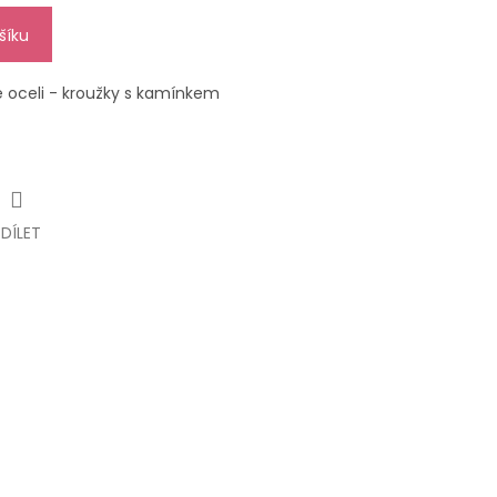
šíku
é oceli - kroužky s kamínkem
SDÍLET