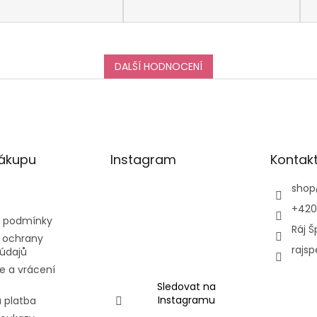
DALŠÍ HODNOCENÍ
nákupu
Instagram
Kontak
shop
+420
 podmínky
Ráj Š
 ochrany
rajsp
údajů
e a vrácení
Sledovat na
Instagramu
 platba