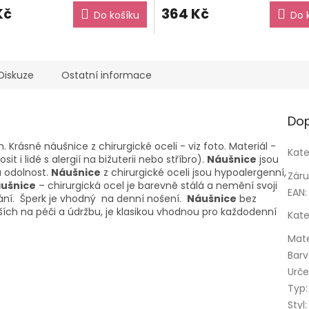
Kč
364 Kč
Do košíku
Do 
Diskuze
Ostatní informace
Dop
Krásné náušnice z chirurgické oceli - viz foto. Materiál -
Kate
 i lidé s alergií na bižuterii nebo stříbro).
Náušnice
jsou
u odolnost.
Náušnice
z chirurgické oceli jsou hypoalergenní,
Zár
ušnice
– chirurgická ocel je barevně stálá a nemění svoji
EAN
:
bání. Šperk je vhodný na denní nošení.
Náušnice
bez
ích na péči a údržbu, je klasikou vhodnou pro každodenní
Kate
Mate
Bar
Urče
Typ
:
Styl
: