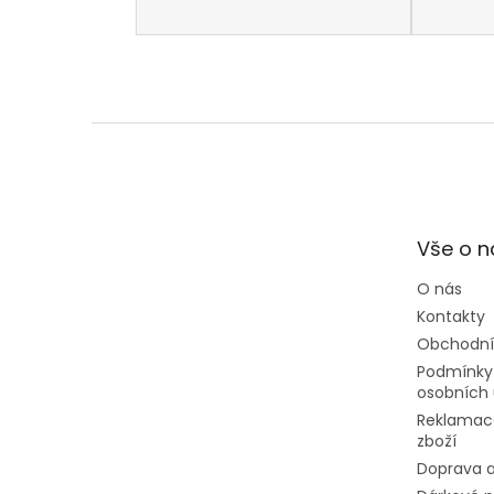
Z
á
p
a
t
Vše o 
í
O nás
Kontakty
Obchodní
Podmínky
osobních 
Reklamac
zboží
Doprava a