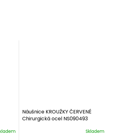
Náušnice KROUŽKY ČERVENÉ
Chirurgická ocel NS090493
dárkové balení zdarma
kladem
Skladem