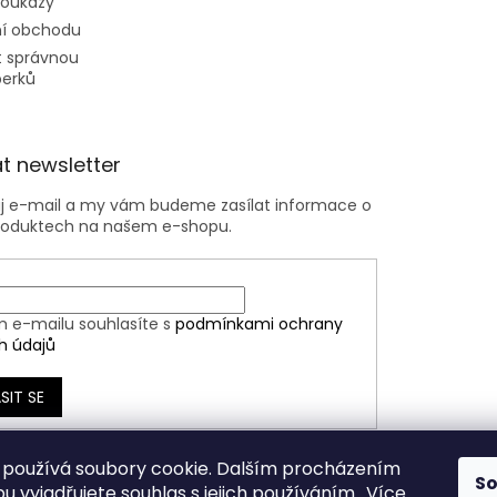
poukazy
í obchodu
t správnou
perků
t newsletter
ůj e-mail a my vám budeme zasílat informace o
roduktech na našem e-shopu.
m e-mailu souhlasíte s
podmínkami ochrany
h údajů
SIT SE
používá soubory cookie. Dalším procházením
S
 vyjadřujete souhlas s jejich používáním.. Více