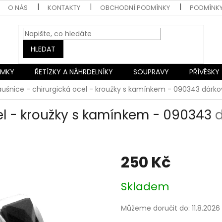
O NÁS
KONTAKTY
OBCHODNÍ PODMÍNKY
PODMÍNK
HLEDAT
AMKY
ŘETÍZKY A NÁHRDELNÍKY
SOUPRAVY
PŘÍVĚSKY
ušnice - chirurgická ocel - kroužky s kamínkem - 090343
dárko
el - kroužky s kamínkem - 090343
250 Kč
Měrná
Skladem
cena:
Můžeme doručit do:
11.8.2026