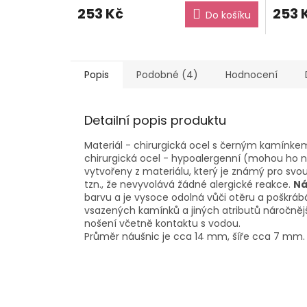
253 Kč
253 
Do košíku
Popis
Podobné (4)
Hodnocení
Detailní popis produktu
Materiál - chirurgická ocel s černým kamínkem. 
chirurgická ocel - hypoalergenní (mohou ho nosit
vytvořeny z materiálu, který je známý pro svo
tzn., že nevyvolává žádné alergické reakce.
Ná
barvu a je vysoce odolná vůči otěru a poškrá
vsazených kamínků a jiných atributů náročnějš
nošení včetně kontaktu s vodou.
Průměr náušnic je cca 14 mm, šíře cca 7 mm.