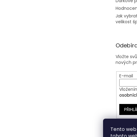
Dárkové 
Hodnocen
Jak vybra
velikost š
Odebíra
Vložte sv
nových p
E-mail
Vložení
osobníc
PŘIHLÁ
Tento web 
tohoto webu