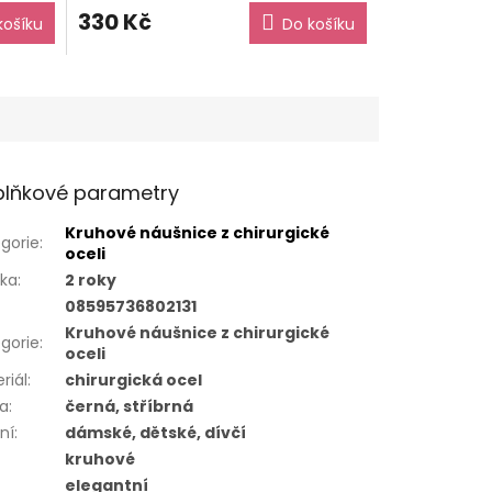
330 Kč
košíku
Do košíku
lňkové parametry
Kruhové náušnice z chirurgické
gorie
:
oceli
uka
:
2 roky
08595736802131
Kruhové náušnice z chirurgické
gorie
:
oceli
riál
:
chirurgická ocel
va
:
černá, stříbrná
ní
:
dámské, dětské, dívčí
kruhové
elegantní