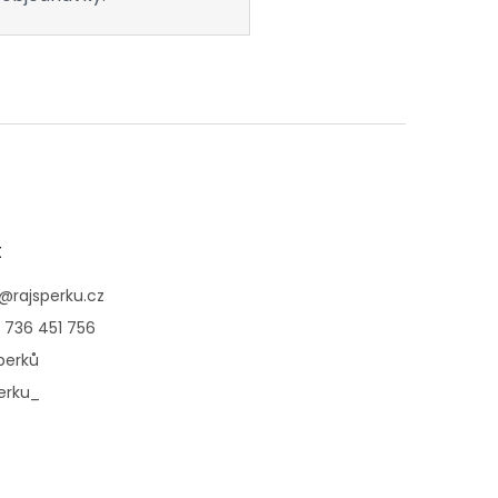
t
@
rajsperku.cz
 736 451 756
perků
erku_