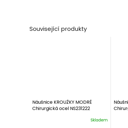
Související produkty
Náušnice KROUŽKY MODRÉ
Náušn
Chirurgická ocel NS231222
Chirur
dárkové balení zdarma
dárko
Skladem