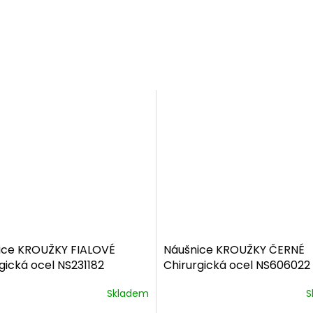
ice KROUŽKY FIALOVÉ
Náušnice KROUŽKY ČERNÉ
gická ocel NS231182
Chirurgická ocel NS606022
vé balení zdarma
dárkové balení zdarma
Skladem
S