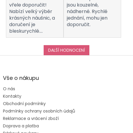
vřele doporučit!
jsou kouzelné,
Nabízí velký výběr
nádherné. Rychlé
krásných náušnic, a
jednání, mohu jen
doručení je
doporučit.
bleskurychlé.
Komunikaci s
obchodem hodnotím
taktéž na jedničku!
DALŠÍ HODNOCENÍ
Děkuji za vše, a určitě
Z
se k vám do obchodu
á
ráda vrátím :-)
p
a
Vše o nákupu
t
O nás
í
Kontakty
Obchodní podmínky
Podmínky ochrany osobních údajů
Reklamace a vrácení zboží
Doprava a platba