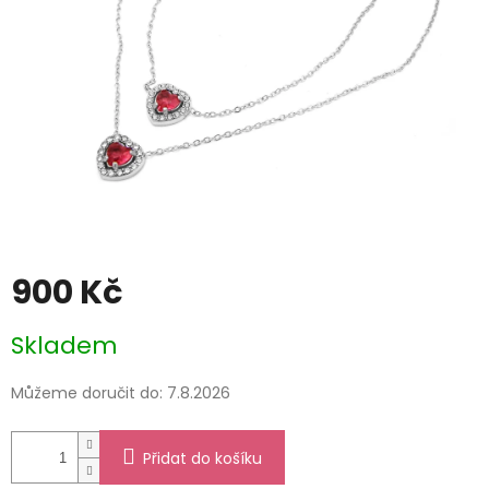
900 Kč
Měrná
Skladem
cena:
Můžeme doručit do:
7.8.2026
Přidat do košíku