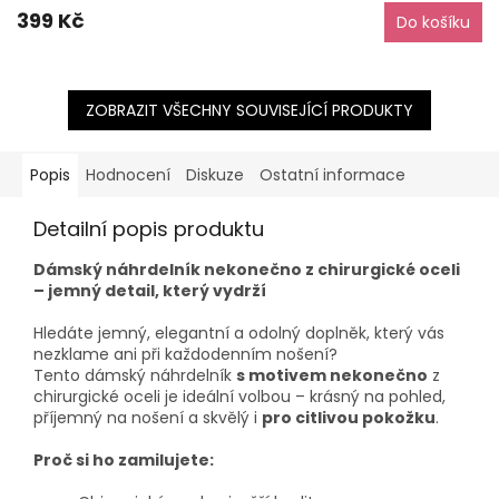
399 Kč
Do košíku
ZOBRAZIT VŠECHNY SOUVISEJÍCÍ PRODUKTY
Popis
Hodnocení
Diskuze
Ostatní informace
Detailní popis produktu
Dámský náhrdelník nekonečno z chirurgické oceli
– jemný detail, který vydrží
Hledáte jemný, elegantní a odolný doplněk, který vás
nezklame ani při každodenním nošení?
Tento dámský náhrdelník
s motivem nekonečno
z
chirurgické oceli je ideální volbou – krásný na pohled,
příjemný na nošení a skvělý i
pro citlivou pokožku
.
Proč si ho zamilujete: