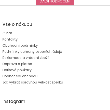
DALŠÍ HODNOCENÍ
Z
á
p
a
Vše o nákupu
t
O nás
í
Kontakty
Obchodní podmínky
Podmínky ochrany osobních údajů
Reklamace a vrácení zboží
Doprava a platba
Dárkové poukazy
Hodnocení obchodu
Jak vybrat správnou velikost šperků
Instagram