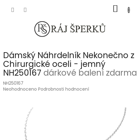
Přejít
NÁKUP
na
obsah
KOŠÍK
Dámský Náhrdelník Nekonečno z
Chirurgické oceli - jemný
NH250167
dárkové balení zdarma
NH250167
Průměrné
Neohodnoceno
Podrobnosti hodnocení
hodnocení
produktu
je
0,0
z
5
hvězdiček.