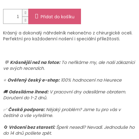
Přidat do košíku
Krásný a dokonalý náhrdelník nekonečno z chirurgické oceli.
Perfektní pro každodenní nošení i speciální příležitosti.
💬
Krásnější než na fotce:
To neříkáme my, ale naši zákazníci
ve svých recenzích.
⭐
Ověřený český e-shop:
100% hodnocení na Heurece
🚚
Odesíláme ihned:
V pracovní dny odesíláme obratem.
Doručení do 1-2 dnů.
✅
Česká podpora:
Nějaký problém? Jsme tu pro vás v
češtině a vše vyřešíme.
🔄
Vrácení bez starostí:
Šperk nesedí? Nevadí. Jednoduše ho
do 14 dnů pošlete zpět.