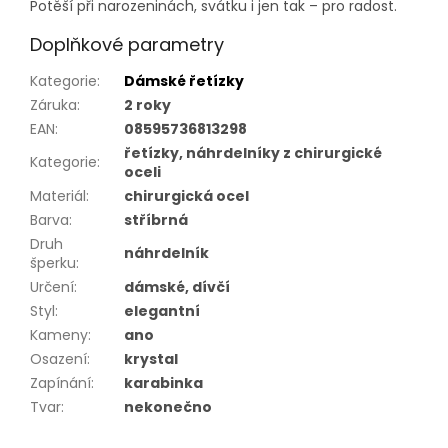
Potěší při narozeninách, svátku i jen tak – pro radost.
Doplňkové parametry
Kategorie
:
Dámské řetízky
Záruka
:
2 roky
EAN
:
08595736813298
řetízky, náhrdelníky z chirurgické
Kategorie
:
oceli
Materiál
:
chirurgická ocel
Barva
:
stříbrná
Druh
náhrdelník
šperku
:
Určení
:
dámské, dívčí
Styl
:
elegantní
Kameny
:
ano
Osazení
:
krystal
Zapínání
:
karabinka
Tvar
:
nekonečno