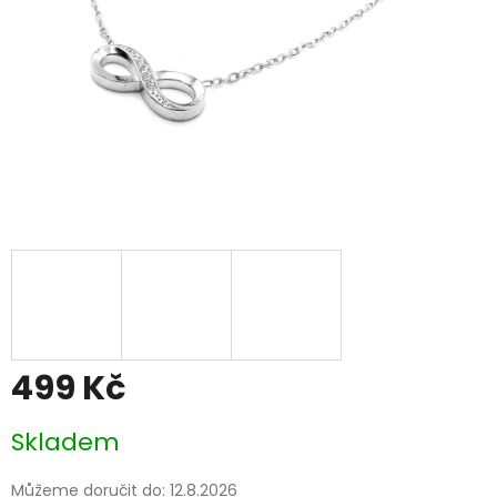
499 Kč
Měrná
Skladem
cena:
Můžeme doručit do:
12.8.2026