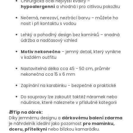
Chirurgická ocel nejvyšší kvality –
hypoalergenní
a vhodná i pro citlivou pokožku
Nečerná, nerezaví, neztrácí barvu – můžete ho
nosit i při kontaktu s vodou
Lehký a pohodlný design bez kamínků – snadná
údržba a nadčasový vzhled
Motiv nekonečno
– jemný detail, který vynikne
v každém outfitu
Nastavitelná délka cca 45 - 50 cm, průměr
nekonečna cca 15 x 6 mm
Zapínání na karabinku – bezpečné a praktické
Do soupravy lze zakoutit taktéž náramek nebo
náušnice, které naleznete v příslušné kategorii
🎁Tip na dárek:
Díky jemnému designu a
dárkovému balení zdarma
je náhrdelník ideální jako pozornost
pro maminku,
dceru, přítelkyni
nebo blízkou kamarádku.