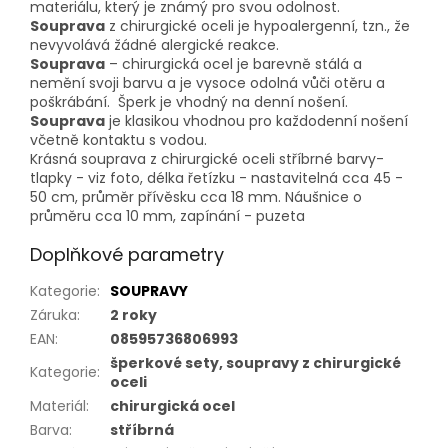
materiálu, který je známý pro svou odolnost.
Souprava
z chirurgické oceli je hypoalergenní, tzn., že
nevyvolává žádné alergické reakce.
Souprava
– chirurgická ocel je barevně stálá a
nemění svoji barvu a je vysoce odolná vůči otěru a
poškrábání. Šperk je vhodný na denní nošení.
Souprava
je klasikou vhodnou pro každodenní nošení
včetně kontaktu s vodou.
Krásná souprava z chirurgické oceli stříbrné barvy-
tlapky - viz foto, délka řetízku - nastavitelná cca 45 -
50 cm, průměr přívěsku cca 18 mm. Náušnice o
průměru cca 10 mm, zapínání - puzeta
Doplňkové parametry
Kategorie
:
SOUPRAVY
Záruka
:
2 roky
EAN
:
08595736806993
šperkové sety, soupravy z chirurgické
Kategorie
:
oceli
Materiál
:
chirurgická ocel
Barva
:
stříbrná