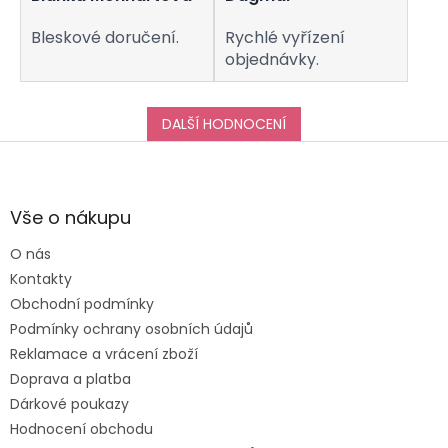
Bleskové doručení.
Rychlé vyřízení
objednávky.
DALŠÍ HODNOCENÍ
Z
á
p
a
Vše o nákupu
t
O nás
í
Kontakty
Obchodní podmínky
Podmínky ochrany osobních údajů
Reklamace a vrácení zboží
Doprava a platba
Dárkové poukazy
Hodnocení obchodu