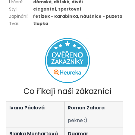
Určení
:
dámské, dětské, dívčí
Styl
:
elegantní, sportovní
Zapínání
:
řetízek - karabinka, náušnice - puzeta
Tvar
:
tlapka
Co říkají naši zákazníci
Ivana Páclová
Roman Zahora
pekne :)
Blanka Monhartová
Dagmar