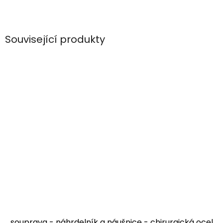
Související produkty
souprava - náhrdelník a náušnice - chirurgická ocel