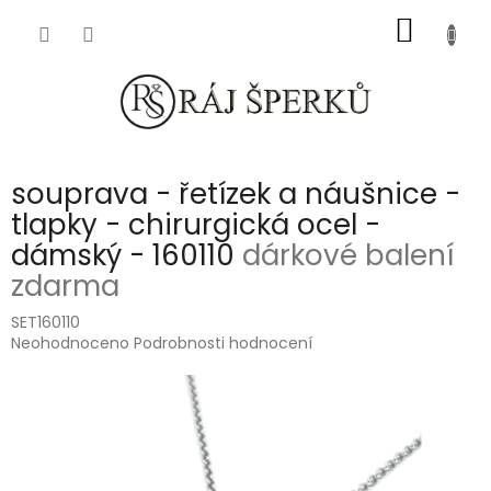
Přejít
NÁKUP
na
obsah
KOŠÍK
souprava - řetízek a náušnice -
tlapky - chirurgická ocel -
dámský - 160110
dárkové balení
zdarma
SET160110
Průměrné
Neohodnoceno
Podrobnosti hodnocení
hodnocení
produktu
je
0,0
z
5
hvězdiček.