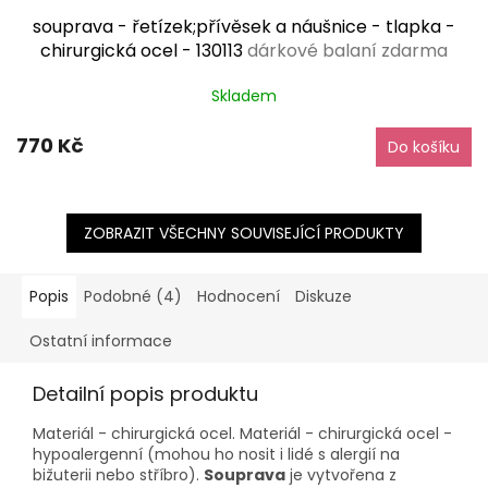
souprava - řetízek;přívěsek a náušnice - tlapka -
chirurgická ocel - 130113
dárkové balaní zdarma
Skladem
770 Kč
Do košíku
ZOBRAZIT VŠECHNY SOUVISEJÍCÍ PRODUKTY
Popis
Podobné (4)
Hodnocení
Diskuze
Ostatní informace
Detailní popis produktu
Materiál - chirurgická ocel. Materiál - chirurgická ocel -
hypoalergenní (mohou ho nosit i lidé s alergií na
bižuterii nebo stříbro).
Souprava
je vytvořena z