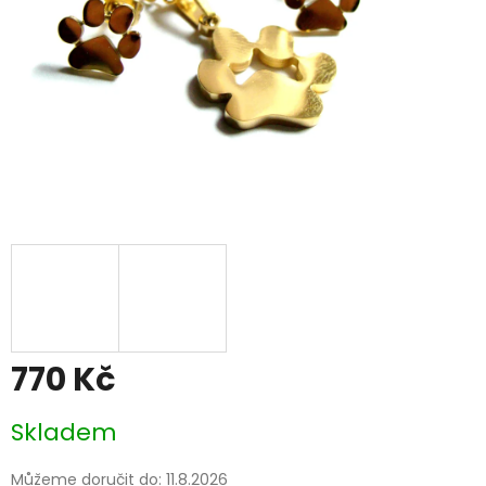
770 Kč
Měrná
Skladem
cena:
Můžeme doručit do:
11.8.2026