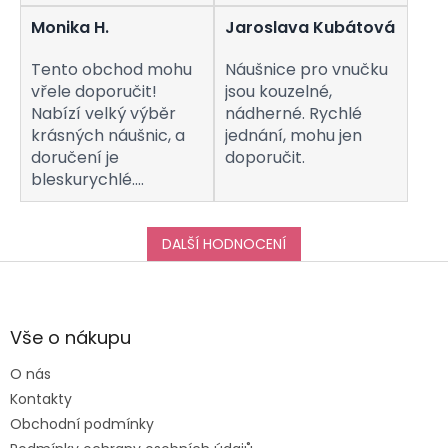
Monika H.
Jaroslava Kubátová
Tento obchod mohu
Náušnice pro vnučku
vřele doporučit!
jsou kouzelné,
Nabízí velký výběr
nádherné. Rychlé
krásných náušnic, a
jednání, mohu jen
doručení je
doporučit.
bleskurychlé.
Komunikaci s
obchodem hodnotím
taktéž na jedničku!
DALŠÍ HODNOCENÍ
Děkuji za vše, a určitě
Z
se k vám do obchodu
á
ráda vrátím :-)
p
a
Vše o nákupu
t
O nás
í
Kontakty
Obchodní podmínky