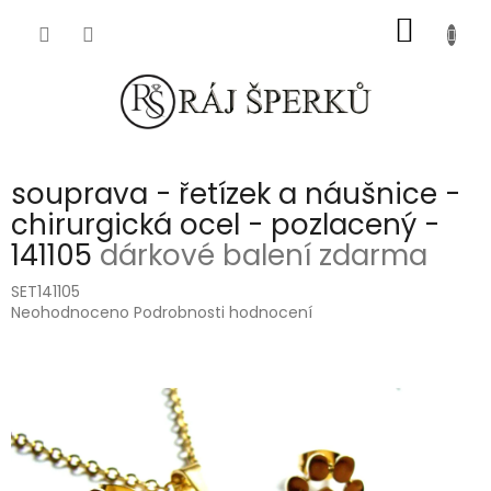
Přejít
NÁKUP
na
obsah
KOŠÍK
souprava - řetízek a náušnice -
chirurgická ocel - pozlacený -
141105
dárkové balení zdarma
SET141105
Průměrné
Neohodnoceno
Podrobnosti hodnocení
hodnocení
produktu
je
0,0
z
5
hvězdiček.