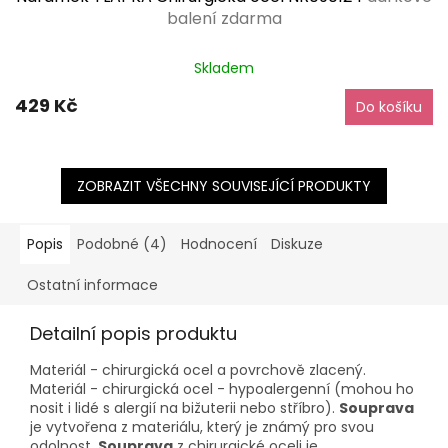
balení zdarma
Průměrné
Skladem
hodnocení
produktu
429 Kč
Do košíku
je
5,0
z
5
hvězdiček.
ZOBRAZIT VŠECHNY SOUVISEJÍCÍ PRODUKTY
Popis
Podobné (4)
Hodnocení
Diskuze
Ostatní informace
Detailní popis produktu
Materiál - chirurgická ocel a povrchově zlacený.
Materiál - chirurgická ocel - hypoalergenní (mohou ho
nosit i lidé s alergií na bižuterii nebo stříbro).
Souprava
je vytvořena z materiálu, který je známý pro svou
odolnost.
Souprava
z chirurgické oceli je