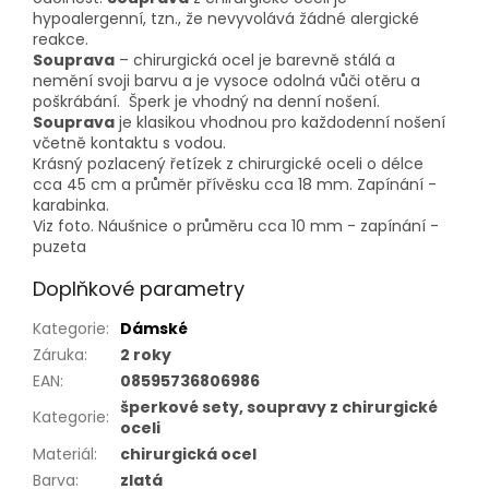
hypoalergenní, tzn., že nevyvolává žádné alergické
reakce.
Souprava
– chirurgická ocel je barevně stálá a
nemění svoji barvu a je vysoce odolná vůči otěru a
poškrábání. Šperk je vhodný na denní nošení.
Souprava
je klasikou vhodnou pro každodenní nošení
včetně kontaktu s vodou.
Krásný pozlacený řetízek z chirurgické oceli o délce
cca 45 cm a průměr přívěsku cca 18 mm. Zapínání -
karabinka.
Viz foto. Náušnice o průměru cca 10 mm - zapínání -
puzeta
Doplňkové parametry
Kategorie
:
Dámské
Záruka
:
2 roky
EAN
:
08595736806986
šperkové sety, soupravy z chirurgické
Kategorie
:
oceli
Materiál
:
chirurgická ocel
Barva
:
zlatá