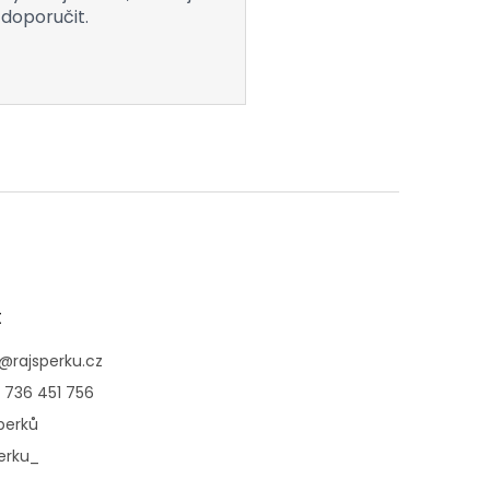
doporučit.
t
@
rajsperku.cz
 736 451 756
perků
erku_