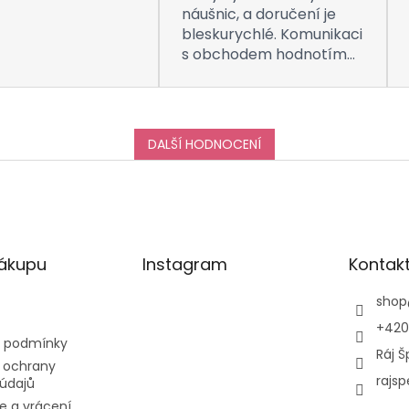
náušnic, a doručení je
bleskurychlé. Komunikaci
s obchodem hodnotím
taktéž na jedničku! Děkuji
za vše, a určitě se k vám
do obchodu ráda vrátím
:-)
DALŠÍ HODNOCENÍ
nákupu
Instagram
Kontak
shop
+420
 podmínky
Ráj Š
 ochrany
rajsp
údajů
e a vrácení