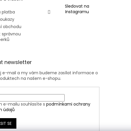
Sledovat na
Instagramu
 platba
poukazy
í obchodu
t správnou
perků
t newsletter
ůj e-mail a my vám budeme zasílat informace o
roduktech na našem e-shopu.
m e-mailu souhlasíte s
podmínkami ochrany
h údajů
SIT SE