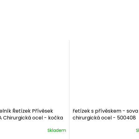
lník Řetízek Přívěsek
řetízek s přívěskem - sova
 Chirurgická ocel - kočka
chirurgická ocel - 500408
307
dárkové balení
dárkové balení zdarma
Skladem
S
ma