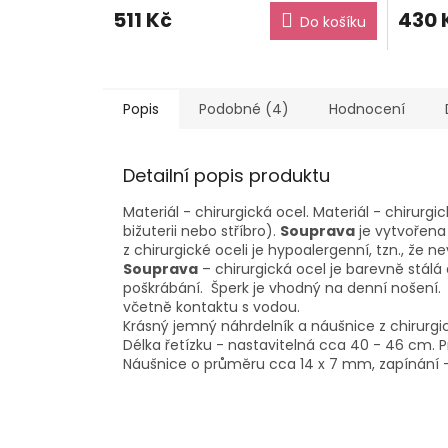
511 Kč
430 
Do košíku
Popis
Podobné (4)
Hodnocení
Detailní popis produktu
Materiál - chirurgická ocel. Materiál - chirurgi
bižuterii nebo stříbro).
Souprava
je vytvořena 
z chirurgické oceli je hypoalergenní, tzn., že 
Souprava
– chirurgická ocel je barevně stálá
poškrábání. Šperk je vhodný na denní nošení
včetně kontaktu s vodou.
Krásný jemný náhrdelník a náušnice z chirurgické
Délka řetízku - nastavitelná cca 40 - 46 cm. 
Náušnice o průměru cca 14 x 7 mm, zapínání -