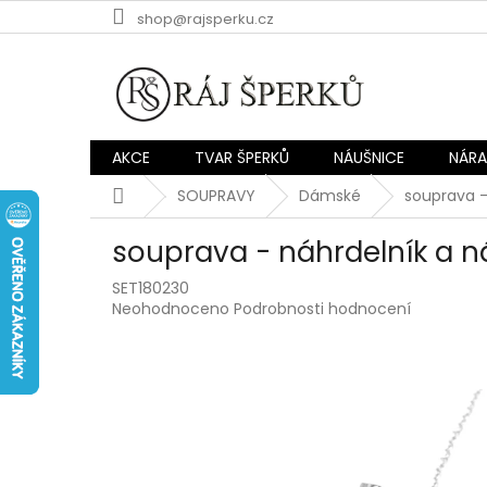
Přejít
shop@rajsperku.cz
na
obsah
AKCE
TVAR ŠPERKŮ
NÁUŠNICE
NÁR
Domů
SOUPRAVY
Dámské
souprava -
souprava - náhrdelník a n
SET180230
Průměrné
Neohodnoceno
Podrobnosti hodnocení
hodnocení
produktu
je
0,0
z
5
hvězdiček.