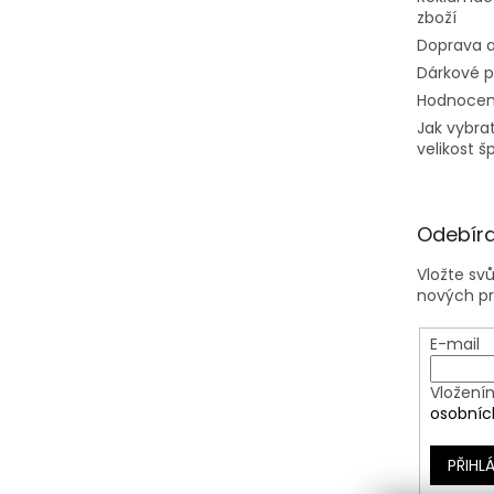
zboží
Doprava a
Dárkové 
Hodnocen
Jak vybra
velikost š
Odebíra
Vložte sv
nových p
E-mail
Vložení
osobníc
PŘIHLÁ