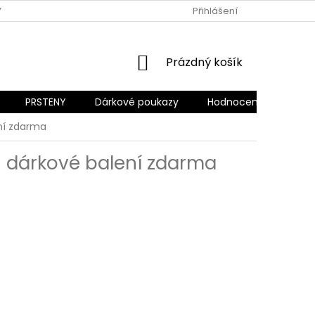
Y OCHRANY OSOBNÍCH ÚDAJŮ
REKLAMACE A VRÁCENÍ ZBOŽÍ
Přihlášení
NÁKUPNÍ
Prázdný košík
KOŠÍK
PRSTENY
Dárkové poukazy
Hodnocení obchodu
ní zdarma
0
dárkové balení zdarma