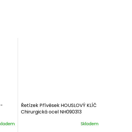
 -
Řetízek Přívěsek HOUSLOVÝ KLÍČ
Chirurgická ocel NH090313
dárkové balení zdarma
kladem
Skladem