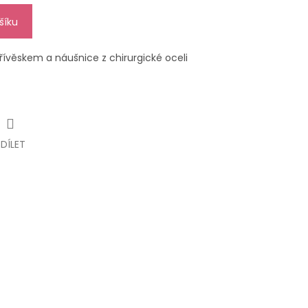
šíku
řívěskem a náušnice z chirurgické oceli
SDÍLET