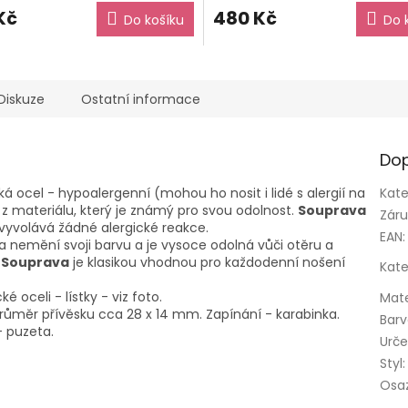
Kč
480 Kč
Do košíku
Do 
Diskuze
Ostatní informace
Dop
cká ocel - hypoalergenní (mohou ho nosit i lidé s alergií na
Kate
z materiálu, který je známý pro svou odolnost.
Souprava
Zár
nevyvolává žádné alergické reakce.
EAN
:
 a nemění svoji barvu a je vysoce odolná vůči otěru a
.
Souprava
je klasikou vhodnou pro každodenní nošení
Kate
 oceli - lístky - viz foto.
Mate
Průměr přívěsku cca 28 x 14 mm. Zapínání - karabinka.
Bar
 puzeta.
Urče
Styl
:
Osa