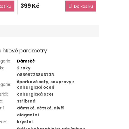
399 Kč
košíku
Do košíku
lňkové parametry
gorie
:
Dámské
uka
:
2 roky
08595736806733
šperkové sety, soupravy z
gorie
:
chirurgické oceli
riál
:
chirurgická ocel
va
:
stříbrná
ní
:
dámské, dětské, dívčí
elegantní
zení
:
krystal
řetízek - karabinka, náušnice -