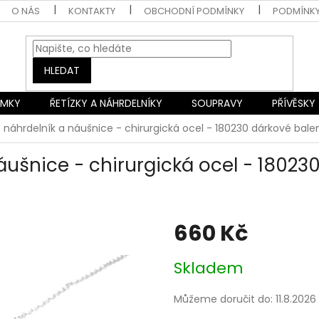
O NÁS
KONTAKTY
OBCHODNÍ PODMÍNKY
PODMÍNK
HLEDAT
AMKY
ŘETÍZKY A NÁHRDELNÍKY
SOUPRAVY
PŘÍVĚSKY
 náhrdelník a náušnice - chirurgická ocel - 180230
dárkové bale
áušnice - chirurgická ocel - 18023
660 Kč
Měrná
Skladem
cena:
Můžeme doručit do:
11.8.2026