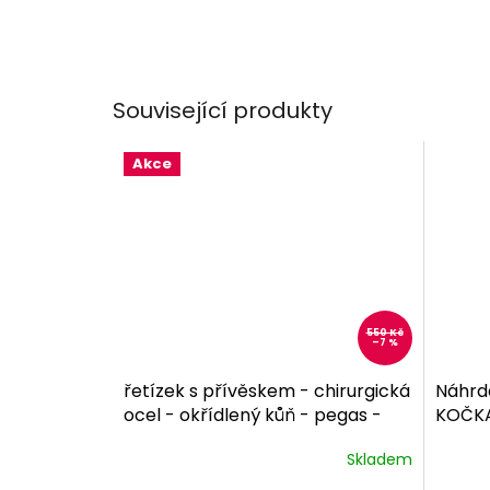
Související produkty
Akce
550 Kč
–7 %
řetízek s přívěskem - chirurgická
Náhrde
ocel - okřídlený kůň - pegas -
KOČKA
500448
dárkové balení zdarma
NH160
Skladem
zdar