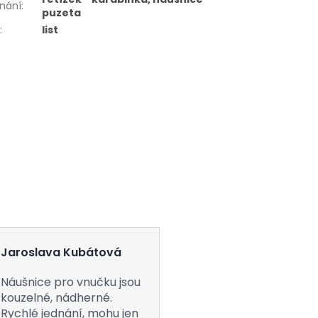
nání
:
puzeta
r
:
list
Jaroslava Kubátová
Náušnice pro vnučku jsou
kouzelné, nádherné.
Rychlé jednání, mohu jen