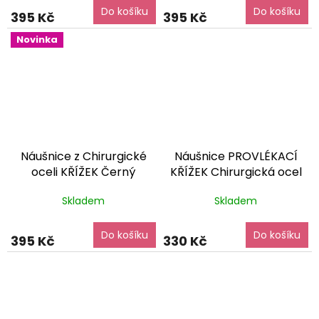
Do košíku
Do košíku
395 Kč
395 Kč
Novinka
Náušnice z Chirurgické
Náušnice PROVLÉKACÍ
oceli KŘÍŽEK Černý
KŘÍŽEK Chirurgická ocel
dárkové balení zdarma
NS240214
dárkové balení
Skladem
Skladem
zdarma
Do košíku
Do košíku
395 Kč
330 Kč