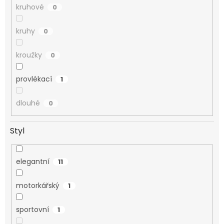
kruhové
0
kruhy
0
kroužky
0
provlékací
1
dlouhé
0
Styl
elegantní
11
motorkářský
1
sportovní
1