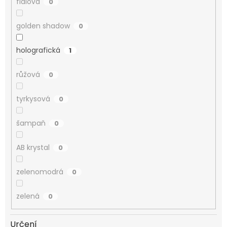
fialová
0
golden shadow
0
holografická
1
růžová
0
tyrkysová
0
šampaň
0
AB krystal
0
zelenomodrá
0
zelená
0
Určení