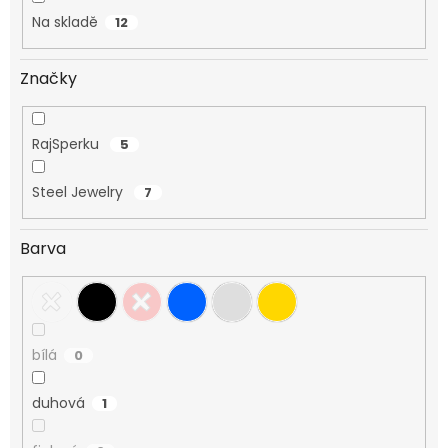
Na skladě
12
Značky
RajSperku
5
Steel Jewelry
7
Barva
bílá
0
duhová
1