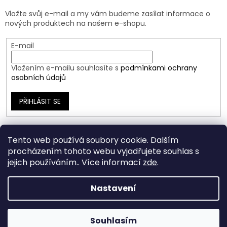
Vložte svůj e-mail a my vám budeme zasílat informace o
nových produktech na našem e-shopu.
E-mail
Vložením e-mailu souhlasíte s
podmínkami ochrany
osobních údajů
PŘIHLÁSIT SE
Tento web používá soubory cookie. Dalším
procházením tohoto webu vyjadřujete souhlas s
jejich používáním.. Více informací
zde
.
Nastavení
Vytvořil Shoptet
Souhlasím
Copyright 2026
Ráj Šperků
. Všechna práva vyhrazena.