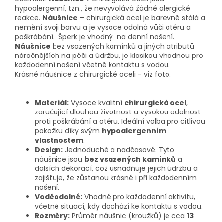
hypoalergenní, tzn., že nevyvolává žádné alergické
reakce.
Náušnice
– chirurgická ocel je barevně stálá a
nemění svoji barvu a je vysoce odolná vůči otěru a
poškrábání. Šperk je vhodný na denní nošení.
Náušnice
bez vsazených kamínků a jiných atributů
náročnějších na péči a údržbu, je klasikou vhodnou pro
každodenní nošení včetně kontaktu s vodou.
Krásné náušnice z chirurgické oceli - viz foto.
Materiál:
Vysoce kvalitní
chirurgická ocel
,
zaručující dlouhou životnost a vysokou odolnost
proti poškrábání a otěru. Ideální volba pro citlivou
pokožku díky svým
hypoalergenním
vlastnostem
.
Design:
Jednoduché a nadčasové. Tyto
náušnice jsou
bez vsazených kamínků
a
dalších dekorací, což usnadňuje jejich údržbu a
zajišťuje, že zůstanou krásné i při každodenním
nošení.
Voděodolné:
Vhodné pro každodenní aktivitu,
včetně situací, kdy dochází ke kontaktu s vodou.
Rozměry:
Průměr náušnic (kroužků) je cca
13