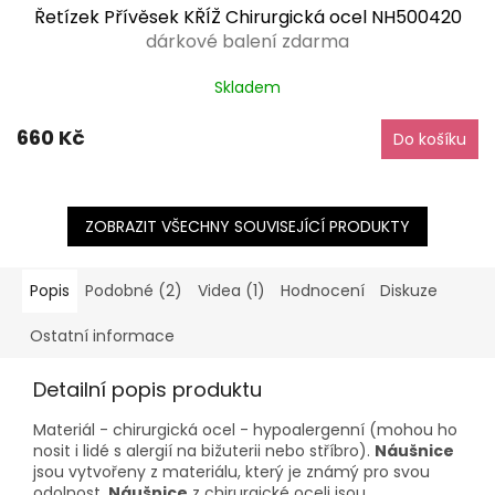
Řetízek Přívěsek KŘÍŽ Chirurgická ocel NH500420
dárkové balení zdarma
Skladem
660 Kč
Do košíku
ZOBRAZIT VŠECHNY SOUVISEJÍCÍ PRODUKTY
Popis
Podobné (2)
Videa (1)
Hodnocení
Diskuze
Ostatní informace
Detailní popis produktu
Materiál - chirurgická ocel - hypoalergenní (mohou ho
nosit i lidé s alergií na bižuterii nebo stříbro).
Náušnice
jsou vytvořeny z materiálu, který je známý pro svou
odolnost.
Náušnice
z chirurgické oceli jsou