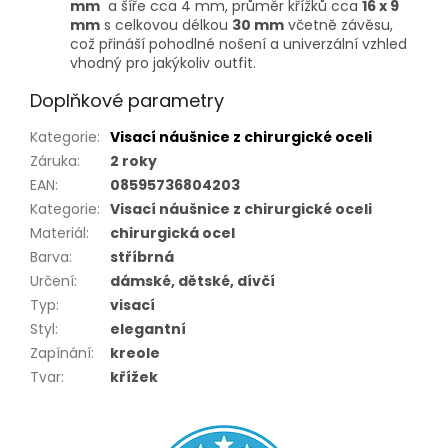
mm
a šíře cca 4 mm, průměr křížků cca
16 x 9
mm
s celkovou délkou
30 mm
včetně závěsu,
což přináší pohodlné nošení a univerzální vzhled
vhodný pro jakýkoliv outfit.
Doplňkové parametry
Kategorie
:
Visací náušnice z chirurgické oceli
Záruka
:
2 roky
EAN
:
08595736804203
Kategorie
:
Visací náušnice z chirurgické oceli
Materiál
:
chirurgická ocel
Barva
:
stříbrná
Určení
:
dámské, dětské, dívčí
Typ
:
visací
Styl
:
elegantní
Zapínání
:
kreole
Tvar
:
křížek