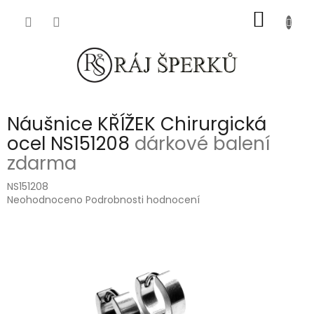
Přejít
NÁKUP
na
obsah
KOŠÍK
Náušnice KŘÍŽEK Chirurgická
ocel NS151208
dárkové balení
zdarma
NS151208
Průměrné
Neohodnoceno
Podrobnosti hodnocení
hodnocení
produktu
je
0,0
z
5
hvězdiček.