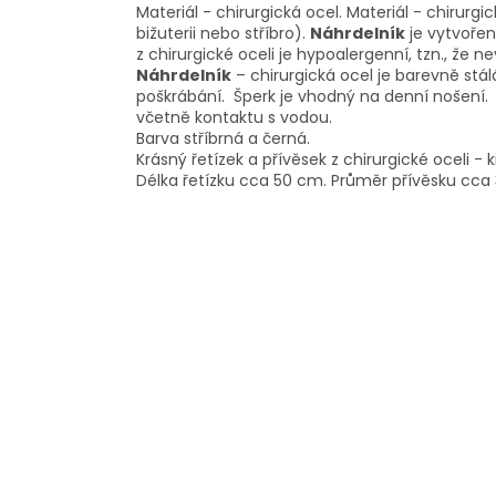
Materiál - chirurgická ocel. Materiál - chirurgi
bižuterii nebo stříbro).
Náhrdelník
je vytvořen
z chirurgické oceli je hypoalergenní, tzn., že 
Náhrdelník
– chirurgická ocel je barevně stál
poškrábání. Šperk je vhodný na denní nošení
včetně kontaktu s vodou.
Barva stříbrná a černá.
Krásný řetízek a přívěsek z chirurgické oceli - kř
Délka řetízku cca 50 cm. Průměr přívěsku cca