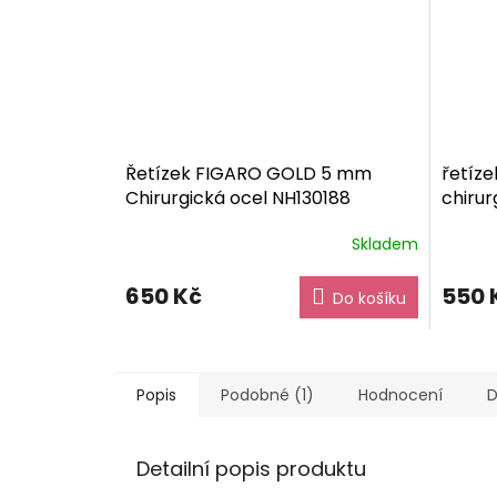
Řetízek FIGARO GOLD 5 mm
řetíze
Chirurgická ocel NH130188
chirur
dárkové balení zdarma
dárko
Skladem
Průměrné
hodnocení
produktu
650 Kč
550 
Do košíku
je
5,0
z
5
hvězdiček.
Popis
Podobné (1)
Hodnocení
D
Detailní popis produktu