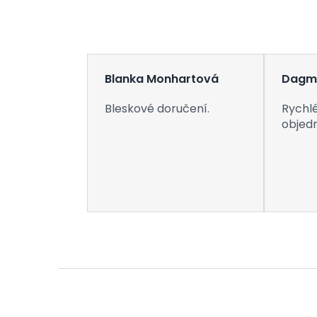
Blanka Monhartová
Dagm
Bleskové doručení.
Rychlé
objed
Z
á
p