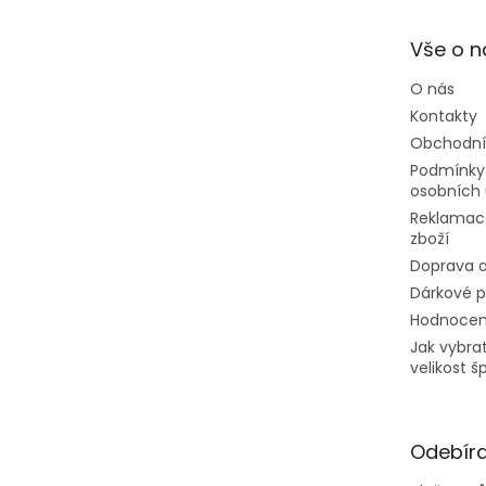
a
t
Vše o 
í
O nás
Kontakty
Obchodní
Podmínky
osobních 
Reklamac
zboží
Doprava a
Dárkové 
Hodnocen
Jak vybra
velikost š
Odebíra