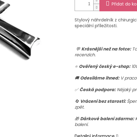
Přidat do ko
Stylový náhrdelník z chirurgic
speciální příležitosti.
💬
Krásnější než na fotce:
To
recenzích.
⭐
Ověřený český e-shop:
10
🚚
Odesíláme ihned:
V praco
✅
Česká podpora:
Nějaký pr
🔄
Vrácení bez starostí:
Šperk
zpět.
🎁
Dárkové balení zdarma:
K
balení.
Detailní informace