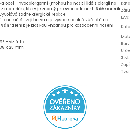
cká ocel - hypoalergenní (mohou ho nosit i lidé s alergií na
Kate
 z materiálu, který je známý pro svou odolnost.
Náhrdelník
Zár
nevyvolává žádné alergické reakce.
EAN
:
á a nemění svoji barvu a je vysoce odolná vůči otěru a
.
Náhrdelník
je klasikou vhodnou pro každodenní nošení
Kate
Mate
íž - viz foto.
Bar
 38 x 25 mm.
Urče
Styl
:
Zapí
Tva