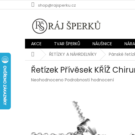
Přejít
shop@rajsperku.cz
na
obsah
AKCE
TVAR ŠPERKŮ
NÁUŠNICE
NÁR
Domů
ŘETÍZKY A NÁHRDELNÍKY
Pánské řetíz
Řetízek Přívěsek KŘÍŽ Chir
Průměrné
Neohodnoceno
Podrobnosti hodnocení
hodnocení
produktu
je
0,0
z
5
hvězdiček.