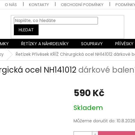
O NÁS
KONTAKTY
OBCHODNÍ PODMÍNKY
PODMÍNK
HLEDAT
AMKY
ŘETÍZKY A NÁHRDELNÍKY
SOUPRAVY
PŘÍVĚSKY
ky
Řetízek Přívěsek KŘÍŽ Chirurgická ocel NH141012
dárkové b
urgická ocel NH141012
dárkové balen
590 Kč
Měrná
Skladem
cena:
Můžeme doručit do:
10.8.202