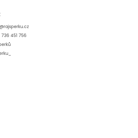
t
@
rajsperku.cz
 736 451 756
perků
erku_