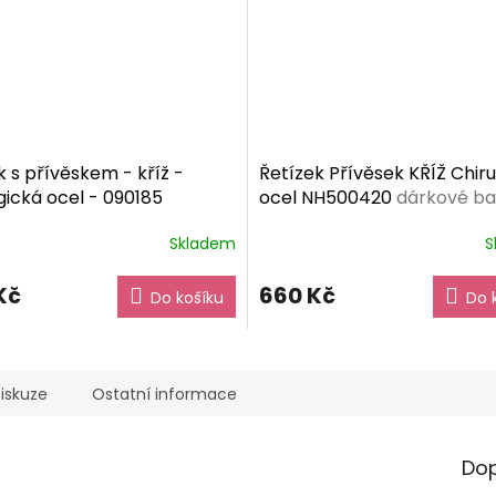
k s přívěskem - kříž -
Řetízek Přívěsek KŘÍŽ Chir
gická ocel - 090185
ocel NH500420
dárkové ba
vé balení zdarma
zdarma
Skladem
S
Kč
660 Kč
Do košíku
Do 
iskuze
Ostatní informace
Dop