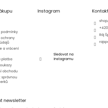
nákupu
Instagram
Kontak
shop
+420
 podmínky
Ráj Š
 ochrany
rajsp
údajů
e a vrácení
Sledovat na
Instagramu
 platba
poukazy
í obchodu
t správnou
perků
t newsletter