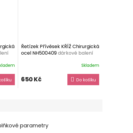
urgická
Řetízek Přívěsek KŘÍŽ Chirurgická
lení
ocel NH500409
dárkové balení
zdarma
kladem
Skladem
650 Kč
košíku
Do košíku
lňkové parametry