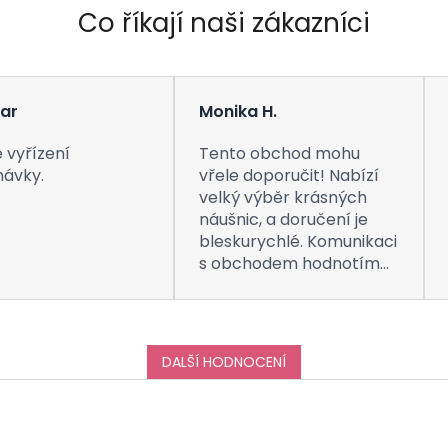
Co říkají naši zákazníci
ar
Monika H.
 vyřízení
Tento obchod mohu
návky.
vřele doporučit! Nabízí
velký výběr krásných
náušnic, a doručení je
bleskurychlé. Komunikaci
s obchodem hodnotím
taktéž na jedničku! Děkuji
za vše, a určitě se k vám
do obchodu ráda vrátím
:-)
DALŠÍ HODNOCENÍ