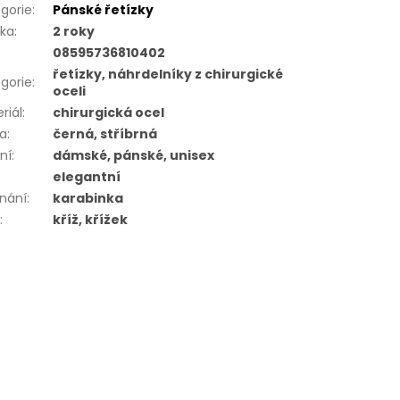
gorie
:
Pánské řetízky
uka
:
2 roky
08595736810402
řetízky, náhrdelníky z chirurgické
gorie
:
oceli
riál
:
chirurgická ocel
va
:
černá, stříbrná
ní
:
dámské, pánské, unisex
elegantní
nání
:
karabinka
r
:
kříž, křížek