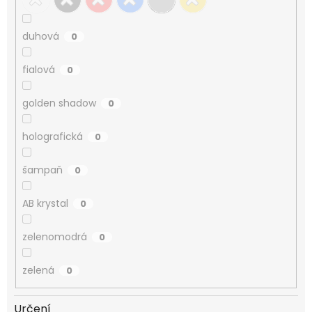
duhová
0
fialová
0
golden shadow
0
holografická
0
šampaň
0
AB krystal
0
zelenomodrá
0
zelená
0
Určení