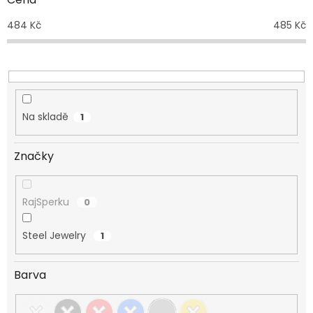
u
484
Kč
485
Kč
k
t
ů
Na skladě
1
Značky
RajSperku
0
Steel Jewelry
1
Barva