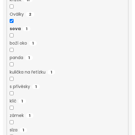
Oválky
2
sova
1
boží oko
1
panda
1
kulička na řetízku
1
s přívěsky
1
klíč
1
zámek
1
slza
1