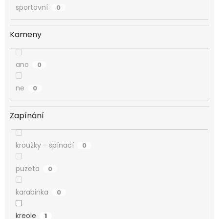
sportovní
0
Kameny
ano
0
ne
0
Zapínání
kroužky - spínací
0
puzeta
0
karabinka
0
kreole
1