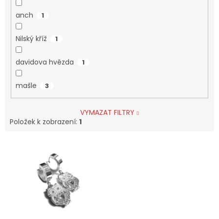
anch
1
Nilský kříž
1
davidova hvězda
1
mašle
3
VYMAZAT FILTRY
Položek k zobrazení:
1
V
ý
p
i
s
p
r