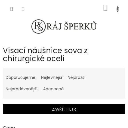
Přejít
NÁKUP
na
obsah
KOŠÍK
Visací náušnice sova z
chirurgické oceli
Ř
a
Doporučujeme
Nejlevnější
Nejdražší
z
e
Nejprodávanější
Abecedně
n
í
p
ZAVŘÍT FILTR
r
o
d
Cena