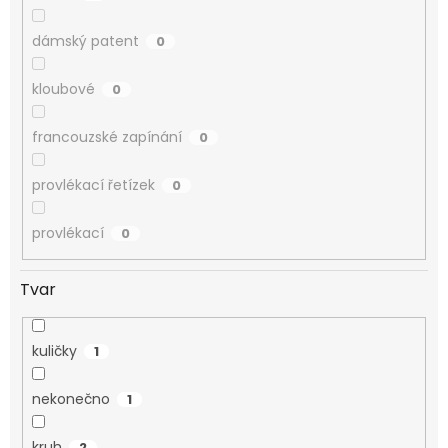
dámský patent
0
kloubové
0
francouzské zapínání
0
provlékací řetízek
0
provlékací
0
Tvar
kuličky
1
nekonečno
1
kruh
2