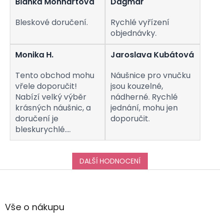
Blanka Monhartová
Dagmar
ý
p
i
Bleskové doručení.
Rychlé vyřízení
s
objednávky.
u
Monika H.
Jaroslava Kubátová
Tento obchod mohu
Náušnice pro vnučku
vřele doporučit!
jsou kouzelné,
Nabízí velký výběr
nádherné. Rychlé
krásných náušnic, a
jednání, mohu jen
doručení je
doporučit.
bleskurychlé.
Komunikaci s
obchodem hodnotím
taktéž na jedničku!
DALŠÍ HODNOCENÍ
Děkuji za vše, a určitě
Z
se k vám do obchodu
á
ráda vrátím :-)
p
a
Vše o nákupu
t