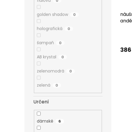
fialová
0
náušn
golden shadow
0
anděl
bale
holografická
0
šampaň
0
386
AB krystal
0
zelenomodrá
0
zelená
0
Určení
dámské
6