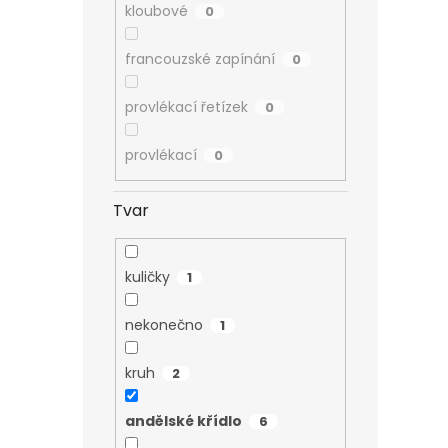
kloubové
0
francouzské zapínání
0
provlékací řetízek
0
provlékací
0
Tvar
kuličky
1
nekonečno
1
kruh
2
andělské křídlo
6