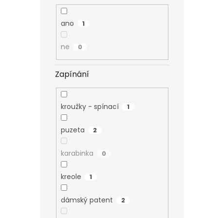
ano
1
ne
0
Zapínání
kroužky - spínací
1
puzeta
2
karabinka
0
kreole
1
dámský patent
2