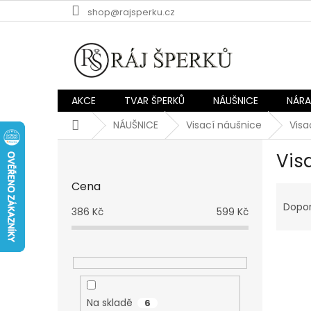
Přejít
shop@rajsperku.cz
na
obsah
AKCE
TVAR ŠPERKŮ
NÁUŠNICE
NÁR
Domů
NÁUŠNICE
Visací náušnice
Visa
P
Vis
o
s
Cena
Ř
t
a
r
Dopo
386
Kč
599
Kč
z
a
e
n
V
n
n
ý
í
í
p
p
p
i
r
a
Na skladě
6