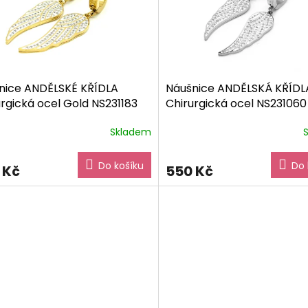
nice ANDĚLSKÉ KŘÍDLA
Náušnice ANDĚLSKÁ KŘÍDL
rgická ocel Gold NS231183
Chirurgická ocel NS231060
ové balení zdarma
dárkové balení zdarma
Skladem
ěrné
ocení
ktu
Do košíku
Do 
 Kč
550 Kč
iček.