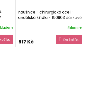
A
náušnice - chirurgická ocel -
7
andělská křídla - 150903
dárkové
balení zdarma
Skladem
Skladem
košíku
Do košíku
517 Kč