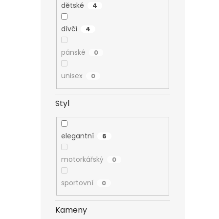
dětské
4
dívčí
4
pánské
0
unisex
0
Styl
elegantní
6
motorkářský
0
sportovní
0
Kameny