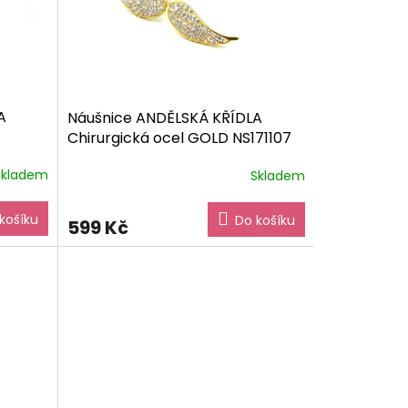
A
Náušnice ANDĚLSKÁ KŘÍDLA
Chirurgická ocel GOLD NS171107
dárkové balení zdarma
Skladem
Skladem
košíku
Do košíku
599 Kč