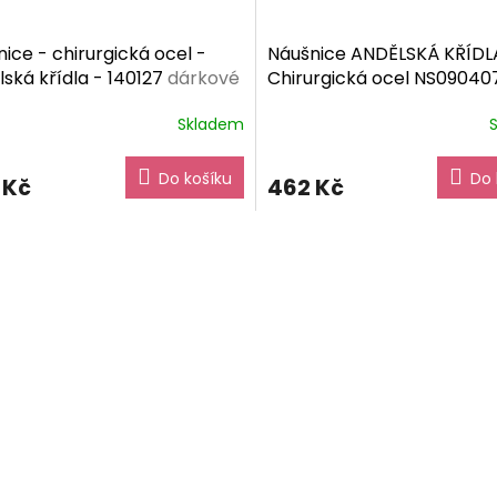
ice - chirurgická ocel -
Náušnice ANDĚLSKÁ KŘÍDL
ská křídla - 140127
dárkové
Chirurgická ocel NS09040
ní zdarma
dárkové balení zdarma
Skladem
Do košíku
Do 
 Kč
462 Kč
O
v
l
á
d
a
c
í
p
r
v
k
y