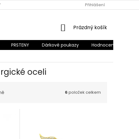
Y OCHRANY OSOBNÍCH ÚDAJŮ
REKLAMACE A VRÁCENÍ ZBOŽÍ
Přihlášení
NÁKUPNÍ
Prázdný košík
KOŠÍK
PRSTENY
Dárkové poukazy
Hodnocení obchodu
rgické oceli
ně
6
položek celkem