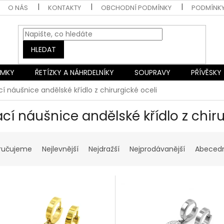
O NÁS
KONTAKTY
OBCHODNÍ PODMÍNKY
PODMÍNK
HLEDAT
AMKY
ŘETÍZKY A NÁHRDELNÍKY
SOUPRAVY
PŘÍVĚSKY
cí náušnice andělské křídlo z chirurgické oceli
ací náušnice andělské křídlo z chiru
ručujeme
Nejlevnější
Nejdražší
Nejprodávanější
Abeced