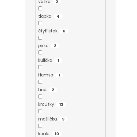
vážka
2
tlapka
4
čtyřlístek
6
pírko
2
kulička
1
Hamsa
1
had
2
kroužky
13
mašlička
3
koule
10