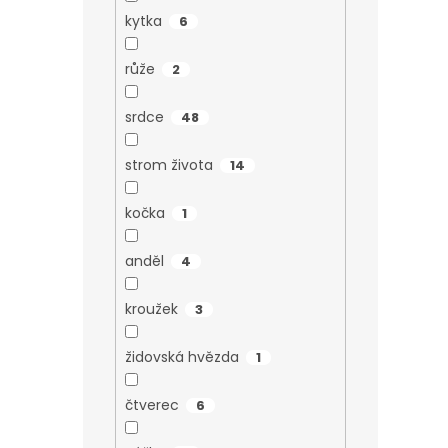
kytka
6
růže
2
srdce
48
strom života
14
kočka
1
anděl
4
kroužek
3
židovská hvězda
1
čtverec
6