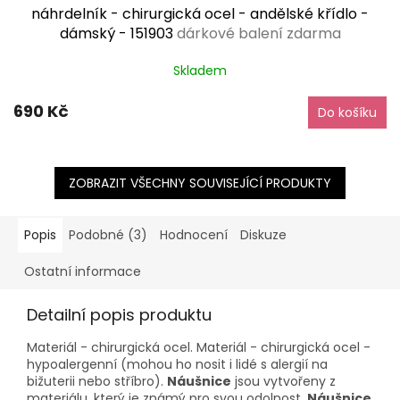
náhrdelník - chirurgická ocel - andělské křídlo -
dámský - 151903
dárkové balení zdarma
Skladem
690 Kč
Do košíku
ZOBRAZIT VŠECHNY SOUVISEJÍCÍ PRODUKTY
Popis
Podobné (3)
Hodnocení
Diskuze
Ostatní informace
Detailní popis produktu
Materiál - chirurgická ocel. Materiál - chirurgická ocel -
hypoalergenní (mohou ho nosit i lidé s alergií na
bižuterii nebo stříbro).
Náušnice
jsou vytvořeny z
materiálu, který je známý pro svou odolnost.
Náušnice