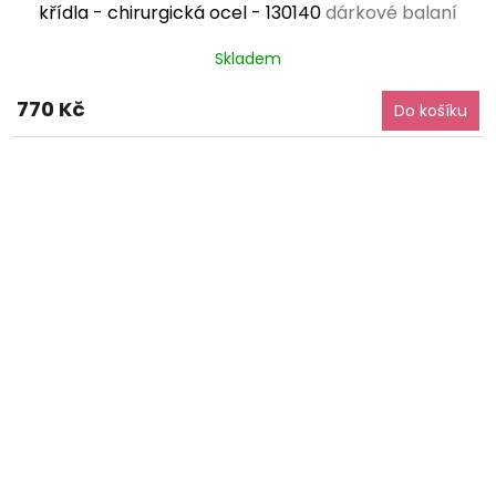
křídla - chirurgická ocel - 130140
dárkové balaní
zdarma
Skladem
770 Kč
Do košíku