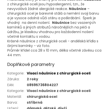
z chirurgické oceli jsou hypoalergenní, tzn., že
nevyvolává žádné alergické reakce.
Náušnice
–
chirurgická ocel je barevně stálá a nemění svoji barvu
a je vysoce odolná vůči otěru a poškrábání. Šperk je
vhodný na denní nošení.
Náušnice
bez vsazených
kamínků a jiných atributů náročnějších na péči a
údržbu, je klasikou vhodnou pro každodenní nošení
včetně kontaktu s vodou.
Krásné náušnice z chirurgické oceli - andělská křídla s
čirými kamínky - viz foto.
Průměr křídel cca 28 x 10 mm, délka včetně závěsu cca
44 mm.
Doplňkové parametry
Kategorie
:
Visací náušnice z chirurgické oceli
Záruka
:
2 roky
EAN
:
08595736804227
Kategorie
:
Visací náušnice z chirurgické oceli
Materiál
:
chirurgická ocel
Barva
:
stříbrná
Určení
:
dámské, dětské, dívčí