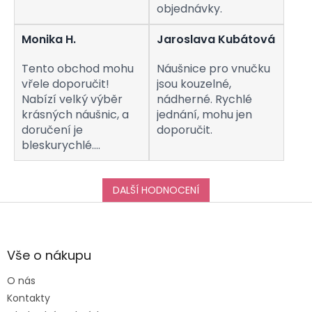
objednávky.
Monika H.
Jaroslava Kubátová
Tento obchod mohu
Náušnice pro vnučku
vřele doporučit!
jsou kouzelné,
Nabízí velký výběr
nádherné. Rychlé
krásných náušnic, a
jednání, mohu jen
doručení je
doporučit.
bleskurychlé.
Komunikaci s
obchodem hodnotím
taktéž na jedničku!
DALŠÍ HODNOCENÍ
Děkuji za vše, a určitě
Z
se k vám do obchodu
á
ráda vrátím :-)
p
a
Vše o nákupu
t
O nás
í
Kontakty