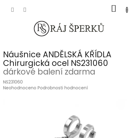
Přejít
NÁKUP
na
obsah
KOŠÍK
Náušnice ANDĚLSKÁ KŘÍDLA
Chirurgická ocel NS231060
dárkové balení zdarma
NS231060
Průměrné
Neohodnoceno
Podrobnosti hodnocení
hodnocení
produktu
je
0,0
z
5
hvězdiček.