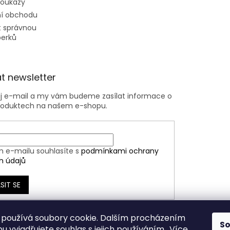
poukazy
í obchodu
t správnou
perků
t newsletter
ůj e-mail a my vám budeme zasílat informace o
roduktech na našem e-shopu.
m e-mailu souhlasíte s
podmínkami ochrany
h údajů
SIT SE
používá soubory cookie. Dalším procházením
S
 vyjadřujete souhlas s jejich používáním.. Více