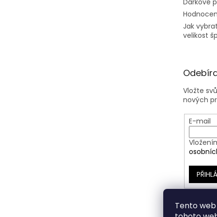
Dárkové 
Hodnocen
Jak vybra
velikost š
Odebíra
Vložte sv
nových p
E-mail
Vložení
osobníc
PŘIHLÁ
Tento web 
tohoto webu