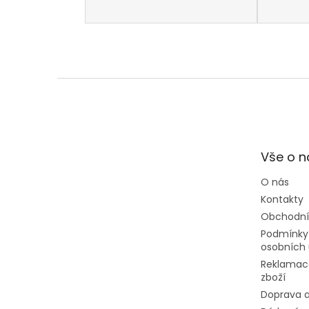
Z
á
p
a
t
Vše o 
í
O nás
Kontakty
Obchodní
Podmínky
osobních 
Reklamac
zboží
Doprava a