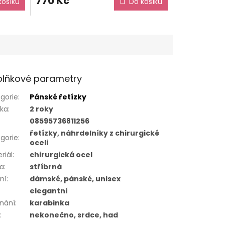
770 Kč
košíku
Do košíku
lňkové parametry
gorie
:
Pánské řetízky
uka
:
2 roky
08595736811256
řetízky, náhrdelníky z chirurgické
gorie
:
oceli
riál
:
chirurgická ocel
va
:
stříbrná
ní
:
dámské, pánské, unisex
elegantní
nání
:
karabinka
r
:
nekonečno, srdce, had