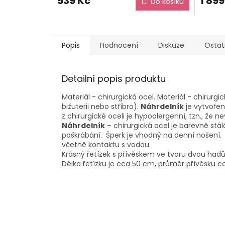
539 Kč
1 899
Do košíku
Popis
Hodnocení
Diskuze
Ostat
Detailní popis produktu
Materiál - chirurgická ocel. Materiál - chirurgi
bižuterii nebo stříbro).
Náhrdelník
je vytvořen
z chirurgické oceli je hypoalergenní, tzn., že 
Náhrdelník
– chirurgická ocel je barevně stál
poškrábání. Šperk je vhodný na denní nošení
včetně kontaktu s vodou.
Krásný řetízek s přívěskem ve tvaru dvou hadů z
Délka řetízku je cca 50 cm, průměr přívěsku 