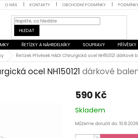
O NÁS
KONTAKTY
OBCHODNÍ PODMÍNKY
PODMÍNK
HLEDAT
AMKY
ŘETÍZKY A NÁHRDELNÍKY
SOUPRAVY
PŘÍVĚSKY
ky
Řetízek Přívěsek HADI Chirurgická ocel NH150121
dárkové b
urgická ocel NH150121
dárkové bale
590 Kč
Měrná
Skladem
cena:
Můžeme doručit do:
10.8.202