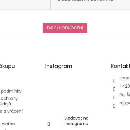
taktéž na jedničku! Děkuji
za vše, a určitě se k vám
do obchodu ráda vrátím
:-)
DALŠÍ HODNOCENÍ
nákupu
Instagram
Kontak
shop
+420
 podmínky
Ráj Š
 ochrany
rajsp
údajů
e a vrácení
Sledovat na
Instagramu
 platba