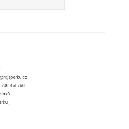
t
@
rajsperku.cz
 736 451 756
perků
erku_