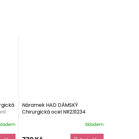
rgická
Náramek HAD DÁMSKÝ
ení
Chirurgická ocel NR231234
dárkové balení zdarma
kladem
Skladem