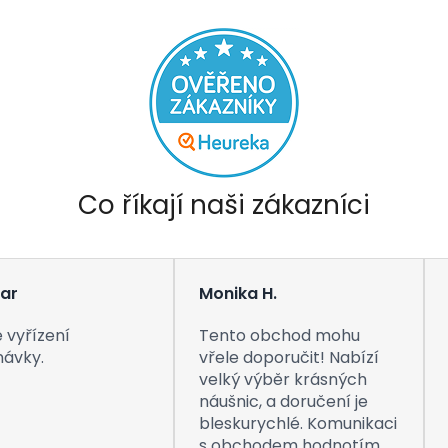
Co říkají naši zákazníci
ar
Monika H.
 vyřízení
Tento obchod mohu
návky.
vřele doporučit! Nabízí
velký výběr krásných
náušnic, a doručení je
bleskurychlé. Komunikaci
s obchodem hodnotím