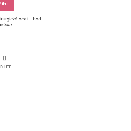
šíku
irurgické oceli - had
ívěsek.
SDÍLET