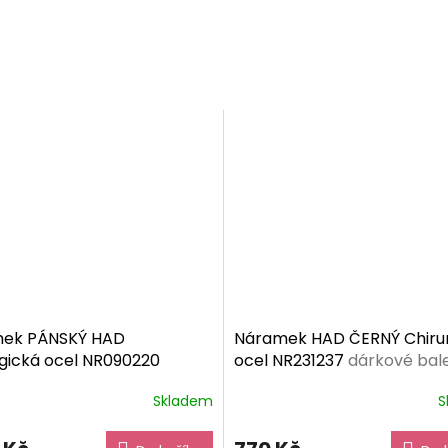
ek PÁNSKÝ HAD
Náramek HAD ČERNÝ Chiru
gická ocel NR090220
ocel NR231237
dárkové bal
vé balení zdarma
zdarma
Skladem
S