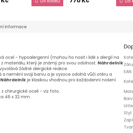
 Kč
770 Kč
Do košíku
Do 
ní informace
Dop
cká ocel - hypoalergenní (mohou ho nosit i lidé s alergií na
Kate
 z materiálu, který je známý pro svou odolnost.
Náhrdelník
Zár
nevyvolává žádné alergické reakce.
EAN
:
á a nemění svoji barvu a je vysoce odolná vůči otěru a
.
Náhrdelník
je klasikou vhodnou pro každodenní nošení
Kate
 chirurgické oceli - viz foto.
Mate
cca 46 x 32 mm.
Bar
Urče
Styl
:
Zapí
Tva