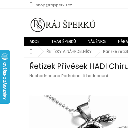
Přejít
shop@rajsperku.cz
na
obsah
AKCE
TVAR ŠPERKŮ
NÁUŠNICE
NÁR
Domů
ŘETÍZKY A NÁHRDELNÍKY
Pánské řetíz
Řetízek Přívěsek HADI Chir
Průměrné
Neohodnoceno
Podrobnosti hodnocení
hodnocení
produktu
je
0,0
z
5
hvězdiček.