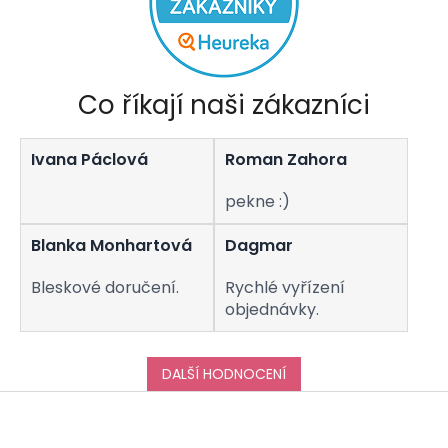
Co říkají naši zákazníci
Ivana Páclová
Roman Zahora
pekne :)
Blanka Monhartová
Dagmar
Bleskové doručení.
Rychlé vyřízení
objednávky.
DALŠÍ HODNOCENÍ
Z
á
p