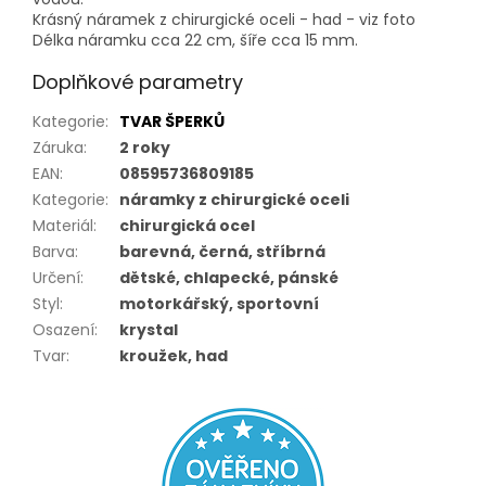
Krásný náramek z chirurgické oceli - had - viz foto
Délka náramku cca 22 cm, šíře cca 15 mm.
Doplňkové parametry
Kategorie
:
TVAR ŠPERKŮ
Záruka
:
2 roky
EAN
:
08595736809185
Kategorie
:
náramky z chirurgické oceli
Materiál
:
chirurgická ocel
Barva
:
barevná, černá, stříbrná
Určení
:
dětské, chlapecké, pánské
Styl
:
motorkářský, sportovní
Osazení
:
krystal
Tvar
:
kroužek, had