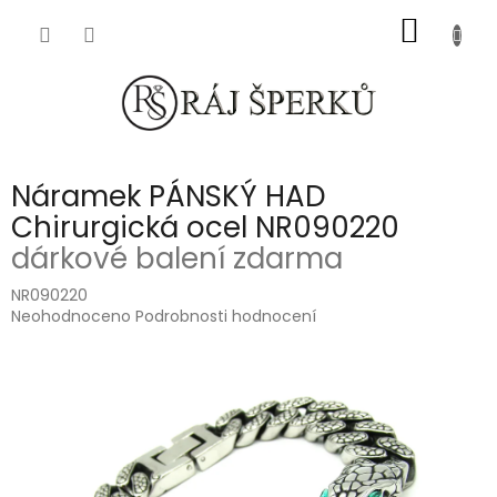
Přejít
NÁKUP
na
obsah
KOŠÍK
Náramek PÁNSKÝ HAD
Chirurgická ocel NR090220
dárkové balení zdarma
NR090220
Průměrné
Neohodnoceno
Podrobnosti hodnocení
hodnocení
produktu
je
0,0
z
5
hvězdiček.