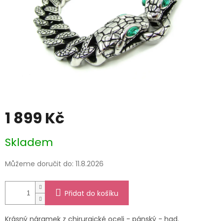
1 899 Kč
Měrná
Skladem
cena:
Můžeme doručit do:
11.8.2026
Přidat do košíku
Krásný náramek z chirurgické oceli - pánský - had.