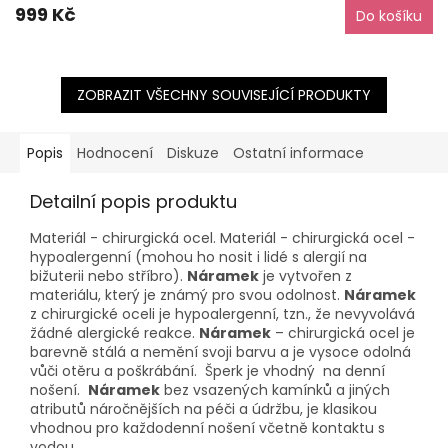
999 Kč
Do košíku
ZOBRAZIT VŠECHNY SOUVISEJÍCÍ PRODUKTY
Popis
Hodnocení
Diskuze
Ostatní informace
Detailní popis produktu
Materiál - chirurgická ocel. Materiál - chirurgická ocel -
hypoalergenní (mohou ho nosit i lidé s alergií na
bižuterii nebo stříbro).
Náramek
je vytvořen z
materiálu, který je známý pro svou odolnost.
Náramek
z chirurgické oceli je hypoalergenní, tzn., že nevyvolává
žádné alergické reakce.
Náramek
– chirurgická ocel je
barevně stálá a nemění svoji barvu a je vysoce odolná
vůči otěru a poškrábání. Šperk je vhodný na denní
nošení.
Náramek
bez vsazených kamínků a jiných
atributů náročnějších na péči a údržbu, je klasikou
vhodnou pro každodenní nošení včetně kontaktu s
vodou.