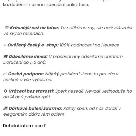
každodenní nošení i speciální příležitosti.
💬
Krásnější než na fotce:
To neříkáme my, ale naši zákazníci
ve svých recenzích.
⭐
Ověřený český e-shop:
100% hodnocení na Heurece
🚚
Odesíláme ihned:
V pracovní dny odesíláme obratem.
Doručení do 1-2 dnů.
✅
Česká podpora:
Nějaký problém? Jsme tu pro vás v
češtině a vše vyřešíme.
🔄
Vrácení bez starostí:
Šperk nesedí? Nevadí. Jednoduše ho
do 14 dnů pošlete zpět.
🎁
Dárkové balení zdarma:
Každý šperk od nás dorazí v
elegantním dárkovém balení.
Detailní informace