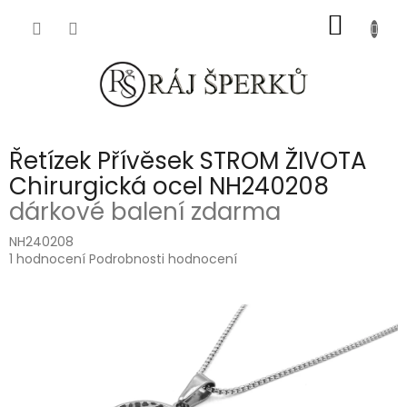
Přejít
NÁKUP
na
obsah
KOŠÍK
Řetízek Přívěsek STROM ŽIVOTA
Chirurgická ocel NH240208
dárkové balení zdarma
NH240208
Průměrné
1 hodnocení
Podrobnosti hodnocení
hodnocení
produktu
je
5,0
z
5
hvězdiček.