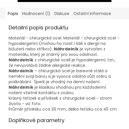
Popis
Hodnocení (1)
Diskuze
Ostatní informace
Detailní popis produktu
Materiál - chirurgická ocel. Materiál - chirurgická ocel -
hypoalergenní (mohou ho nosit i lidé s alergií na
bižuterii nebo stříbro).
Náhrdelník
je vytvořen z
materiálu, který je známý pro svou odolnost.
Náhrdelník
z chirurgické oceli je hypoalergenní, tzn.,
že nevyvolává žádné alergické reakce.
Náhrdelník
– chirurgická ocel je barevně stálá a
nemění svoji barvu a je vysoce odolná vůči otěru a
poškrábání. Šperk je vhodný na denní nošení.
Náhrdelník
je klasikou vhodnou pro každodenní
nošení včetně kontaktu s vodou.
Krásný řetízek a přívěsek z chirurgické oceli - strom
života - viz foto.
Průměr přívěsku cca 26 mm, délka řetízku cca 45 cm.
Doplňkové parametry