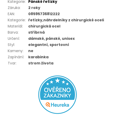
Kategorie
:
Pánské řetízky
Záruka
:
2 roky
EAN
:
08595736812222
Kategorie
:
řetízky,náhrdelníky z chirurgické oceli
Materiál
:
chirurgická ocel
Barva
:
stříbrná
Určení
:
dámské, pánské, unisex
Styl
:
elegantní, sportovní
Kameny
:
ne
Zapínání
:
karabinka
Tvar
:
strom života