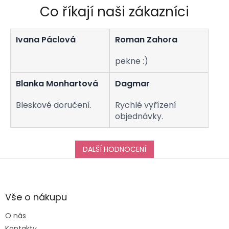
Co říkají naši zákazníci
Ivana Páclová
Roman Zahora
pekne :)
Blanka Monhartová
Dagmar
Bleskové doručení.
Rychlé vyřízení
objednávky.
DALŠÍ HODNOCENÍ
Z
á
p
a
Vše o nákupu
t
O nás
í
Kontakty