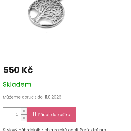
550 Kč
Měrná
Skladem
cena:
Můžeme doručit do:
11.8.2026
Přidat do košíku
Stylový náhrdelník z chirurgické oceli. Perfektní pro