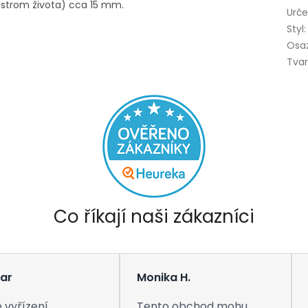
(strom života) cca 15 mm.
Urče
Styl
:
Osa
Tva
Co říkají naši zákazníci
ar
Monika H.
 vyřízení
Tento obchod mohu