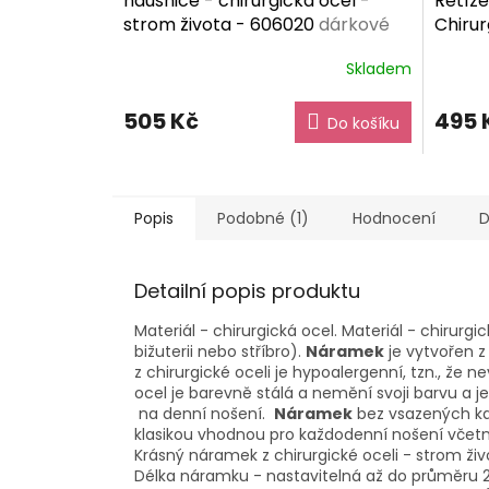
náušnice - chirurgická ocel -
Řetíz
strom života - 606020
dárkové
Chirur
balení zdarma
dárko
Skladem
505 Kč
495 
Do košíku
Popis
Podobné (1)
Hodnocení
D
Detailní popis produktu
Materiál - chirurgická ocel. Materiál - chirurgi
bižuterii nebo stříbro).
Náramek
je vytvořen z
z chirurgické oceli je hypoalergenní, tzn., že 
ocel je barevně stálá a nemění svoji barvu a j
na denní nošení.
Náramek
bez vsazených kam
klasikou vhodnou pro každodenní nošení včetn
Krásný náramek z chirurgické oceli - strom živo
Délka náramku - nastavitelná až do průměru