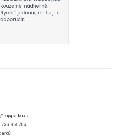
kouzelné, nádherné.
Rychlé jednání, mohu jen
doporučit.
t
@
rajsperku.cz
 736 451 756
perků