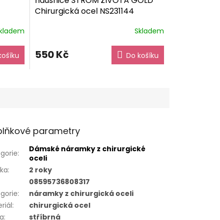
náušnice STROM ŽIVOTA GOLD
Chirurgická ocel NS231144
dárkové balení zdarma
kladem
Skladem
550 Kč
košíku
Do košíku
lňkové parametry
Dámské náramky z chirurgické
gorie
:
oceli
uka
:
2 roky
08595736808317
gorie
:
náramky z chirurgická oceli
riál
:
chirurgická ocel
va
:
stříbrná