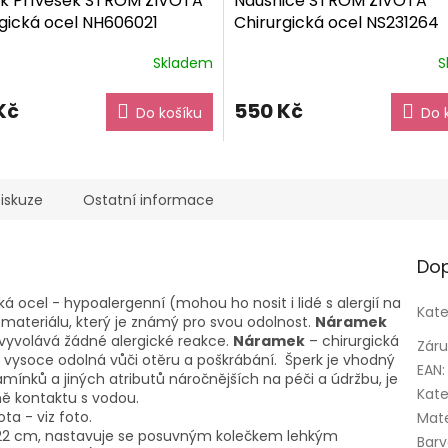
ek Přívěsek STROM ŽIVOTA
Náušnice STROM ŽIVOTA
gická ocel NH606021
Chirurgická ocel NS231264
vé balení zdarma
dárkové balení zdarma
Skladem
S
Kč
550 Kč
Do košíku
Do 
iskuze
Ostatní informace
Dop
cká ocel - hypoalergenní (mohou ho nosit i lidé s alergií na
Kate
 materiálu, který je známý pro svou odolnost.
Náramek
nevyvolává žádné alergické reakce.
Náramek
– chirurgická
Zár
e vysoce odolná vůči otěru a poškrábání. Šperk je vhodný
EAN
:
ínků a jiných atributů náročnějších na péči a údržbu, je
Kate
ě kontaktu s vodou.
ta - viz foto.
Mate
 22 cm, nastavuje se posuvným kolečkem lehkým
Bar