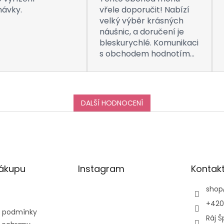
návky.
vřele doporučit! Nabízí
velký výběr krásných
náušnic, a doručení je
bleskurychlé. Komunikaci
s obchodem hodnotím
taktéž na jedničku! Děkuji
za vše, a určitě se k vám
do obchodu ráda vrátím
:-)
DALŠÍ HODNOCENÍ
nákupu
Instagram
Kontak
shop
+420
 podmínky
Ráj Š