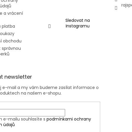
 ochrany
rajsp
údajů
e a vrácení
Sledovat na
Instagramu
 platba
poukazy
í obchodu
t správnou
perků
t newsletter
ůj e-mail a my vám budeme zasílat informace o
roduktech na našem e-shopu.
m e-mailu souhlasíte s
podmínkami ochrany
h údajů