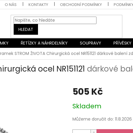
O NÁS
KONTAKTY
OBCHODNÍ PODMÍNKY
PODMÍNK
HLEDAT
AMKY
ŘETÍZKY A NÁHRDELNÍKY
SOUPRAVY
PŘÍVĚSKY
ramek STROM ŽIVOTA Chirurgická ocel NR151121
dárkové balení 
rurgická ocel NR151121
dárkové ba
505 Kč
Měrná
Skladem
cena:
Můžeme doručit do:
11.8.2026