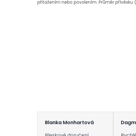
přitažením nebo povolením. Průměr přívěsku 
Blanka Monhartová
Dagm
Bleskové doručení.
Rychlé