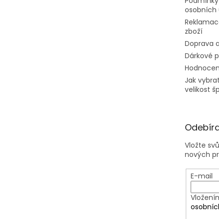
Podmínky
osobních 
Reklamac
zboží
Doprava a
Dárkové 
Hodnocen
Jak vybra
velikost š
Odebíra
Vložte sv
nových p
E-mail
Vložení
osobníc