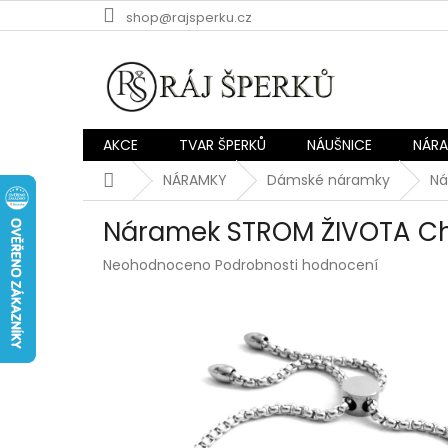
Přejít
shop@rajsperku.cz
na
obsah
AKCE
TVAR ŠPERKŮ
NÁUŠNICE
NÁR
Domů
NÁRAMKY
Dámské náramky
Ná
Náramek STROM ŽIVOTA Chi
Průměrné
Neohodnoceno
Podrobnosti hodnocení
hodnocení
produktu
je
0,0
z
5
hvězdiček.