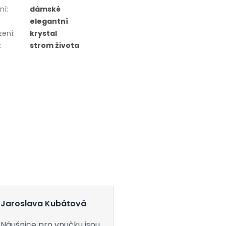
ní
:
dámské
elegantní
zení
:
krystal
r
:
strom života
Jaroslava Kubátová
Náušnice pro vnučku jsou