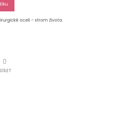
šíku
urgické oceli - strom života.
SDÍLET