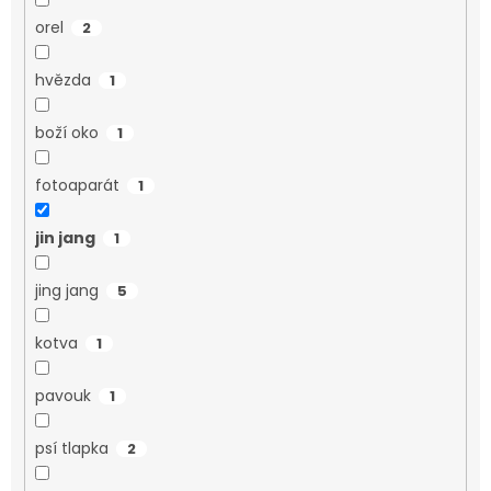
orel
2
hvězda
1
boží oko
1
fotoaparát
1
jin jang
1
jing jang
5
kotva
1
pavouk
1
psí tlapka
2