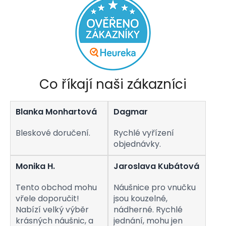
á
d
a
c
í
p
r
v
Co říkají naši zákazníci
k
y
v
Blanka Monhartová
Dagmar
ý
p
i
Bleskové doručení.
Rychlé vyřízení
s
objednávky.
u
Monika H.
Jaroslava Kubátová
Tento obchod mohu
Náušnice pro vnučku
vřele doporučit!
jsou kouzelné,
Nabízí velký výběr
nádherné. Rychlé
krásných náušnic, a
jednání, mohu jen