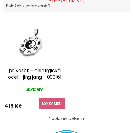
VYMAZAT FILTRY
Položek k zobrazení:
1
V
ý
p
i
s
p
r
o
přívěsek - chirurgická
d
ocel - jing jang - 090161
u
dárkové balení zdarma
k
Skladem
t
ů
Do košíku
419 Kč
1
položek celkem
O
v
l