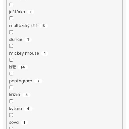
ještěrka
1
maltézský kříž
5
slunce
1
mickey mouse
1
kříž
14
pentagram
7
křížek
8
kytara
4
sova
1