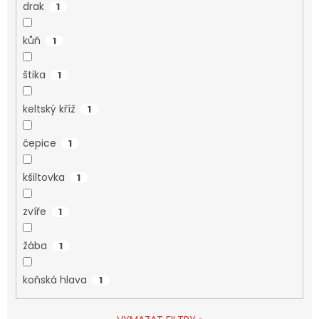
drak
1
kůň
1
štika
1
keltský kříž
1
čepice
1
kšiltovka
1
zvíře
1
žába
1
koňská hlava
1