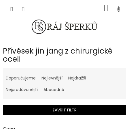
Přejít
NÁKUP
na
obsah
KOŠÍK
Přívěsek jin jang z chirurgické
oceli
Ř
a
Doporučujeme
Nejlevnější
Nejdražší
z
e
Nejprodávanější
Abecedně
n
í
p
ZAVŘÍT FILTR
r
o
d
Cena