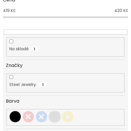
u
419
Kč
420
Kč
k
t
ů
Na skladě
1
Značky
Steel Jewelry
1
Barva