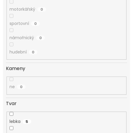
motorkářský
0
sportovní
0
námořnický
0
hudební
0
Kameny
ne
0
Tvar
lebka
5