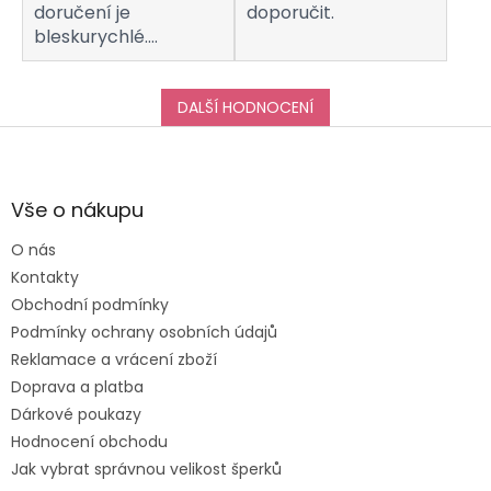
doručení je
doporučit.
bleskurychlé.
Komunikaci s
obchodem hodnotím
taktéž na jedničku!
DALŠÍ HODNOCENÍ
Děkuji za vše, a určitě
Z
se k vám do obchodu
á
ráda vrátím :-)
p
a
Vše o nákupu
t
O nás
í
Kontakty
Obchodní podmínky
Podmínky ochrany osobních údajů
Reklamace a vrácení zboží
Doprava a platba
Dárkové poukazy
Hodnocení obchodu
Jak vybrat správnou velikost šperků