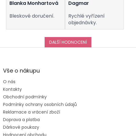
u
Blanka Monhartová
Dagmar
Bleskové doručení.
Rychlé vyřízení
objednávky.
DALŠÍ HODNOCENÍ
Z
á
p
a
Vše o nákupu
t
O nás
í
Kontakty
Obchodní podmínky
Podmínky ochrany osobních údajů
Reklamace a vrácení zboží
Doprava a platba
Dárkové poukazy
Hodnocení obchodu