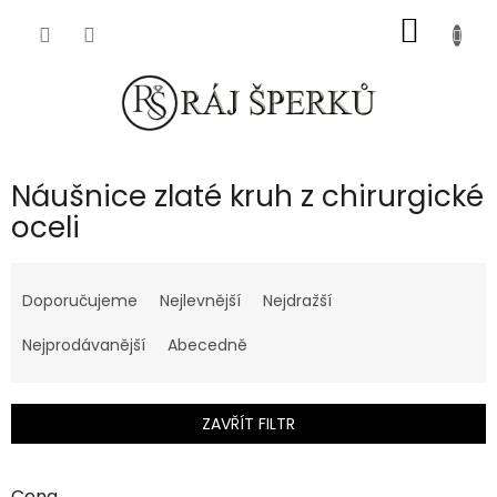
Přejít
NÁKUP
na
obsah
KOŠÍK
Náušnice zlaté kruh z chirurgické
oceli
Ř
a
Doporučujeme
Nejlevnější
Nejdražší
z
e
Nejprodávanější
Abecedně
n
í
p
ZAVŘÍT FILTR
r
o
d
Cena