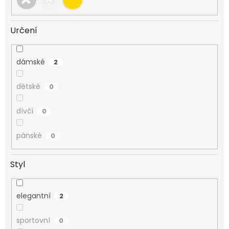
Určení
dámské
2
dětské
0
dívčí
0
pánské
0
Styl
elegantní
2
sportovní
0