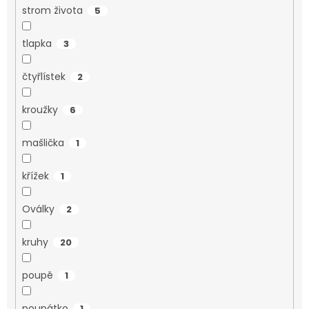
strom života
5
tlapka
3
čtyřlístek
2
kroužky
6
mašlička
1
křížek
1
Oválky
2
kruhy
20
poupě
1
poupátko
1