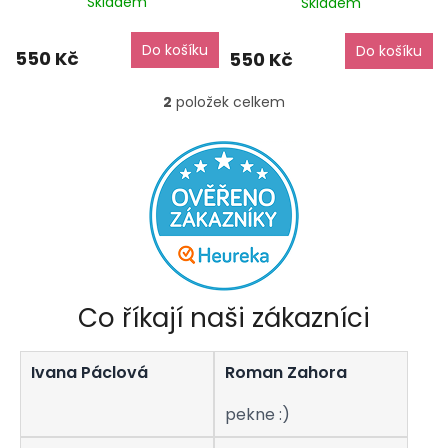
Skladem
Skladem
zdarma
zdarma
t
ů
Do košíku
Do košíku
550 Kč
550 Kč
2
položek celkem
O
v
l
á
d
a
c
í
p
r
v
Co říkají naši zákazníci
k
y
v
Ivana Páclová
Roman Zahora
ý
p
i
pekne :)
s