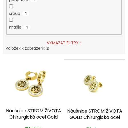
šroub
1
mašle
1
VYMAZAT FILTRY
Položek k zobrazení:
2
V
ý
p
i
s
p
r
o
Náušnice STROM ŽIVOTA
Náušnice STROM ŽIVOTA
d
Chirurgická ocel Gold
GOLD Chirurgická ocel
u
NS231195
dárkové balení
NS231146
dárkové balení
k