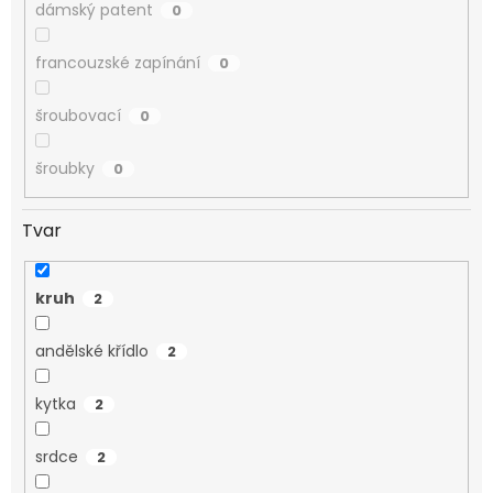
dámský patent
0
francouzské zapínání
0
šroubovací
0
šroubky
0
Tvar
kruh
2
andělské křídlo
2
kytka
2
srdce
2