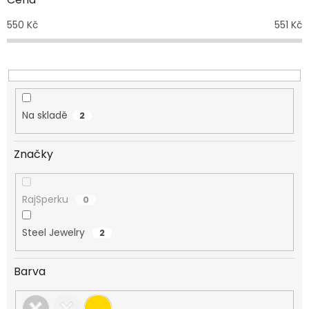
u
550
Kč
551
Kč
k
t
ů
Na skladě
2
Značky
RajSperku
0
Steel Jewelry
2
Barva