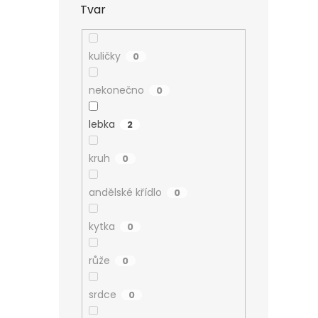
Tvar
kuličky
0
nekonečno
0
lebka
2
kruh
0
andělské křídlo
0
kytka
0
růže
0
srdce
0