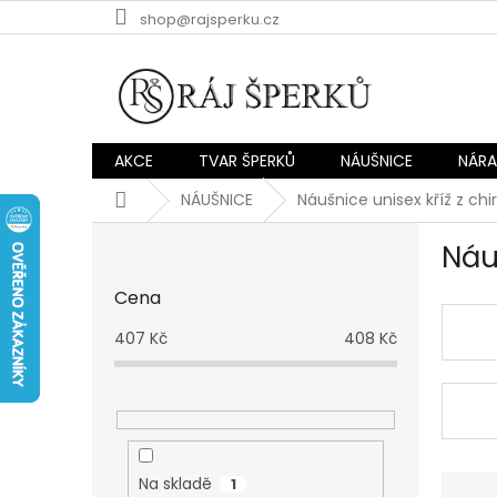
Přejít
shop@rajsperku.cz
na
obsah
AKCE
TVAR ŠPERKŮ
NÁUŠNICE
NÁR
Domů
NÁUŠNICE
Náušnice unisex kříž z chi
P
Náu
o
s
Cena
t
r
407
Kč
408
Kč
a
n
n
í
p
a
Ř
Na skladě
1