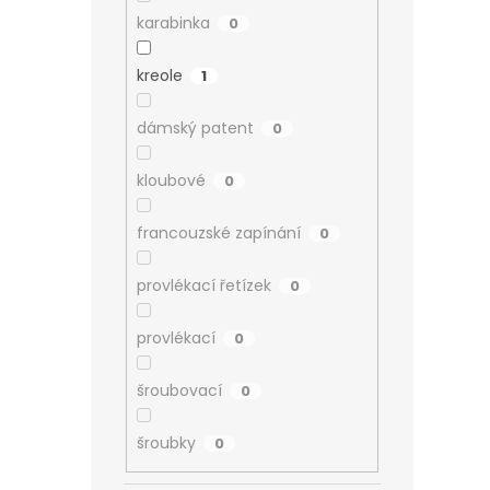
karabinka
0
kreole
1
dámský patent
0
kloubové
0
francouzské zapínání
0
provlékací řetízek
0
provlékací
0
šroubovací
0
šroubky
0