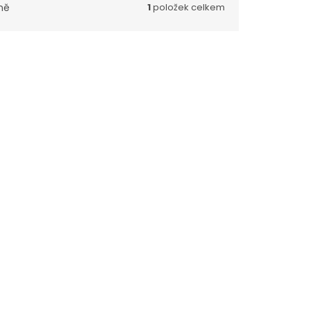
ně
1
položek celkem