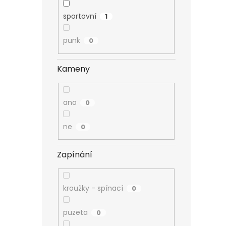
sportovní
1
punk
0
Kameny
ano
0
ne
0
Zapínání
kroužky - spínací
0
puzeta
0