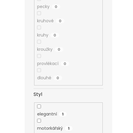
pecky
0
kruhové
0
kruhy
0
kroužky
0
provlékací
0
dlouhé
0
Styl
elegantní
1
motorkářský
1