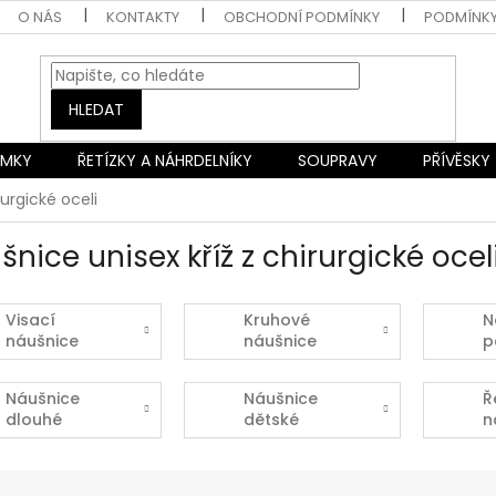
O NÁS
KONTAKTY
OBCHODNÍ PODMÍNKY
PODMÍNK
HLEDAT
AMKY
ŘETÍZKY A NÁHRDELNÍKY
SOUPRAVY
PŘÍVĚSKY
rurgické oceli
šnice unisex kříž z chirurgické ocel
Visací
Kruhové
N
náušnice
náušnice
p
Náušnice
Náušnice
Ř
dlouhé
dětské
n