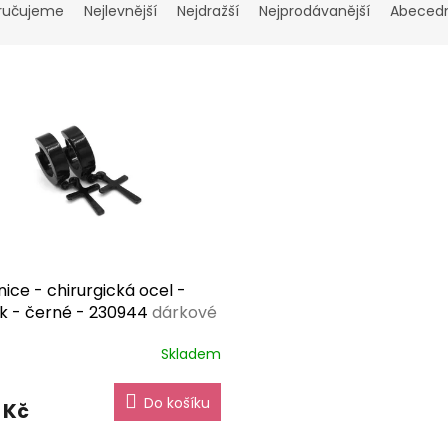
ručujeme
Nejlevnější
Nejdražší
Nejprodávanější
Abeced
ice - chirurgická ocel -
ek - černé - 230944
dárkové
ní zdarma
Skladem
Do košíku
 Kč