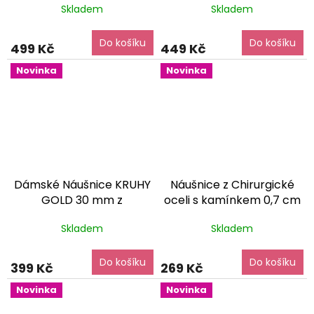
Skladem
Skladem
balení zdarma
balení zdarma
Do košíku
Do košíku
499 Kč
449 Kč
Novinka
Novinka
Dámské Náušnice KRUHY
Náušnice z Chirurgické
GOLD 30 mm z
oceli s kamínkem 0,7 cm
Chirurgické oceli
dárkové
zelené
dárkové balení
Skladem
Skladem
balení zdarma
zdarma
Do košíku
Do košíku
399 Kč
269 Kč
Novinka
Novinka