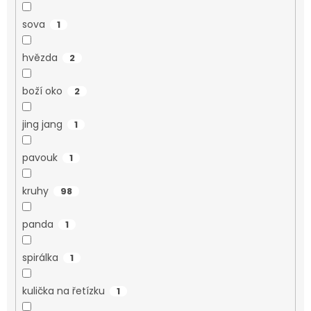
sova
1
hvězda
2
boží oko
2
jing jang
1
pavouk
1
kruhy
98
panda
1
spirálka
1
kulička na řetízku
1