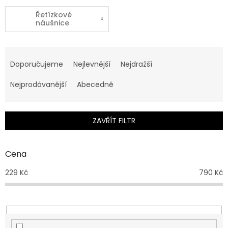
Řetízkové
náušnice
Ř
a
Doporučujeme
Nejlevnější
Nejdražší
z
e
Nejprodávanější
Abecedně
n
í
p
ZAVŘÍT FILTR
r
o
d
Cena
u
229
Kč
790
Kč
k
t
ů