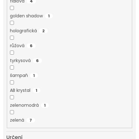
fialová
4
golden shadow
1
holografická
2
růžová
6
tyrkysová
6
šampaň
1
AB krystal
1
zelenomodrá
1
zelená
7
Určení