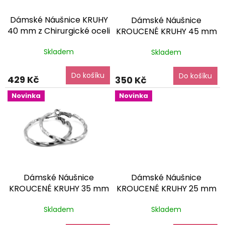
r
o
Dámské Náušnice KRUHY
Dámské Náušnice
d
40 mm z Chirurgické oceli
KROUCENÉ KRUHY 45 mm
u
dárkové balení zdarma
z Chirurgické oceli
k
Skladem
Skladem
dárkové balení zdarma
t
ů
Do košíku
Do košíku
429 Kč
350 Kč
Novinka
Novinka
Dámské Náušnice
Dámské Náušnice
KROUCENÉ KRUHY 35 mm
KROUCENÉ KRUHY 25 mm
z Chirurgické oceli
z Chirurgické oceli
Skladem
Skladem
dárkové balení zdarma
dárkové balení zdarma