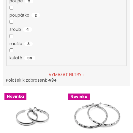
poupě
2
poupátko
2
šroub
4
mašle
3
kulaté
39
VYMAZAT FILTRY
Položek k zobrazení:
434
V
Novinka
Novinka
ý
p
i
s
p