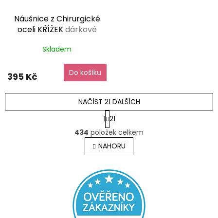
Náušnice z Chirurgické
oceli KŘÍŽEK
dárkové
balení zdarma
Skladem
Do košíku
395 Kč
NAČÍST 21 DALŠÍCH
S
1
21
t
O
r
434
položek celkem
v
á
l
NAHORU
n
á
k
o
d
v
a
á
c
n
í
í
p
r