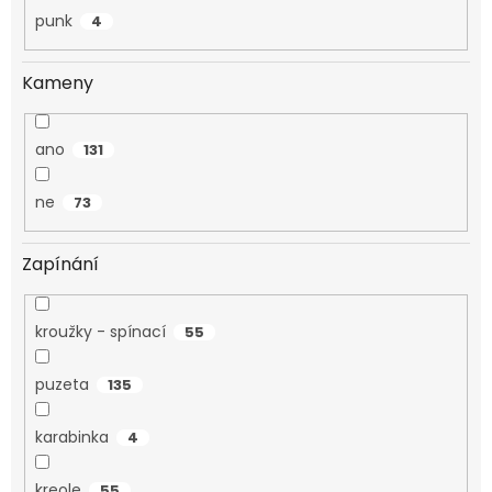
punk
4
Kameny
ano
131
ne
73
Zapínání
kroužky - spínací
55
puzeta
135
karabinka
4
kreole
55