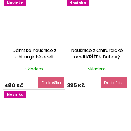
Novinka
Novinka
Dámské náušnice z
Náušnice z Chirurgické
chirurgické oceli
oceli KŘÍŽEK Duhový
MAŠLIČKA
dárkové balení
Holografický
dárkové
Skladem
Skladem
zdarma
balení zdarma
Do košíku
Do košíku
480 Kč
395 Kč
Novinka