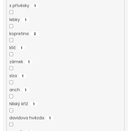
s přívěsky
1
lebky
1
kopretina
2
klíč
1
zámek
1
slza
1
anch
1
Nilský kříž
1
davidova hvězda
1