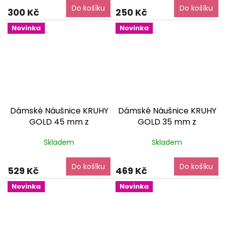
Do košíku
Do košíku
300 Kč
250 Kč
Novinka
Novinka
Dámské Náušnice KRUHY
Dámské Náušnice KRUHY
GOLD 45 mm z
GOLD 35 mm z
Chirurgické oceli
dárkové
Chirurgické oceli
dárkové
Skladem
Skladem
balení zdarma
balení zdarma
Do košíku
Do košíku
529 Kč
469 Kč
Novinka
Novinka