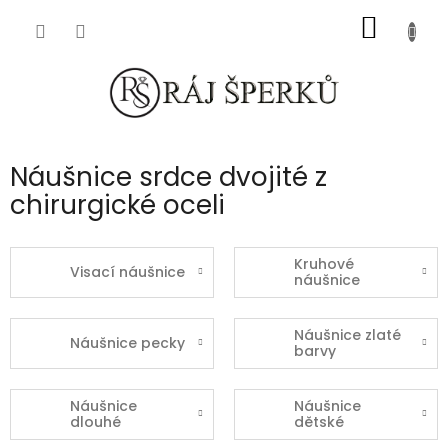
Přejít
NÁKUP
na
obsah
KOŠÍK
Náušnice srdce dvojité z
chirurgické oceli
Kruhové
Visací náušnice
náušnice
Náušnice zlaté
Náušnice pecky
barvy
Náušnice
Náušnice
dlouhé
dětské