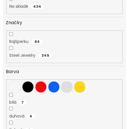
Na skladě
434
Značky
RajSperku
84
Steel Jewelry
349
Barva
bílá
7
duhová
4