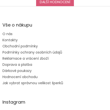
taktéž na jedničku!
DALŠÍ HODNOCENÍ
Děkuji za vše, a určitě
Z
se k vám do obchodu
á
ráda vrátím :-)
p
a
Vše o nákupu
t
O nás
í
Kontakty
Obchodní podmínky
Podmínky ochrany osobních údajů
Reklamace a vrácení zboží
Doprava a platba
Dárkové poukazy
Hodnocení obchodu
Jak vybrat správnou velikost šperků
Instagram