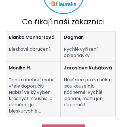
v
k
y
v
Co říkají naši zákazníci
ý
p
i
Blanka Monhartová
Dagmar
s
u
Bleskové doručení.
Rychlé vyřízení
objednávky.
Monika H.
Jaroslava Kubátová
Tento obchod mohu
Náušnice pro vnučku
vřele doporučit!
jsou kouzelné,
Nabízí velký výběr
nádherné. Rychlé
krásných náušnic, a
jednání, mohu jen
doručení je
doporučit.
bleskurychlé.
Komunikaci s
obchodem hodnotím