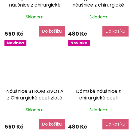
náušnice z chirurgické
náušnice z chirurgické
oceli
dárkové balení
oceli Spirála
dárkové
Skladem
Skladem
zdarma
balení zdarma
Do košíku
Do košíku
550 Kč
480 Kč
Novinka
Novinka
Náušnice STROM ŽIVOTA
Dámské náušnice z
z Chirurgické oceli zlatá
chirurgické oceli
variace
dárkové balení
MAŠLIČKA zlatá
dárkové
Skladem
Skladem
zdarma
balení zdarma
Do košíku
Do košíku
550 Kč
480 Kč