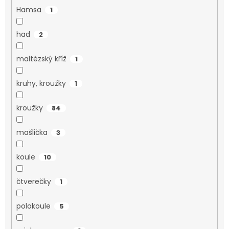
Hamsa
1
had
2
maltézský kříž
1
kruhy, kroužky
1
kroužky
84
mašlička
3
koule
10
čtverečky
1
polokoule
5