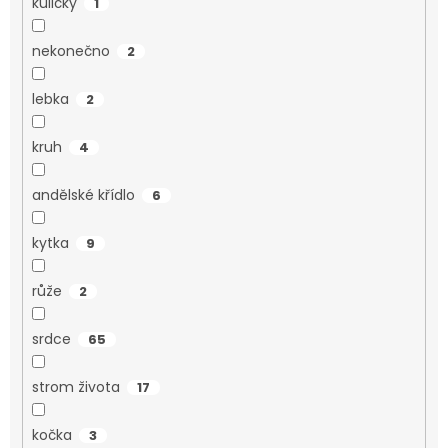
kuličky
1
nekonečno
2
lebka
2
kruh
4
andělské křídlo
6
kytka
9
růže
2
srdce
65
strom života
17
kočka
3