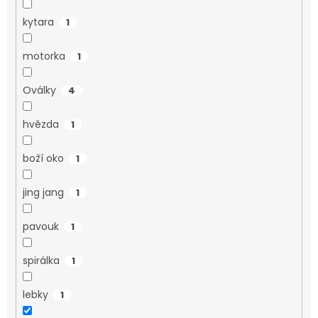
kytara
1
motorka
1
Oválky
4
hvězda
1
boží oko
1
jing jang
1
pavouk
1
spirálka
1
lebky
1