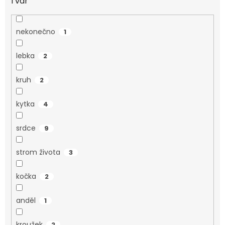
Tvar
nekonečno
1
lebka
2
kruh
2
kytka
4
srdce
9
strom života
3
kočka
2
anděl
1
kroužek
2