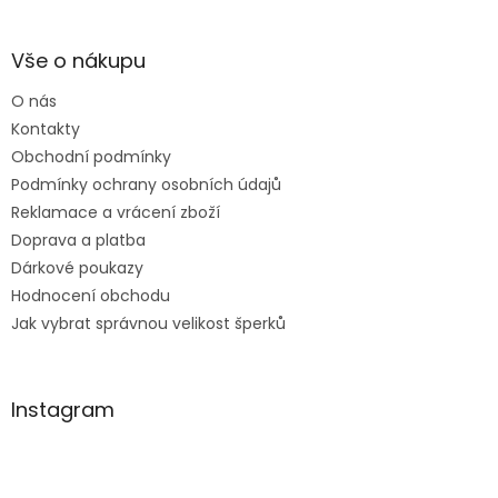
se k vám do obchodu
á
ráda vrátím :-)
p
a
Vše o nákupu
t
O nás
í
Kontakty
Obchodní podmínky
Podmínky ochrany osobních údajů
Reklamace a vrácení zboží
Doprava a platba
Dárkové poukazy
Hodnocení obchodu
Jak vybrat správnou velikost šperků
Instagram