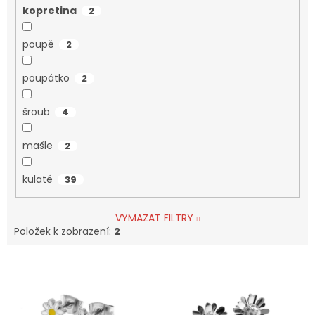
kopretina
2
poupě
2
poupátko
2
šroub
4
mašle
2
kulaté
39
VYMAZAT FILTRY
Položek k zobrazení:
2
V
ý
p
i