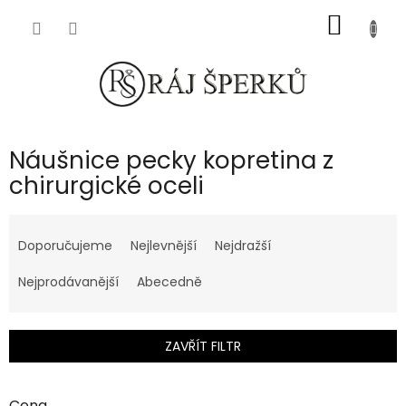
Přejít
NÁKUP
na
obsah
KOŠÍK
Náušnice pecky kopretina z
chirurgické oceli
Ř
a
Doporučujeme
Nejlevnější
Nejdražší
z
e
Nejprodávanější
Abecedně
n
í
p
ZAVŘÍT FILTR
r
o
d
Cena