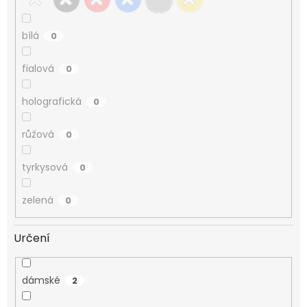
bílá
0
fialová
0
holografická
0
růžová
0
tyrkysová
0
zelená
0
Určení
dámské
2