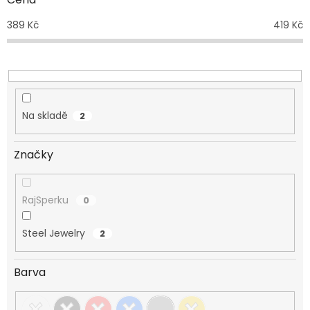
u
389
Kč
419
Kč
k
t
ů
Na skladě
2
Značky
RajSperku
0
Steel Jewelry
2
Barva