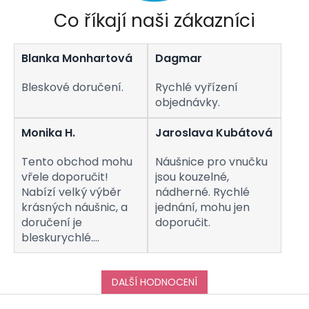
v
Co říkají naši zákazníci
k
y
v
Blanka Monhartová
Dagmar
ý
p
i
Bleskové doručení.
Rychlé vyřízení
s
objednávky.
u
Monika H.
Jaroslava Kubátová
Tento obchod mohu
Náušnice pro vnučku
vřele doporučit!
jsou kouzelné,
Nabízí velký výběr
nádherné. Rychlé
krásných náušnic, a
jednání, mohu jen
doručení je
doporučit.
bleskurychlé.
Komunikaci s
obchodem hodnotím
taktéž na jedničku!
DALŠÍ HODNOCENÍ
Děkuji za vše, a určitě
Z