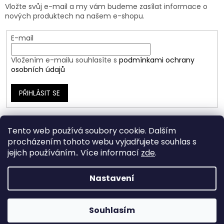
Vložte svůj e-mail a my vám budeme zasílat informace o
nových produktech na našem e-shopu.
E-mail
Vložením e-mailu souhlasíte s
podmínkami ochrany
osobních údajů
PŘIHLÁSIT SE
Tento web používá soubory cookie. Dalším
procházením tohoto webu vyjadřujete souhlas s
jejich používáním.. Více informací
zde
.
Nastavení
Vytvořil Shoptet
Souhlasím
Copyright 2026
Ráj Šperků
. Všechna práva vyhrazena.