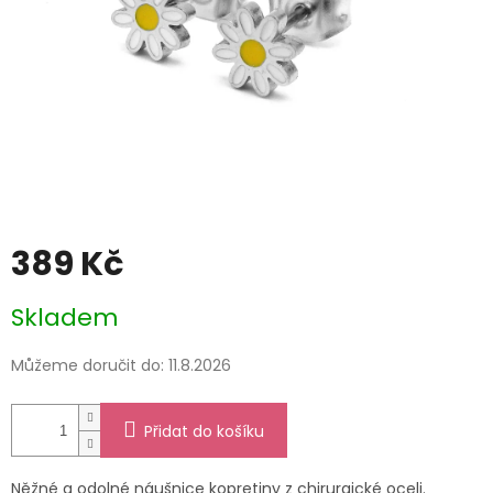
389 Kč
Měrná
Skladem
cena:
Můžeme doručit do:
11.8.2026
Přidat do košíku
Něžné a odolné náušnice kopretiny z chirurgické oceli.