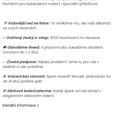
Perfektní pro každodenní nošení i speciální příležitosti.
💬
Krásnější než na fotce:
To neříkáme my, ale naši zákazníci
ve svých recenzích.
⭐
Ověřený český e-shop:
100% hodnocení na Heurece
🚚
Odesíláme ihned:
V pracovní dny odesíláme obratem.
Doručení do 1-2 dnů.
✅
Česká podpora:
Nějaký problém? Jsme tu pro vás v
češtině a vše vyřešíme.
🔄
Vrácení bez starostí:
Šperk nesedí? Nevadí. Jednoduše ho
do 14 dnů pošlete zpět.
🎁
Dárkové balení zdarma:
Každý šperk od nás dorazí v
elegantním dárkovém balení.
Detailní informace