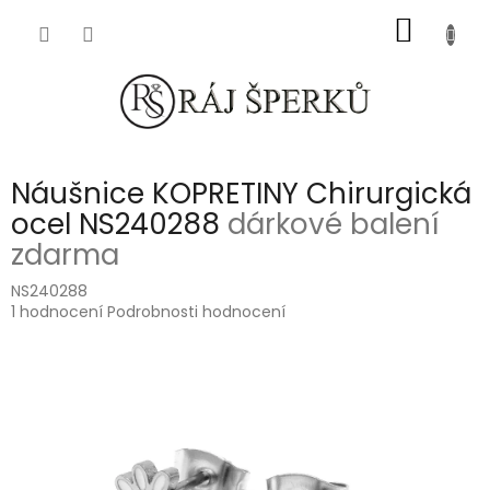
Přejít
NÁKUP
na
obsah
KOŠÍK
Náušnice KOPRETINY Chirurgická
ocel NS240288
dárkové balení
zdarma
NS240288
Průměrné
1 hodnocení
Podrobnosti hodnocení
hodnocení
produktu
je
5,0
z
5
hvězdiček.