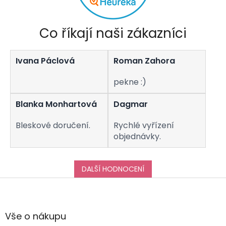
Co říkají naši zákazníci
Ivana Páclová
Roman Zahora
pekne :)
Blanka Monhartová
Dagmar
Bleskové doručení.
Rychlé vyřízení
objednávky.
DALŠÍ HODNOCENÍ
Z
á
p
a
Vše o nákupu