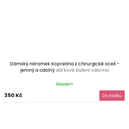
Dámský náramek Kopretina z chirurgické oceli –
jemný a odolný
dárkové balení zdarma
Průměrné
Skladem
hodnocení
produktu
350 Kč
Do košíku
je
5,0
z
5
hvězdiček.