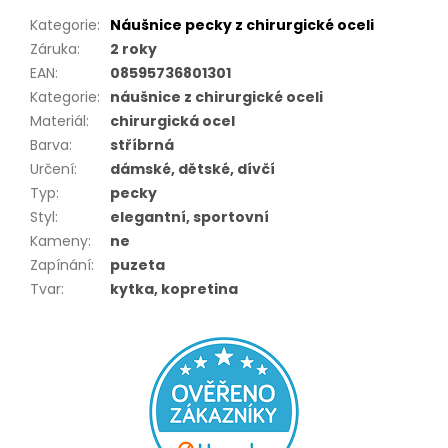
Kategorie
:
Náušnice pecky z chirurgické oceli
Záruka
:
2 roky
EAN
:
08595736801301
Kategorie
:
náušnice z chirurgické oceli
Materiál
:
chirurgická ocel
Barva
:
stříbrná
Určení
:
dámské, dětské, dívčí
Typ
:
pecky
Styl
:
elegantní, sportovní
Kameny
:
ne
Zapínání
:
puzeta
Tvar
:
kytka, kopretina