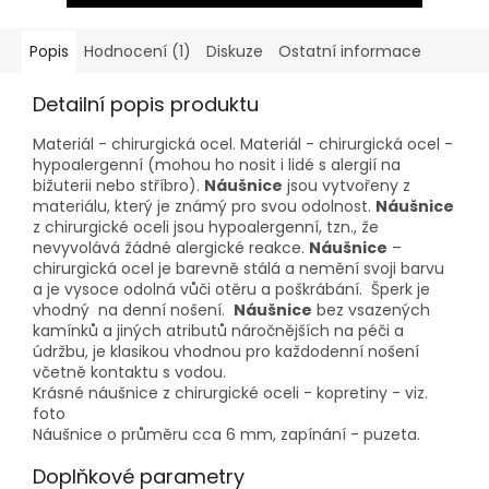
Popis
Hodnocení (1)
Diskuze
Ostatní informace
Detailní popis produktu
Materiál - chirurgická ocel. Materiál - chirurgická ocel -
hypoalergenní (mohou ho nosit i lidé s alergií na
bižuterii nebo stříbro).
Náušnice
jsou vytvořeny z
materiálu, který je známý pro svou odolnost.
Náušnice
z chirurgické oceli jsou hypoalergenní, tzn., že
nevyvolává žádné alergické reakce.
Náušnice
–
chirurgická ocel je barevně stálá a nemění svoji barvu
a je vysoce odolná vůči otěru a poškrábání. Šperk je
vhodný na denní nošení.
Náušnice
bez vsazených
kamínků a jiných atributů náročnějších na péči a
údržbu, je klasikou vhodnou pro každodenní nošení
včetně kontaktu s vodou.
Krásné náušnice z chirurgické oceli - kopretiny - viz.
foto
Náušnice o průměru cca 6 mm, zapínání - puzeta.
Doplňkové parametry