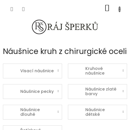
Přejít
NÁKUP
na
obsah
KOŠÍK
Náušnice kruh z chirurgické oceli
Kruhové
Visací náušnice
náušnice
Náušnice zlaté
Náušnice pecky
barvy
Náušnice
Náušnice
dlouhé
dětské