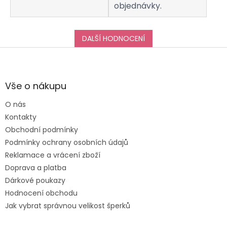
objednávky.
DALŠÍ HODNOCENÍ
Z
á
p
a
Vše o nákupu
t
O nás
í
Kontakty
Obchodní podmínky
Podmínky ochrany osobních údajů
Reklamace a vrácení zboží
Doprava a platba
Dárkové poukazy
Hodnocení obchodu
Jak vybrat správnou velikost šperků