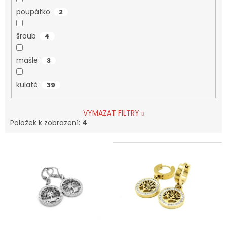
poupátko
2
šroub
4
mašle
3
kulaté
39
VYMAZAT FILTRY
Položek k zobrazení:
4
V
ý
p
i
s
p
r
o