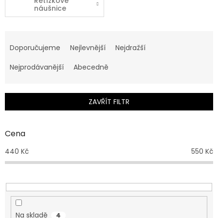
Řetízkové
náušnice
Ř
a
Doporučujeme
Nejlevnější
Nejdražší
z
e
Nejprodávanější
Abecedně
n
í
p
ZAVŘÍT FILTR
r
o
d
Cena
u
440
Kč
550
Kč
k
t
ů
Na skladě
4