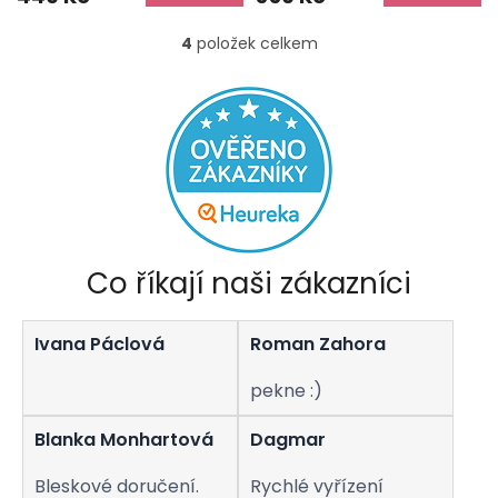
4
položek celkem
O
v
l
á
d
a
c
í
p
r
v
Co říkají naši zákazníci
k
y
v
Ivana Páclová
Roman Zahora
ý
p
i
pekne :)
s
u
Blanka Monhartová
Dagmar
Bleskové doručení.
Rychlé vyřízení