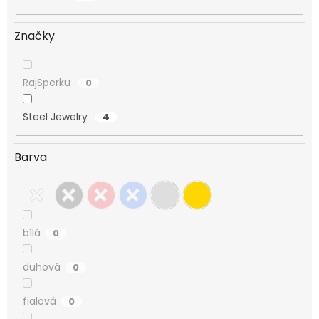
Značky
RajSperku
0
Steel Jewelry
4
Barva
bílá
0
duhová
0
fialová
0