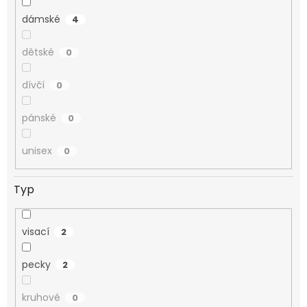
dámské
4
dětské
0
dívčí
0
pánské
0
unisex
0
Typ
visací
2
pecky
2
kruhové
0