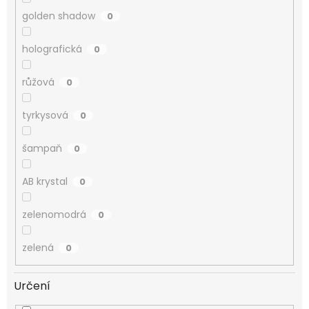
golden shadow
0
holografická
0
růžová
0
tyrkysová
0
šampaň
0
AB krystal
0
zelenomodrá
0
zelená
0
Určení