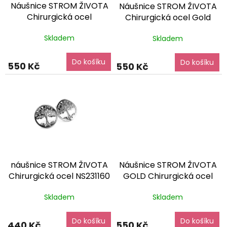
Náušnice STROM ŽIVOTA
Náušnice STROM ŽIVOTA
d
Chirurgická ocel
Chirurgická ocel Gold
u
NS231264
dárkové balení
NS231195
dárkové balení
k
Skladem
Skladem
zdarma
zdarma
t
ů
Do košíku
Do košíku
550 Kč
550 Kč
náušnice STROM ŽIVOTA
Náušnice STROM ŽIVOTA
Chirurgická ocel NS231160
GOLD Chirurgická ocel
dárkové balení zdarma
NS231146
dárkové balení
Skladem
Skladem
zdarma
Do košíku
Do košíku
440 Kč
550 Kč