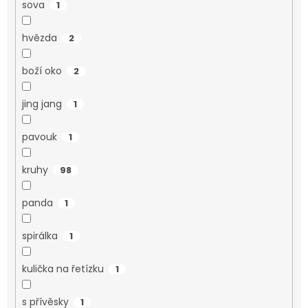
sova
1
hvězda
2
boží oko
2
jing jang
1
pavouk
1
kruhy
98
panda
1
spirálka
1
kulička na řetízku
1
s přívěsky
1