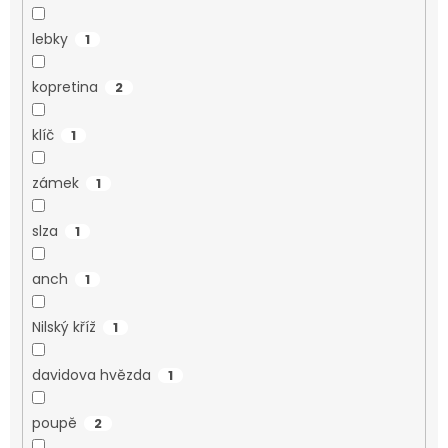
lebky
1
kopretina
2
klíč
1
zámek
1
slza
1
anch
1
Nilský kříž
1
davidova hvězda
1
poupě
2