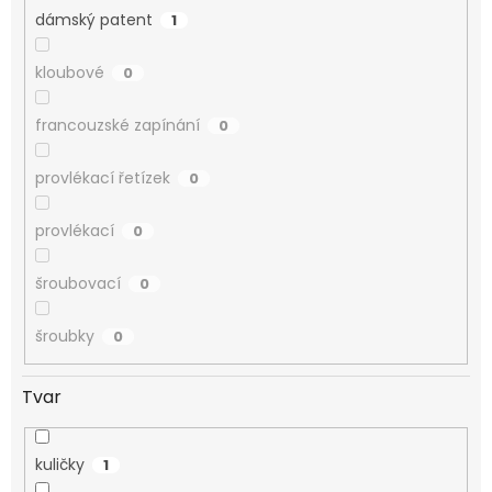
dámský patent
1
kloubové
0
francouzské zapínání
0
provlékací řetízek
0
provlékací
0
šroubovací
0
šroubky
0
Tvar
kuličky
1