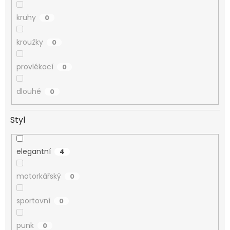
kruhy
0
kroužky
0
provlékací
0
dlouhé
0
Styl
elegantní
4
motorkářský
0
sportovní
0
punk
0