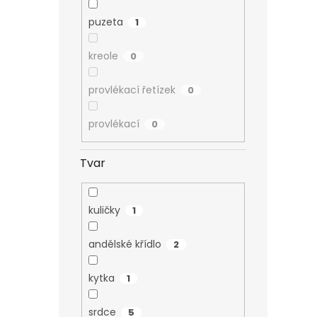
puzeta
1
kreole
0
provlékací řetízek
0
provlékací
0
Tvar
kuličky
1
andělské křídlo
2
kytka
1
srdce
5