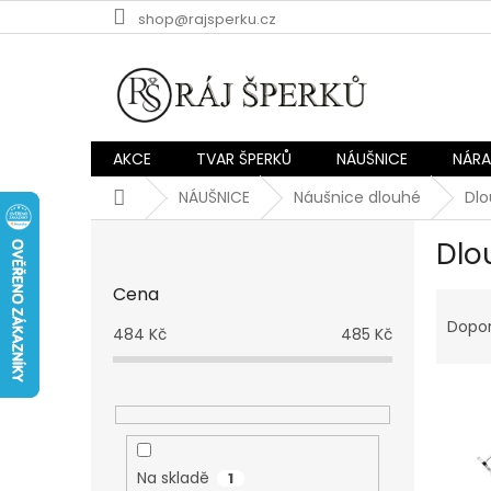
Přejít
shop@rajsperku.cz
na
obsah
AKCE
TVAR ŠPERKŮ
NÁUŠNICE
NÁR
Domů
NÁUŠNICE
Náušnice dlouhé
Dlo
P
Dlo
o
s
Cena
Ř
t
a
r
Dopo
484
Kč
485
Kč
z
a
e
n
V
n
n
ý
í
í
p
p
p
i
r
a
Na skladě
1