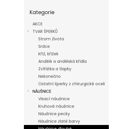
Přeskočit
Kategorie
kategorie
AKCE
TVAR ŠPERKŮ
Strom života
Srdce
Kříž, křížek
Andělé a andělská křídla
Zvířátka a tlapky
Nekonečno
Ostatní šperky z chirurgické oceli
NÁUŠNICE
Visací náušnice
Kruhové náušnice
Náušnice pecky
Náušnice zlaté barvy
Náušnice dlouhé