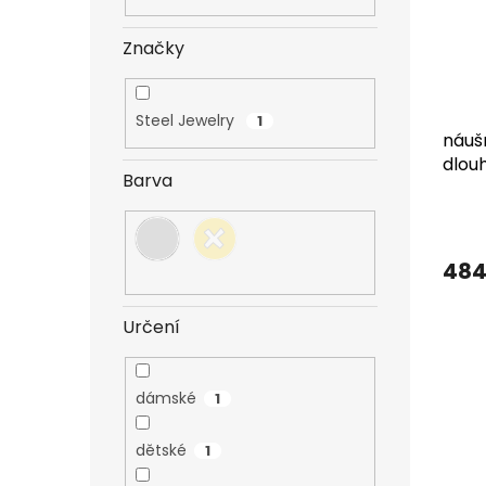
s
o
n
p
d
e
r
u
Značky
l
o
k
d
t
u
ů
Steel Jewelry
1
náušn
k
dlouh
t
Barva
dárk
ů
484
Určení
dámské
1
dětské
1