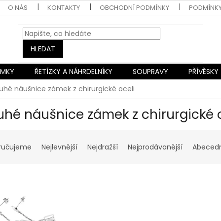
O NÁS
KONTAKTY
OBCHODNÍ PODMÍNKY
PODMÍNK
HLEDAT
AMKY
ŘETÍZKY A NÁHRDELNÍKY
SOUPRAVY
PŘÍVĚSKY
uhé náušnice zámek z chirurgické oceli
uhé náušnice zámek z chirurgické 
ručujeme
Nejlevnější
Nejdražší
Nejprodávanější
Abeced