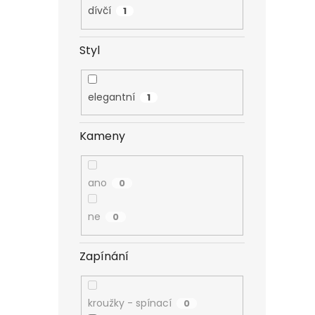
dívčí
1
Styl
elegantní
1
Kameny
ano
0
ne
0
Zapínání
kroužky - spínací
0