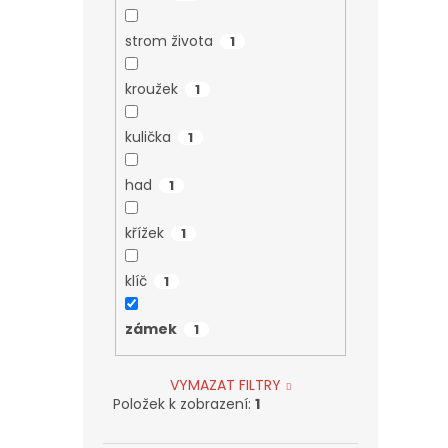
strom života
1
kroužek
1
kulička
1
had
1
křížek
1
klíč
1
zámek
1
VYMAZAT FILTRY
Položek k zobrazení:
1