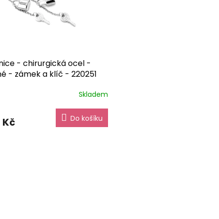
ice - chirurgická ocel -
é - zámek a klíč - 220251
ové balení zdarma
Skladem
Do košíku
 Kč
O
v
l
á
d
a
c
í