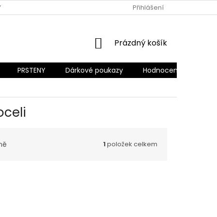
Y OCHRANY OSOBNÍCH ÚDAJŮ
REKLAMACE A VRÁCENÍ ZBOŽÍ
Přihlášení
NÁKUPNÍ
Prázdný košík
KOŠÍK
PRSTENY
Dárkové poukazy
Hodnocení obchodu
oceli
ně
1
položek celkem