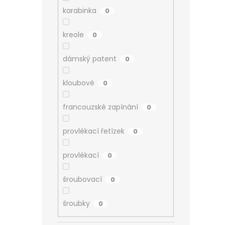
karabinka
0
kreole
0
dámský patent
0
kloubové
0
francouzské zapínání
0
provlékací řetízek
0
provlékací
0
šroubovací
0
šroubky
0