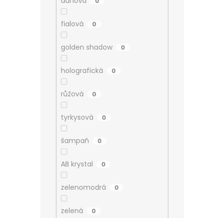
duhová
0
z
5
hvězd
fialová
0
golden shadow
0
holografická
0
růžová
0
tyrkysová
0
šampaň
0
AB krystal
0
zelenomodrá
0
zelená
0