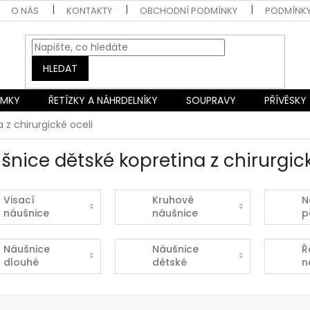
O NÁS
KONTAKTY
OBCHODNÍ PODMÍNKY
PODMÍNK
HLEDAT
AMKY
ŘETÍZKY A NÁHRDELNÍKY
SOUPRAVY
PŘÍVĚSKY
 z chirurgické oceli
šnice dětské kopretina z chirurgick
Visací
Kruhové
N
náušnice
náušnice
p
Náušnice
Náušnice
Ř
dlouhé
dětské
n