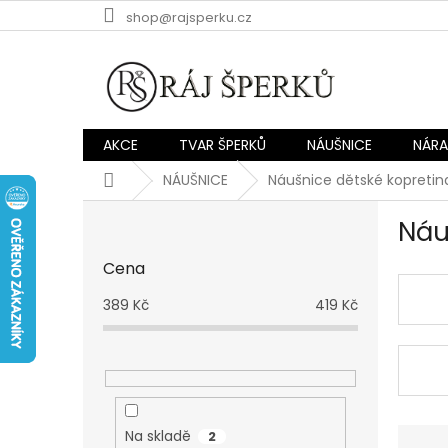
Přejít
shop@rajsperku.cz
na
obsah
AKCE
TVAR ŠPERKŮ
NÁUŠNICE
NÁR
Domů
NÁUŠNICE
Náušnice dětské kopretina
P
Náu
o
s
Cena
t
r
389
Kč
419
Kč
a
n
n
í
p
a
Ř
Na skladě
2