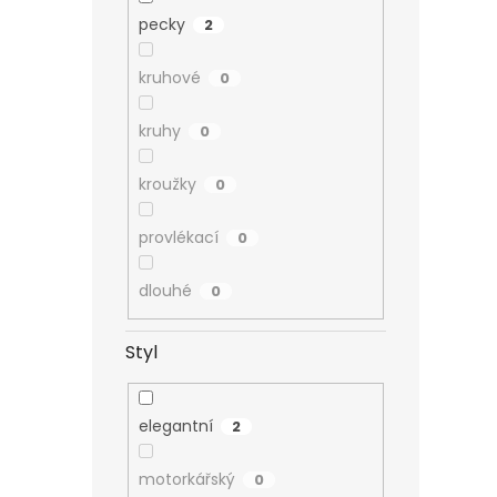
pecky
2
kruhové
0
kruhy
0
kroužky
0
provlékací
0
dlouhé
0
Styl
elegantní
2
motorkářský
0