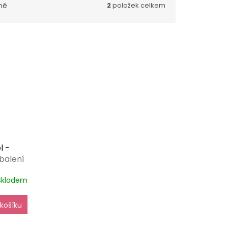
ně
2
položek celkem
l -
balení
Skladem
košíku