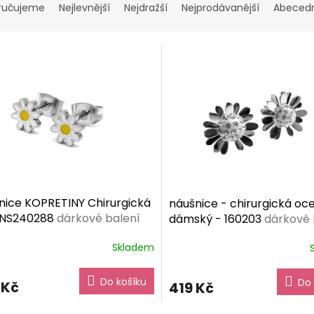
ručujeme
Nejlevnější
Nejdražší
Nejprodávanější
Abeced
nice KOPRETINY Chirurgická
náušnice - chirurgická oce
 NS240288
dárkové balení
dámský - 160203
dárkové 
rma
zdarma
Skladem
ěrné
ocení
ktu
Do košíku
Do 
 Kč
419 Kč