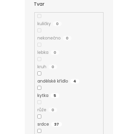
Tvar
kuličky
0
nekonečno
0
lebka
0
kruh
0
andělské křídlo
4
kytka
5
růže
0
srdce
37