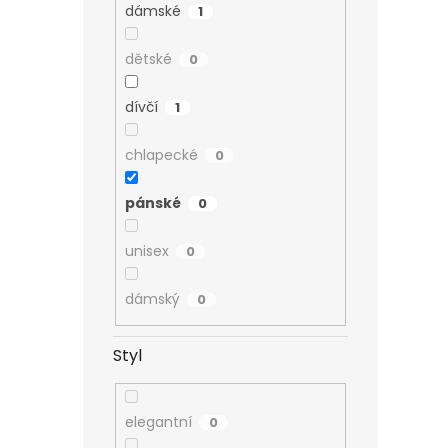
dámské
1
dětské
0
dívčí
1
chlapecké
0
pánské
0
unisex
0
dámský
0
Styl
elegantní
0