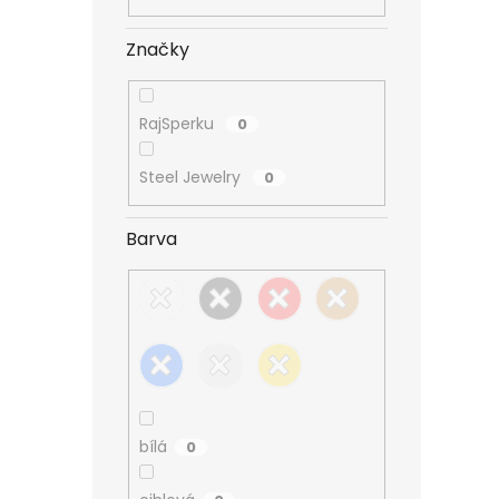
n
e
Značky
l
RajSperku
0
Steel Jewelry
0
Barva
bílá
0