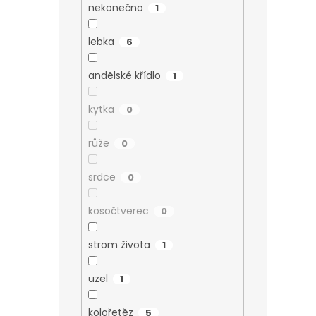
nekonečno
1
lebka
6
andělské křídlo
1
kytka
0
růže
0
srdce
0
kosočtverec
0
strom života
1
uzel
1
kolořetěz
5