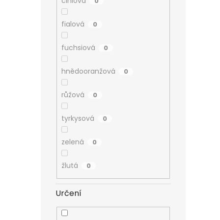
cihlová
0
fialová
0
fuchsiová
0
hnědooranžová
0
růžová
0
tyrkysová
0
zelená
0
žlutá
0
Určení