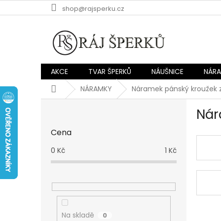
Přejít
shop@rajsperku.cz
na
obsah
AKCE
TVAR ŠPERKŮ
NÁUŠNICE
NÁR
Domů
NÁRAMKY
Náramek pánský kroužek z 
P
Nár
o
s
Cena
t
r
0
Kč
1
Kč
a
n
n
í
p
a
Na skladě
0