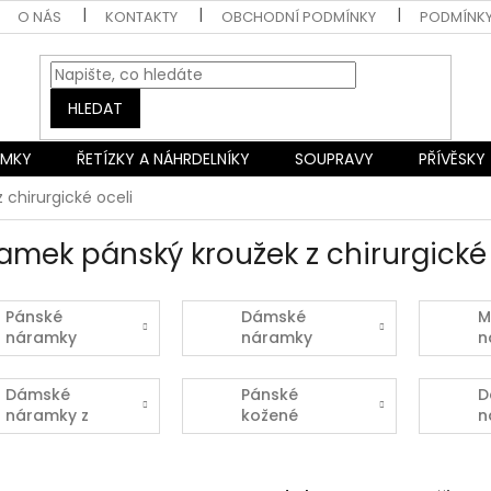
O NÁS
KONTAKTY
OBCHODNÍ PODMÍNKY
PODMÍNK
HLEDAT
AMKY
ŘETÍZKY A NÁHRDELNÍKY
SOUPRAVY
PŘÍVĚSKY
chirurgické oceli
amek pánský kroužek z chirurgické 
Pánské
Dámské
M
náramky
náramky
n
Dámské
Pánské
D
náramky z
kožené
n
bižuterie
náramky