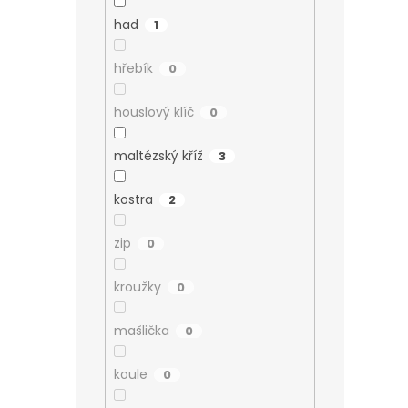
had
1
hřebík
0
houslový klíč
0
maltézský kříž
3
kostra
2
zip
0
kroužky
0
mašlička
0
koule
0