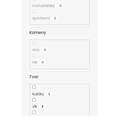
motorkářský
0
sportovní
0
Kameny
ano
0
ne
0
Tvar
kuličky
1
vlk
3