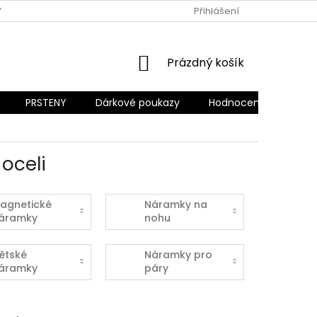
Y OCHRANY OSOBNÍCH ÚDAJŮ
REKLAMACE A VRÁCENÍ ZBOŽÍ
Přihlášení
NÁKUPNÍ
Prázdný košík
KOŠÍK
PRSTENY
Dárkové poukazy
Hodnocení obchodu
oceli
agnetické
Náramky na
áramky
nohu
ětské
Náramky pro
áramky
páry