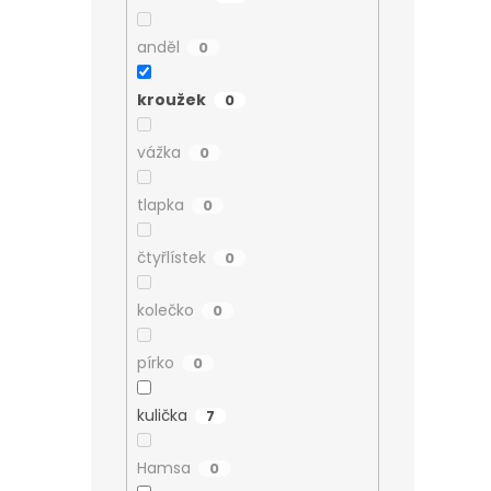
anděl
0
kroužek
0
vážka
0
tlapka
0
čtyřlístek
0
kolečko
0
pírko
0
kulička
7
Hamsa
0