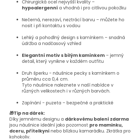
Chirurgická ocel nejvyšší kvality –
hypoalergenní
a vhodná i pro citlivou pokožku
Nečerná, nerezaví, neztrácí barvu – můžete ho
nosit i při kontaktu s vodou
Lehký a pohodlný design s kamínkem – snadná
údržba a nadčasový vzhled
Elegantní motiv s bílým kamínkem
– jemný
detail, který vynikne v každém outfitu
Druh šperku - náušnice pecky s kamínkem o
průměru cca 0,4 cm.
Tyto náušnice naleznete v naší nabídce v
různých velikostech i v různých barvách.
Zapínání - puzeta – bezpečné a praktické
🎁Tip na dárek:
Díky jemnému designu a
dárkovému balení zdarma
jsou náušnice ideální jako pozornost
pro maminku,
dceru, přítelkyni
nebo blízkou kamarádku. Zkrátka pro
kohokoliv.