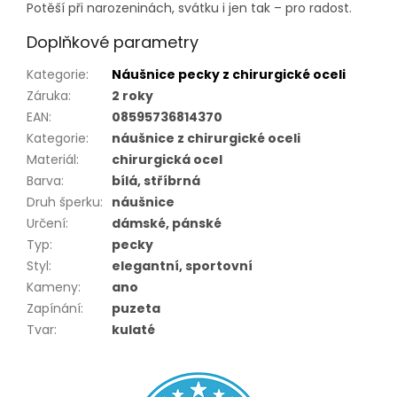
Potěší při narozeninách, svátku i jen tak – pro radost.
Doplňkové parametry
Kategorie
:
Náušnice pecky z chirurgické oceli
Záruka
:
2 roky
EAN
:
08595736814370
Kategorie
:
náušnice z chirurgické oceli
Materiál
:
chirurgická ocel
Barva
:
bílá, stříbrná
Druh šperku
:
náušnice
Určení
:
dámské, pánské
Typ
:
pecky
Styl
:
elegantní, sportovní
Kameny
:
ano
Zapínání
:
puzeta
Tvar
:
kulaté