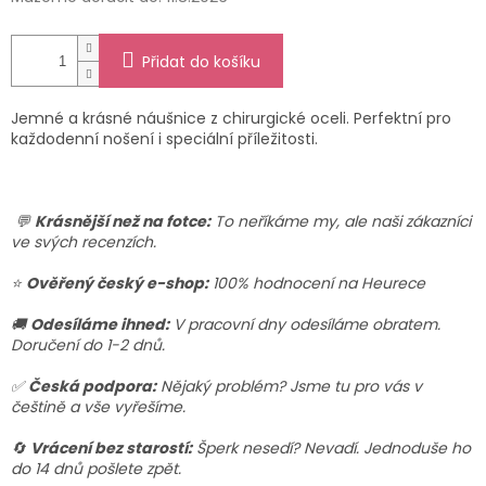
Přidat do košíku
Jemné a krásné náušnice z chirurgické oceli. Perfektní pro
každodenní nošení i speciální příležitosti.
💬
Krásnější než na fotce:
To neříkáme my, ale naši zákazníci
ve svých recenzích.
⭐
Ověřený český e-shop:
100% hodnocení na Heurece
🚚
Odesíláme ihned:
V pracovní dny odesíláme obratem.
Doručení do 1-2 dnů.
✅
Česká podpora:
Nějaký problém? Jsme tu pro vás v
češtině a vše vyřešíme.
🔄
Vrácení bez starostí:
Šperk nesedí? Nevadí. Jednoduše ho
do 14 dnů pošlete zpět.