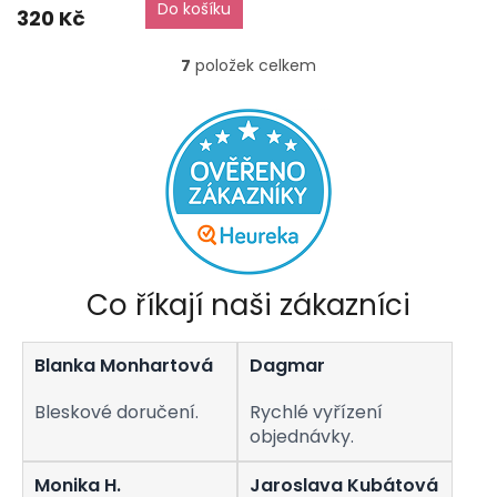
Do košíku
je
320 Kč
5,0
z
7
položek celkem
O
5
v
hvězdiček.
l
á
d
a
c
í
p
r
v
Co říkají naši zákazníci
k
y
v
Blanka Monhartová
Dagmar
ý
p
i
Bleskové doručení.
Rychlé vyřízení
s
objednávky.
u
Monika H.
Jaroslava Kubátová