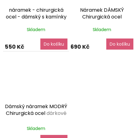
náramek - chirurgická
Náramek DÁMSKÝ
ocel - dámský s kamínky
Chirurgická ocel
- 220253
dárkové balení
NR220201
dárkové balení
Skladem
Skladem
zdarma
zdarma
Do košíku
Do košíku
550 Kč
690 Kč
Dámský náramek MODRÝ
Chirurgická ocel
dárkové
balení zdarma
Průměrné
Skladem
hodnocení
produktu