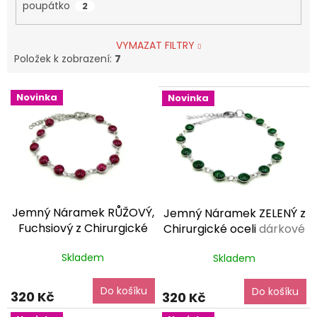
poupátko
2
VYMAZAT FILTRY
Položek k zobrazení:
7
V
Novinka
Novinka
ý
p
i
s
p
r
o
Jemný Náramek RŮŽOVÝ,
Jemný Náramek ZELENÝ z
d
Fuchsiový z Chirurgické
Chirurgické oceli
dárkové
u
oceli
dárkové balení
balení zdarma
k
Skladem
Skladem
zdarma
t
ů
Do košíku
Do košíku
320 Kč
320 Kč