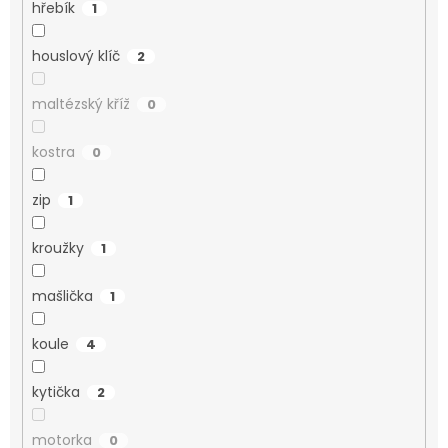
hřebík
1
houslový klíč
2
maltézský kříž
0
kostra
0
zip
1
kroužky
1
mašlička
1
koule
4
kytička
2
motorka
0