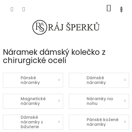
Přejít
NÁKUP
na
obsah
KOŠÍK
Náramek dámský kolečko z
chirurgické oceli
Pánské
Dámské
náramky
náramky
Magnetické
Náramky na
náramky
nohu
Dámské
Pánské kožené
náramky z
náramky
bižuterie