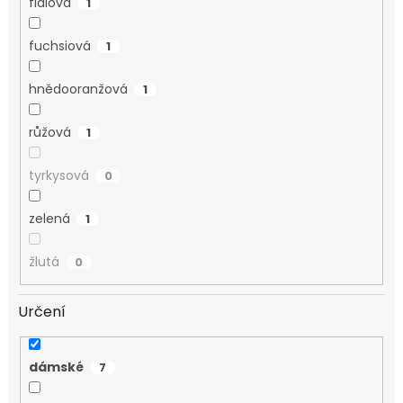
fialová
1
fuchsiová
1
hnědooranžová
1
růžová
1
tyrkysová
0
zelená
1
žlutá
0
Určení
dámské
7