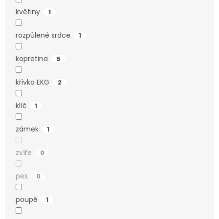
květiny
1
rozpůlené srdce
1
kopretina
5
křivka EKG
2
klíč
1
zámek
1
zvíře
0
pes
0
poupě
1