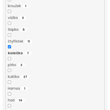
kroužek
1
vážka
3
tlapka
5
čtyřlístek
11
kolečko
7
pírko
2
kulička
27
Hamsa
1
had
14