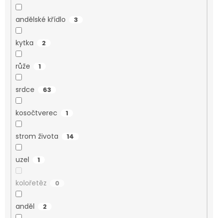
andělské křídlo
3
kytka
2
růže
1
srdce
63
kosočtverec
1
strom života
14
uzel
1
kolořetěz
0
anděl
2