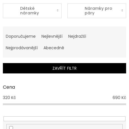
Dětské
Náramky pro
náramky
páry
Ř
a
Doporučujeme
Nejlevnější
Nejdražší
z
e
Nejprodávanější
Abecedně
n
í
p
ZAVŘÍT FILTR
r
o
d
Cena
u
320
Kč
690
Kč
k
t
ů