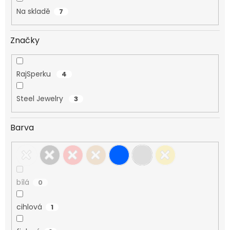
Na skladě
7
Značky
RajSperku
4
Steel Jewelry
3
Barva
bílá
0
cihlová
1