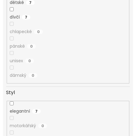
dětské
7
dívčí
7
chlapecké
0
pánské
0
unisex
0
dámský
0
Styl
elegantní
7
motorkářský
0