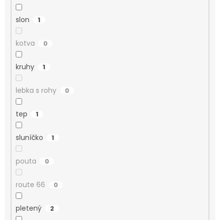
slon
1
kotva
0
kruhy
1
lebka s rohy
0
tep
1
sluníčko
1
pouta
0
route 66
0
pletený
2