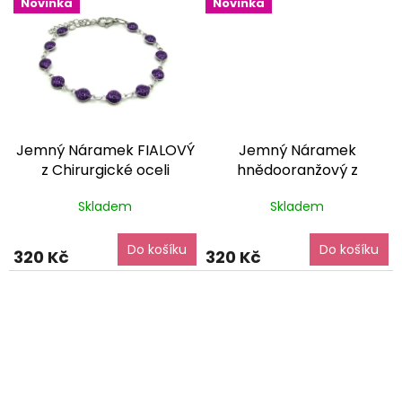
Novinka
Novinka
Jemný Náramek FIALOVÝ
Jemný Náramek
z Chirurgické oceli
hnědooranžový z
dárkové balení zdarma
Chirurgické oceli
dárkové
Skladem
Skladem
balení zdarma
Do košíku
Do košíku
320 Kč
320 Kč