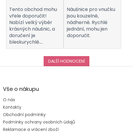
Tento obchod mohu
Náušnice pro vnučku
vřele doporučit!
jsou kouzelné,
Nabízí velký výběr
nádherné. Rychlé
krásných náušnic, a
jednání, mohu jen
doručení je
doporučit.
bleskurychlé.
Komunikaci s
obchodem hodnotím
taktéž na jedničku!
DALŠÍ HODNOCENÍ
Děkuji za vše, a určitě
Z
se k vám do obchodu
á
ráda vrátím :-)
p
a
Vše o nákupu
t
O nás
í
Kontakty
Obchodní podmínky
Podmínky ochrany osobních údajů
Reklamace a vrácení zboží