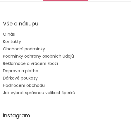
Děkuji za vše, a určitě
Z
se k vám do obchodu
á
ráda vrátím :-)
p
a
Vše o nákupu
t
O nás
í
Kontakty
Obchodní podmínky
Podmínky ochrany osobních údajů
Reklamace a vrácení zboží
Doprava a platba
Dárkové poukazy
Hodnocení obchodu
Jak vybrat správnou velikost šperků
Instagram