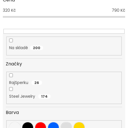
u
320
Kč
790
Kč
k
t
ů
Na skladě
200
Značky
RajSperku
26
Steel Jewelry
174
Barva