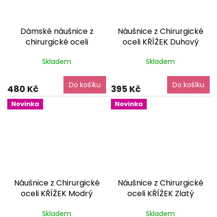
Dámské náušnice z
Náušnice z Chirurgické
chirurgické oceli
oceli KŘÍŽEK Duhový
MAŠLIČKA
dárkové balení
Holografický
dárkové
Skladem
Skladem
zdarma
balení zdarma
Do košíku
Do košíku
480 Kč
395 Kč
Novinka
Novinka
Náušnice z Chirurgické
Náušnice z Chirurgické
oceli KŘÍŽEK Modrý
oceli KŘÍŽEK Zlatý
dárkové balení zdarma
dárkové balení zdarma
Skladem
Skladem