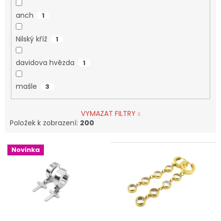
anch
1
Nilský kříž
1
davidova hvězda
1
mašle
3
VYMAZAT FILTRY
Položek k zobrazení:
200
V
Novinka
ý
p
i
s
p
r