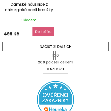
Dámské náušnice z
chirurgické oceli kroužky
barevné krystal -
Skladem
elegantní
dárkové balení
zdarma
Do košíku
499 Kč
NAČÍST 21 DALŠÍCH
S
1
10
t
O
r
200
položek celkem
v
á
l
NAHORU
n
á
k
o
d
v
a
á
c
n
í
í
p
r
v