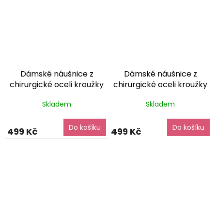
Dámské náušnice z
Dámské náušnice z
chirurgické oceli kroužky
chirurgické oceli kroužky
modré krystal - elegantní
champagne krystal
Skladem
Skladem
dárkové balení zdarma
elegantní
dárkové balení
zdarma
Do košíku
Do košíku
499 Kč
499 Kč