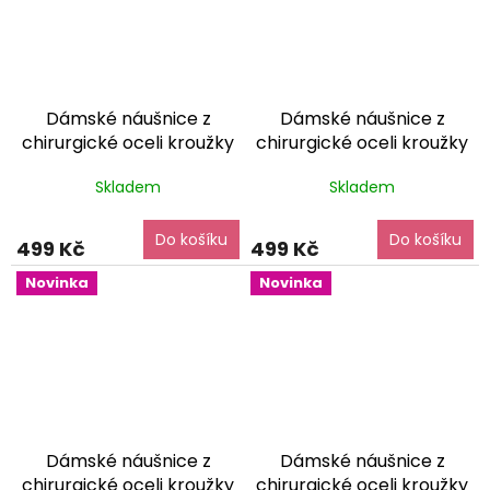
Dámské náušnice z
Dámské náušnice z
chirurgické oceli kroužky
chirurgické oceli kroužky
AB krystal - elegantní
golden shadow krystal -
Skladem
Skladem
dárkové balení zdarma
elegantní
dárkové balení
zdarma
Do košíku
Do košíku
499 Kč
499 Kč
Novinka
Novinka
Dámské náušnice z
Dámské náušnice z
chirurgické oceli kroužky
chirurgické oceli kroužky