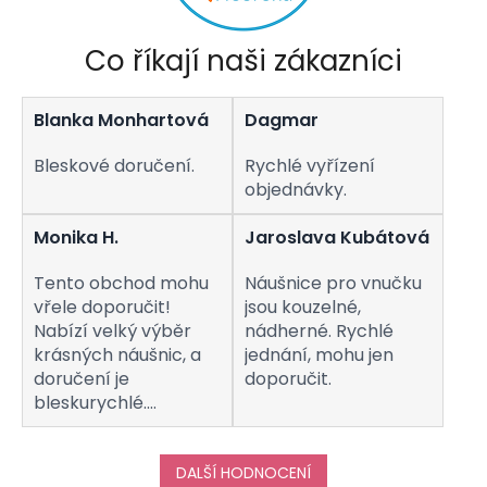
k
y
v
Co říkají naši zákazníci
ý
p
i
Blanka Monhartová
Dagmar
s
u
Bleskové doručení.
Rychlé vyřízení
objednávky.
Monika H.
Jaroslava Kubátová
Tento obchod mohu
Náušnice pro vnučku
vřele doporučit!
jsou kouzelné,
Nabízí velký výběr
nádherné. Rychlé
krásných náušnic, a
jednání, mohu jen
doručení je
doporučit.
bleskurychlé.
Komunikaci s
obchodem hodnotím
taktéž na jedničku!
DALŠÍ HODNOCENÍ