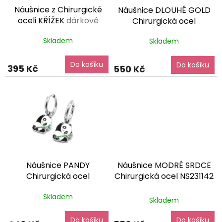
o
Náušnice z Chirurgické
Náušnice DLOUHÉ GOLD
d
oceli KŘÍŽEK
dárkové
Chirurgická ocel
u
balení zdarma
NS240273
dárkové balení
k
Skladem
Skladem
zdarma
t
ů
Do košíku
Do košíku
395 Kč
550 Kč
Náušnice PANDY
Náušnice MODRÉ SRDCE
Chirurgická ocel
Chirurgická ocel NS231142
NS240203
dárkové balení
dárkové balení zdarma
Průměrné
Skladem
zdarma
Skladem
hodnocení
produktu
Do košíku
Do košíku
je