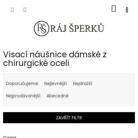
Přejít
NÁKUP
na
obsah
KOŠÍK
Visací náušnice dámské z
chirurgické oceli
Ř
a
Doporučujeme
Nejlevnější
Nejdražší
z
e
Nejprodávanější
Abecedně
n
í
p
ZAVŘÍT FILTR
r
o
d
Cena