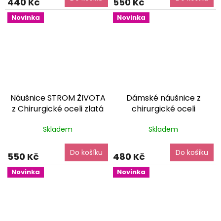
440 Kč
550 Kč
5,0
z
Novinka
Novinka
5
hvězdiček.
Náušnice STROM ŽIVOTA
Dámské náušnice z
z Chirurgické oceli zlatá
chirurgické oceli
variace
dárkové balení
MAŠLIČKA zlatá
dárkové
Skladem
Skladem
zdarma
balení zdarma
Do košíku
Do košíku
550 Kč
480 Kč
Novinka
Novinka