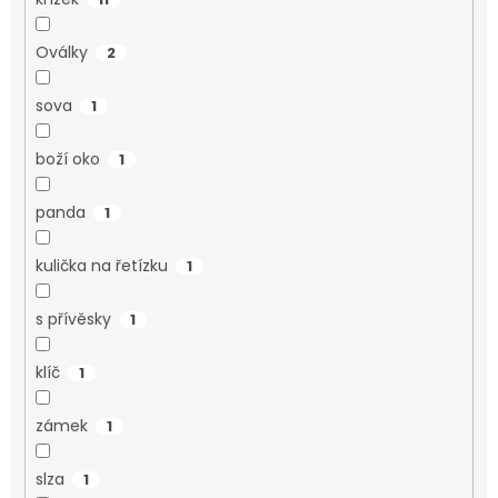
Oválky
2
sova
1
boží oko
1
panda
1
kulička na řetízku
1
s přívěsky
1
klíč
1
zámek
1
slza
1