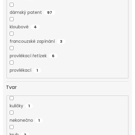
dámský patent
97
kloubové
4
francouzské zapínání
3
provlékací řetízek
6
provlékací
1
Tvar
kuličky
1
nekonečno
1
kruh
2