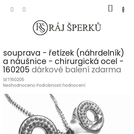
Přejít
NÁKUP
na
obsah
KOŠÍK
souprava - řetízek (náhrdelník)
a náušnice - chirurgická ocel -
160205
dárkové balení zdarma
SET160205
Průměrné
Neohodnoceno
Podrobnosti hodnocení
hodnocení
produktu
je
0,0
z
5
hvězdiček.