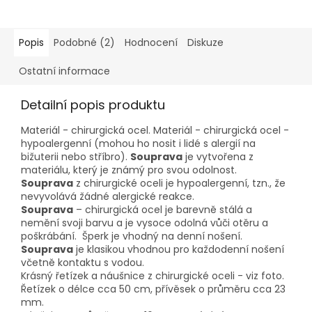
Popis
Podobné (2)
Hodnocení
Diskuze
Ostatní informace
Detailní popis produktu
Materiál - chirurgická ocel. Materiál - chirurgická ocel -
hypoalergenní (mohou ho nosit i lidé s alergií na
bižuterii nebo stříbro).
Souprava
je vytvořena z
materiálu, který je známý pro svou odolnost.
Souprava
z chirurgické oceli je hypoalergenní, tzn., že
nevyvolává žádné alergické reakce.
Souprava
– chirurgická ocel je barevně stálá a
nemění svoji barvu a je vysoce odolná vůči otěru a
poškrábání. Šperk je vhodný na denní nošení.
Souprava
je klasikou vhodnou pro každodenní nošení
včetně kontaktu s vodou.
Krásný řetízek a náušnice z chirurgické oceli - viz foto.
Řetízek o délce cca 50 cm, přívěsek o průměru cca 23
mm.