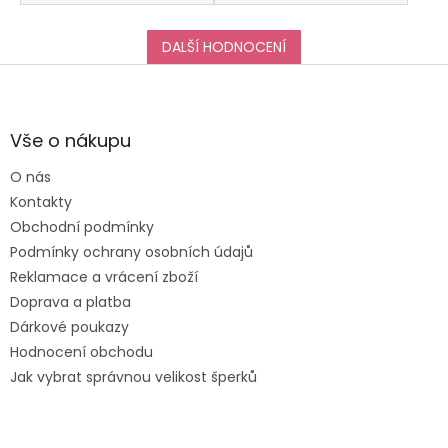
Komunikaci s
obchodem hodnotím
taktéž na jedničku!
DALŠÍ HODNOCENÍ
Děkuji za vše, a určitě
Z
se k vám do obchodu
á
ráda vrátím :-)
p
a
Vše o nákupu
t
O nás
í
Kontakty
Obchodní podmínky
Podmínky ochrany osobních údajů
Reklamace a vrácení zboží
Doprava a platba
Dárkové poukazy
Hodnocení obchodu
Jak vybrat správnou velikost šperků