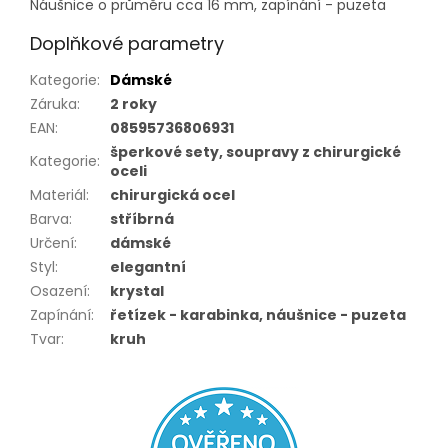
Náušnice o průměru cca 16 mm, zapínání - puzeta
Doplňkové parametry
Kategorie
:
Dámské
Záruka
:
2 roky
EAN
:
08595736806931
šperkové sety, soupravy z chirurgické
Kategorie
:
oceli
Materiál
:
chirurgická ocel
Barva
:
stříbrná
Určení
:
dámské
Styl
:
elegantní
Osazení
:
krystal
Zapínání
:
řetízek - karabinka, náušnice - puzeta
Tvar
:
kruh