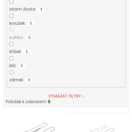
strom života
1
kroužek
1
kulička
0
křížek
1
klíč
1
zámek
1
VYMAZAT FILTRY
Položek k zobrazení:
6
V
ý
p