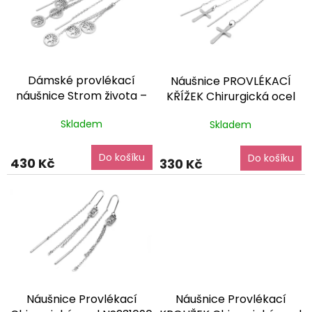
i
s
p
r
o
Dámské provlékací
Náušnice PROVLÉKACÍ
d
náušnice Strom života –
KŘÍŽEK Chirurgická ocel
u
krásné a odolné
dárkové
NS240214
dárkové balení
k
Skladem
Skladem
balení zdarma
zdarma
t
ů
Do košíku
Do košíku
430 Kč
330 Kč
Náušnice Provlékací
Náušnice Provlékací