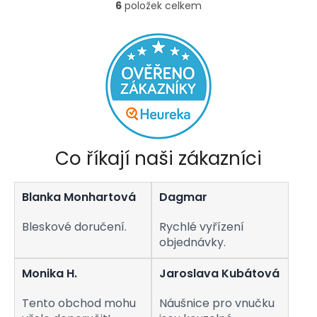
6
položek celkem
O
5
v
hvězdiček.
l
á
d
a
c
í
p
r
v
Co říkají naši zákazníci
k
y
v
Blanka Monhartová
Dagmar
ý
p
i
Bleskové doručení.
Rychlé vyřízení
s
objednávky.
u
Monika H.
Jaroslava Kubátová
Tento obchod mohu
Náušnice pro vnučku