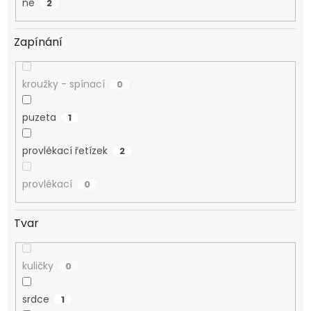
ne
2
Zapínání
kroužky - spínací
0
puzeta
1
provlékací řetízek
2
provlékací
0
Tvar
kuličky
0
srdce
1