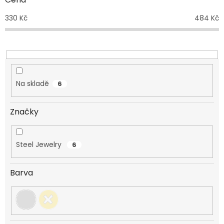
u
330
Kč
484
Kč
k
t
ů
Na skladě
6
Značky
Steel Jewelry
6
Barva