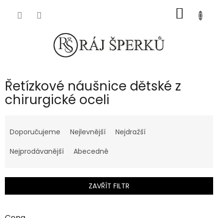
Přejít
NÁKUP
na
obsah
KOŠÍK
Řetízkové náušnice dětské z
chirurgické oceli
Ř
a
Doporučujeme
Nejlevnější
Nejdražší
z
e
Nejprodávanější
Abecedně
n
í
p
ZAVŘÍT FILTR
r
o
d
Cena