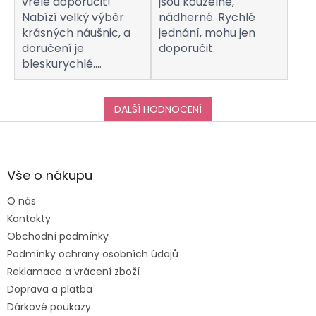
vřele doporučit!
jsou kouzelné,
Nabízí velký výběr
nádherné. Rychlé
krásných náušnic, a
jednání, mohu jen
doručení je
doporučit.
bleskurychlé.
Komunikaci s
obchodem hodnotím
taktéž na jedničku!
DALŠÍ HODNOCENÍ
Děkuji za vše, a určitě
Z
se k vám do obchodu
á
ráda vrátím :-)
p
a
Vše o nákupu
t
O nás
í
Kontakty
Obchodní podmínky
Podmínky ochrany osobních údajů
Reklamace a vrácení zboží
Doprava a platba
Dárkové poukazy