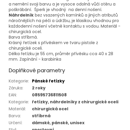
a nemění svoji barvu a je vysoce odolná vůči otěru a
poškrábání. Šperk je vhodný na denní nošení.
Náhrdelník
bez vsazených kamínků a jiných atributů
náročnějších na péči a údržbu, je klasikou vhodnou pro
každodenní nošení včetně kontaktu s vodou. Materiál -
chirurgická ocel.
Barva stříbrná.
Krásný řetízek s přívěskem ve tvaru pistole z
chirurgické oceli.
Délka řetízku je 55 cm, průměr přívěsku cca 40 x 28
mm. Zapínání - karabinka
Doplňkové parametry
Kategorie
:
Pánské řetízky
Záruka
:
2 roky
EAN
:
08595736811508
Kategorie
:
řetízky, náhrdelníky z chirurgické oceli
Materiál
:
chirurgická ocel
Barva
:
stříbrná
Určení
:
dámské, pánské, unisex
Styl
:
sportovní