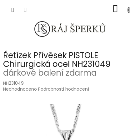
Přejít
NÁKUP
na
obsah
KOŠÍK
Řetízek Přívěsek PISTOLE
Chirurgická ocel NH231049
dárkové balení zdarma
NH231049
Průměrné
Neohodnoceno
Podrobnosti hodnocení
hodnocení
produktu
je
0,0
z
5
hvězdiček.