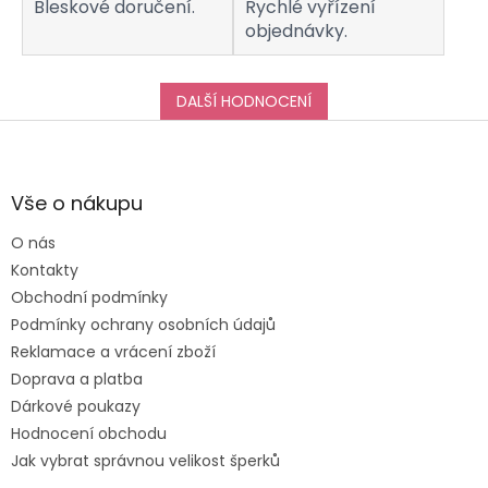
Bleskové doručení.
Rychlé vyřízení
objednávky.
DALŠÍ HODNOCENÍ
Z
á
p
a
Vše o nákupu
t
O nás
í
Kontakty
Obchodní podmínky
Podmínky ochrany osobních údajů
Reklamace a vrácení zboží
Doprava a platba
Dárkové poukazy
Hodnocení obchodu
Jak vybrat správnou velikost šperků