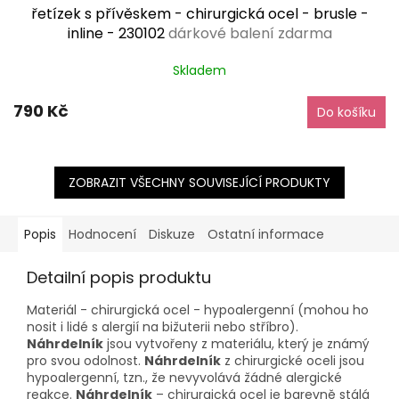
řetízek s přívěskem - chirurgická ocel - brusle -
inline - 230102
dárkové balení zdarma
Skladem
790 Kč
Do košíku
ZOBRAZIT VŠECHNY SOUVISEJÍCÍ PRODUKTY
Popis
Hodnocení
Diskuze
Ostatní informace
Detailní popis produktu
Materiál - chirurgická ocel - hypoalergenní (mohou ho
nosit i lidé s alergií na bižuterii nebo stříbro).
Náhrdelník
jsou vytvořeny z materiálu, který je známý
pro svou odolnost.
Náhrdelník
z chirurgické oceli jsou
hypoalergenní, tzn., že nevyvolává žádné alergické
reakce.
Náhrdelník
– chirurgická ocel je barevně stálá