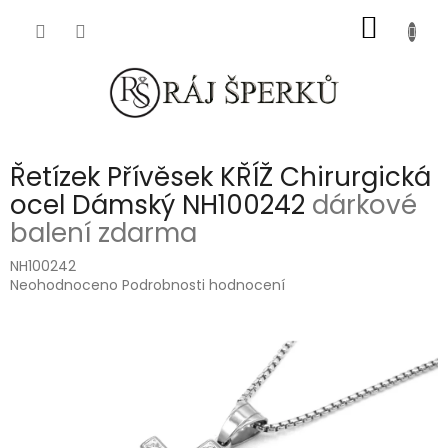
Přejít
NÁKUP
na
obsah
KOŠÍK
Řetízek Přívěsek KŘÍŽ Chirurgická
ocel Dámský NH100242
dárkové
balení zdarma
NH100242
Průměrné
Neohodnoceno
Podrobnosti hodnocení
hodnocení
produktu
je
0,0
z
5
hvězdiček.