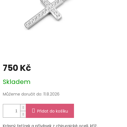
750 Kč
Měrná
Skladem
cena:
Můžeme doručit do:
11.8.2026
Přidat do košíku
Krásný řetízek a přívěsek z chirurgické oceli, kříž.