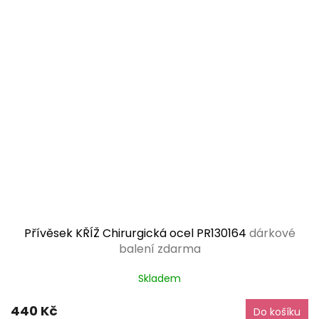
Přívěsek KŘÍŽ Chirurgická ocel PR130164
dárkové
balení zdarma
Skladem
440 Kč
Do košíku