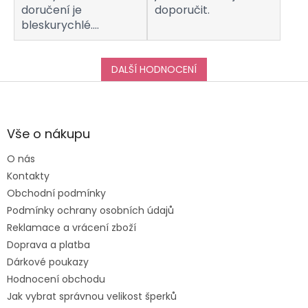
doručení je
doporučit.
bleskurychlé.
Komunikaci s
obchodem hodnotím
taktéž na jedničku!
DALŠÍ HODNOCENÍ
Děkuji za vše, a určitě
Z
se k vám do obchodu
á
ráda vrátím :-)
p
a
Vše o nákupu
t
O nás
í
Kontakty
Obchodní podmínky
Podmínky ochrany osobních údajů
Reklamace a vrácení zboží
Doprava a platba
Dárkové poukazy
Hodnocení obchodu
Jak vybrat správnou velikost šperků