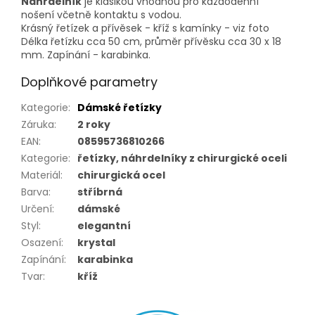
Náhrdelník
je klasikou vhodnou pro každodenní
nošení včetně kontaktu s vodou.
Krásný řetízek a přívěsek - kříž s kamínky - viz foto
Délka řetízku cca 50 cm, průměr přívěsku cca 30 x 18
mm. Zapínání - karabinka.
Doplňkové parametry
Kategorie
:
Dámské řetízky
Záruka
:
2 roky
EAN
:
08595736810266
Kategorie
:
řetízky, náhrdelníky z chirurgické oceli
Materiál
:
chirurgická ocel
Barva
:
stříbrná
Určení
:
dámské
Styl
:
elegantní
Osazení
:
krystal
Zapínání
:
karabinka
Tvar
:
kříž