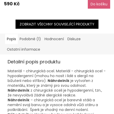
590 Kč
Do košíku
ZOBRAZIT VŠECHNY SOUVISEJÍCÍ PRODUKTY
Popis
Podobné (1)
Hodnocení
Diskuze
Ostatní informace
Detailní popis produktu
Materiál - chirurgická ocel. Materiál - chirurgická ocel -
hypoalergenní (mohou ho nosit i lidé s alergií na
bižuterii nebo stříbro).
Náhrdelník
je vytvořen z
materiálu, který je známý pro svou odolnost.
Náhrdelník
z chirurgické oceli je hypoalergenní, tzn.,
že nevyvolává žádné alergické reakce.
Náhrdelník
– chirurgická ocel je barevně stálá a
nemění svoji barvu a je vysoce odolná vůči otěru a
poškrábání. Šperk je vhodný na denní nošení.