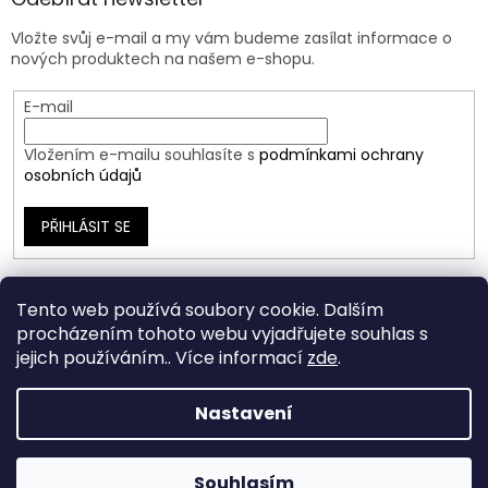
Vložte svůj e-mail a my vám budeme zasílat informace o
nových produktech na našem e-shopu.
E-mail
Vložením e-mailu souhlasíte s
podmínkami ochrany
osobních údajů
PŘIHLÁSIT SE
Tento web používá soubory cookie. Dalším
procházením tohoto webu vyjadřujete souhlas s
jejich používáním.. Více informací
zde
.
Nastavení
Vytvořil Shoptet
Souhlasím
Copyright 2026
Ráj Šperků
. Všechna práva vyhrazena.