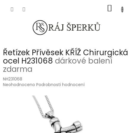
Přejít
NÁKUP
na
obsah
KOŠÍK
Řetízek Přívěsek KŘÍŽ Chirurgická
ocel H231068
dárkové balení
zdarma
NH231068
Průměrné
Neohodnoceno
Podrobnosti hodnocení
hodnocení
produktu
je
0,0
z
5
hvězdiček.