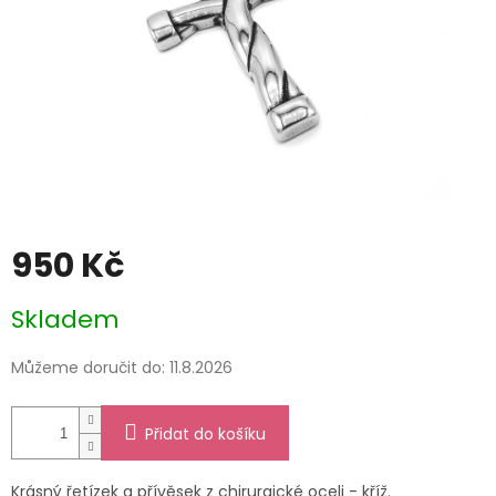
950 Kč
Měrná
Skladem
cena:
Můžeme doručit do:
11.8.2026
Přidat do košíku
Krásný řetízek a přívěsek z chirurgické oceli - kříž.