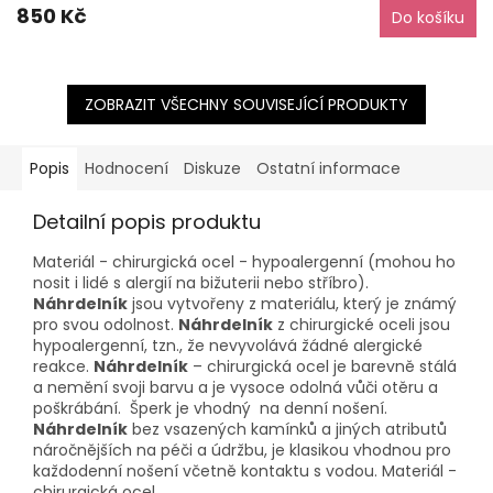
850 Kč
Do košíku
ZOBRAZIT VŠECHNY SOUVISEJÍCÍ PRODUKTY
Popis
Hodnocení
Diskuze
Ostatní informace
Detailní popis produktu
Materiál - chirurgická ocel - hypoalergenní (mohou ho
nosit i lidé s alergií na bižuterii nebo stříbro).
Náhrdelník
jsou vytvořeny z materiálu, který je známý
pro svou odolnost.
Náhrdelník
z chirurgické oceli jsou
hypoalergenní, tzn., že nevyvolává žádné alergické
reakce.
Náhrdelník
– chirurgická ocel je barevně stálá
a nemění svoji barvu a je vysoce odolná vůči otěru a
poškrábání. Šperk je vhodný na denní nošení.
Náhrdelník
bez vsazených kamínků a jiných atributů
náročnějších na péči a údržbu, je klasikou vhodnou pro
každodenní nošení včetně kontaktu s vodou. Materiál -
chirurgická ocel.