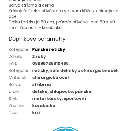
Barva stříbrná a černá
Krásný řetízek s přívěskem ve tvaru kříže z chirurgické
oceli.
Délka řetízku je 60 cm, průměr přívěsku cca 60 x 40
mm. Zapínání - karabinka
Doplňkové parametry
Kategorie
:
Pánské řetízky
Záruka
:
2 roky
EAN
:
08595736810488
Kategorie
:
řetízky,náhrdelníky z chirurgické oceli
Materiál
:
chirurgická ocel
Barva
:
stříbrná
Určení
:
dětské, chlapecké, pánské
Styl
:
motorkářský, sportovní
Zapínání
:
karabinka
Tvar
:
kříž