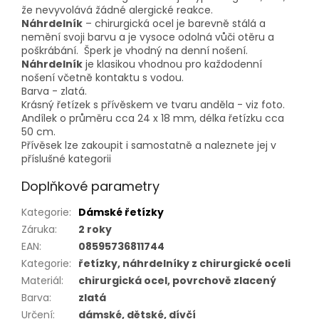
že nevyvolává žádné alergické reakce.
Náhrdelník
– chirurgická ocel je barevně stálá a
nemění svoji barvu a je vysoce odolná vůči otěru a
poškrábání. Šperk je vhodný na denní nošení.
Náhrdelník
je klasikou vhodnou pro každodenní
nošení včetně kontaktu s vodou.
Barva - zlatá.
Krásný řetízek s přívěskem ve tvaru anděla - viz foto.
Andílek o průměru cca 24 x 18 mm, délka řetízku cca
50 cm.
Přívěsek lze zakoupit i samostatně a naleznete jej v
příslušné kategorii
Doplňkové parametry
Kategorie
:
Dámské řetízky
Záruka
:
2 roky
EAN
:
08595736811744
Kategorie
:
řetízky, náhrdelníky z chirurgické oceli
Materiál
:
chirurgická ocel, povrchově zlacený
Barva
:
zlatá
Určení
:
dámské, dětské, dívčí