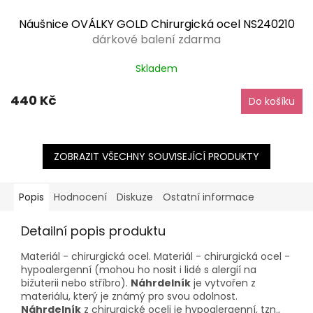
Náušnice OVÁLKY GOLD Chirurgická ocel NS240210
dárkové balení zdarma
Skladem
440 Kč
Do košíku
ZOBRAZIT VŠECHNY SOUVISEJÍCÍ PRODUKTY
Popis
Hodnocení
Diskuze
Ostatní informace
Detailní popis produktu
Materiál - chirurgická ocel. Materiál - chirurgická ocel -
hypoalergenní (mohou ho nosit i lidé s alergií na
bižuterii nebo stříbro).
Náhrdelník
je vytvořen z
materiálu, který je známý pro svou odolnost.
Náhrdelník
z chirurgické oceli je hypoalergenní, tzn.,