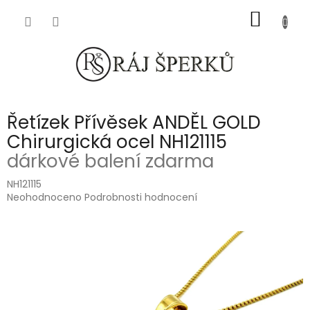
Přejít
NÁKUP
na
obsah
KOŠÍK
Řetízek Přívěsek ANDĚL GOLD
Chirurgická ocel NH121115
dárkové balení zdarma
NH121115
Průměrné
Neohodnoceno
Podrobnosti hodnocení
hodnocení
produktu
je
0,0
z
5
hvězdiček.