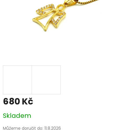
680 Kč
Měrná
Skladem
cena:
Můžeme doručit do:
11.8.2026