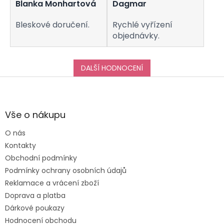
Blanka Monhartová
Dagmar
Bleskové doručení.
Rychlé vyřízení
objednávky.
DALŠÍ HODNOCENÍ
Z
á
p
a
Vše o nákupu
t
O nás
í
Kontakty
Obchodní podmínky
Podmínky ochrany osobních údajů
Reklamace a vrácení zboží
Doprava a platba
Dárkové poukazy
Hodnocení obchodu