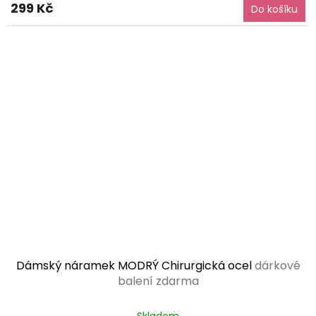
299 Kč
Do košíku
je
5,0
z
5
hvězdiček.
Dámský náramek MODRÝ Chirurgická ocel
dárkové
balení zdarma
Průměrné
Skladem