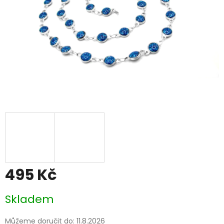
495 Kč
Měrná
Skladem
cena:
Můžeme doručit do:
11.8.2026