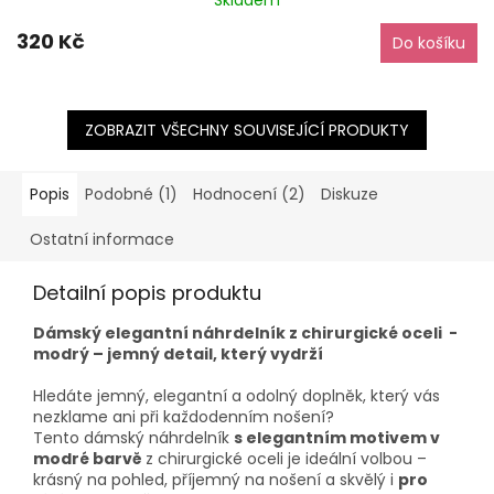
hodnocení
produktu
320 Kč
Do košíku
je
5,0
z
5
hvězdiček.
ZOBRAZIT VŠECHNY SOUVISEJÍCÍ PRODUKTY
Popis
Podobné (1)
Hodnocení (2)
Diskuze
Ostatní informace
Detailní popis produktu
Dámský elegantní náhrdelník z chirurgické oceli -
modrý – jemný detail, který vydrží
Hledáte jemný, elegantní a odolný doplněk, který vás
nezklame ani při každodenním nošení?
Tento dámský náhrdelník
s elegantním motivem v
modré barvě
z chirurgické oceli je ideální volbou –
krásný na pohled, příjemný na nošení a skvělý i
pro