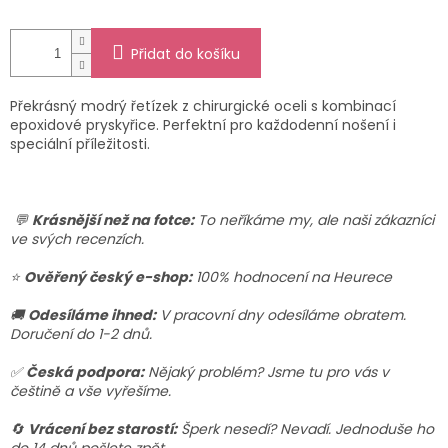
Přidat do košíku
Překrásný modrý řetízek z chirurgické oceli s kombinací
epoxidové pryskyřice. Perfektní pro každodenní nošení i
speciální příležitosti.
💬
Krásnější než na fotce:
To neříkáme my, ale naši zákazníci
ve svých recenzích.
⭐
Ověřený český e-shop:
100% hodnocení na Heurece
🚚
Odesíláme ihned:
V pracovní dny odesíláme obratem.
Doručení do 1-2 dnů.
✅
Česká podpora:
Nějaký problém? Jsme tu pro vás v
češtině a vše vyřešíme.
🔄
Vrácení bez starostí:
Šperk nesedí? Nevadí. Jednoduše ho