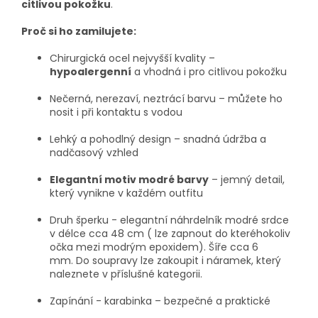
citlivou pokožku
.
Proč si ho zamilujete:
Chirurgická ocel nejvyšší kvality –
hypoalergenní
a vhodná i pro citlivou pokožku
Nečerná, nerezaví, neztrácí barvu – můžete ho
nosit i při kontaktu s vodou
Lehký a pohodlný design – snadná údržba a
nadčasový vzhled
Elegantní motiv modré barvy
– jemný detail,
který vynikne v každém outfitu
Druh šperku - elegantní náhrdelník modré srdce
v délce cca 48 cm ( lze zapnout do kteréhokoliv
očka mezi modrým epoxidem). Šíře cca 6
mm. Do soupravy lze zakoupit i náramek, který
naleznete v příslušné kategorii.
Zapínání - karabinka – bezpečné a praktické