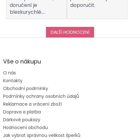
doručení je
doporučit.
bleskurychlé.
Komunikaci s
obchodem hodnotím
taktéž na jedničku!
DALŠÍ HODNOCENÍ
Děkuji za vše, a určitě
Z
se k vám do obchodu
á
ráda vrátím :-)
p
a
Vše o nákupu
t
O nás
í
Kontakty
Obchodní podmínky
Podmínky ochrany osobních údajů
Reklamace a vrácení zboží
Doprava a platba
Dárkové poukazy
Hodnocení obchodu
Jak vybrat správnou velikost šperků