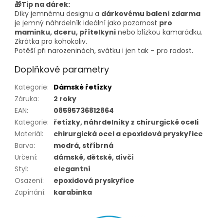
🎁Tip na dárek:
Díky jemnému designu a
dárkovému balení zdarma
je jemný náhrdelník ideální jako pozornost
pro
maminku, dceru, přítelkyni
nebo blízkou kamarádku.
Zkrátka pro kohokoliv.
Potěší při narozeninách, svátku i jen tak – pro radost.
Doplňkové parametry
Kategorie
:
Dámské řetízky
Záruka
:
2 roky
EAN
:
08595736812864
Kategorie
:
řetízky, náhrdelníky z chirurgické oceli
Materiál
:
chirurgická ocel a epoxidová pryskyřice
Barva
:
modrá, stříbrná
Určení
:
dámské, dětské, dívčí
Styl
:
elegantní
Osazení
:
epoxidová pryskyřice
Zapínání
:
karabinka