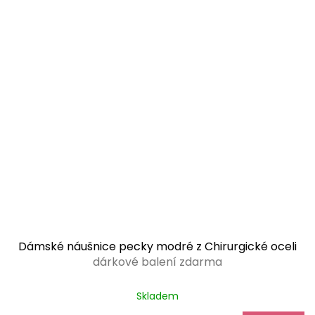
Dámské náušnice pecky modré z Chirurgické oceli
dárkové balení zdarma
Průměrné
Skladem
hodnocení
produktu