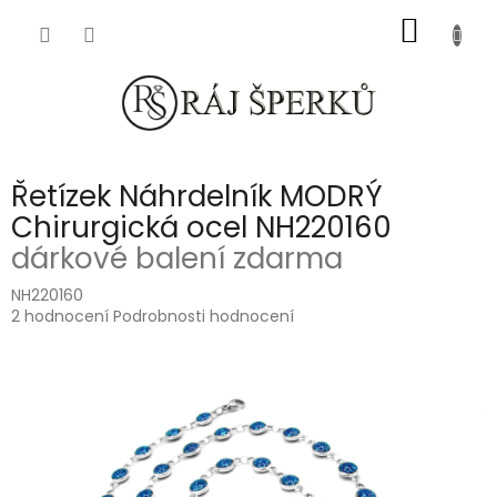
Přejít
NÁKUP
na
obsah
KOŠÍK
Řetízek Náhrdelník MODRÝ
Chirurgická ocel NH220160
dárkové balení zdarma
NH220160
Průměrné
2 hodnocení
Podrobnosti hodnocení
hodnocení
produktu
je
5,0
z
5
hvězdiček.