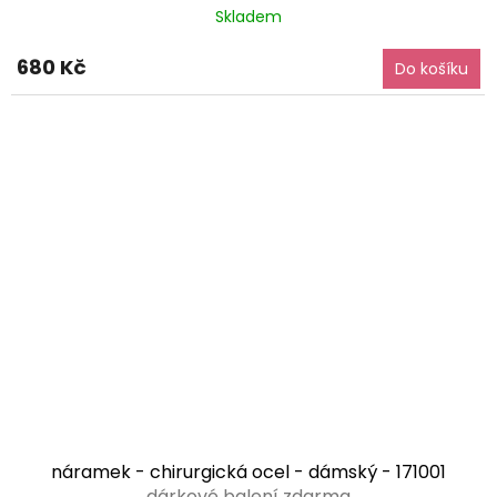
Skladem
680 Kč
Do košíku
náramek - chirurgická ocel - dámský - 171001
dárkové balení zdarma