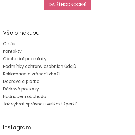
DALŠÍ HODNOCENÍ
Z
á
p
a
Vše o nákupu
t
O nás
í
Kontakty
Obchodní podmínky
Podmínky ochrany osobních údajů
Reklamace a vrácení zboží
Doprava a platba
Dárkové poukazy
Hodnocení obchodu
Jak vybrat správnou velikost šperků
Instagram