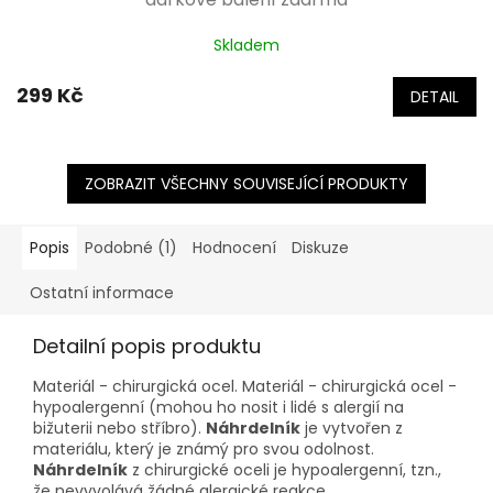
Skladem
299 Kč
DETAIL
ZOBRAZIT VŠECHNY SOUVISEJÍCÍ PRODUKTY
Popis
Podobné (1)
Hodnocení
Diskuze
Ostatní informace
Detailní popis produktu
Materiál - chirurgická ocel. Materiál - chirurgická ocel -
hypoalergenní (mohou ho nosit i lidé s alergií na
bižuterii nebo stříbro).
Náhrdelník
je vytvořen z
materiálu, který je známý pro svou odolnost.
Náhrdelník
z chirurgické oceli je hypoalergenní, tzn.,
že nevyvolává žádné alergické reakce.