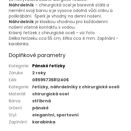
Náhrdelník
– chirurgická ocel je barevně stálá a
nemění svoji barvu a je vysoce odolná vůči otěru a
poškrábání. Šperk je vhodný na denní nošení.
Náhrdelník
je klasikou vhodnou pro každodenní
nošení včetně kontaktu s vodou.
Krásný řetízek z chirurgické oceli - viz foto.
Délka řetízeku cca 55 cm, šířka cca 4 mm. Zapínání -
karabinka.
Doplňkové parametry
Kategorie
:
Pánské řetízky
Záruka
:
2 roky
EAN
:
08595736812406
Kategorie
:
řetízky, náhrdelníky z chirurgické oceli
Materiál
:
chirurgická ocel
Barva
:
stříbrná
Určení
:
pánské
Styl
:
elegantní, sportovní
Zapínání
:
karabinka