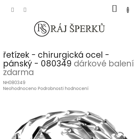
Přejít
NÁKUP
na
obsah
KOŠÍK
řetízek - chirurgická ocel -
pánský - 080349
dárkové balení
zdarma
NH080349
Průměrné
Neohodnoceno
Podrobnosti hodnocení
hodnocení
produktu
je
0,0
z
5
hvězdiček.