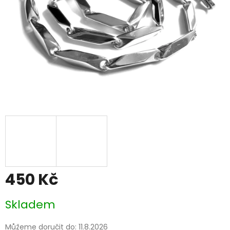
450 Kč
Měrná
Skladem
cena:
Můžeme doručit do:
11.8.2026