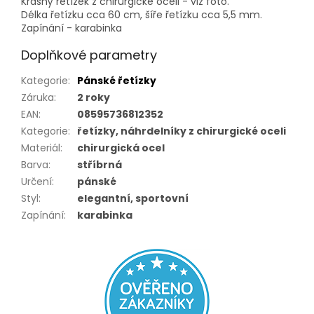
Krásný řetízek z chirurgické oceli - viz foto.
Délka řetízku cca 60 cm, šíře řetízku cca 5,5 mm.
Zapínání - karabinka
Doplňkové parametry
Kategorie
:
Pánské řetízky
Záruka
:
2 roky
EAN
:
08595736812352
Kategorie
:
řetízky, náhrdelníky z chirurgické oceli
Materiál
:
chirurgická ocel
Barva
:
stříbrná
Určení
:
pánské
Styl
:
elegantní, sportovní
Zapínání
:
karabinka