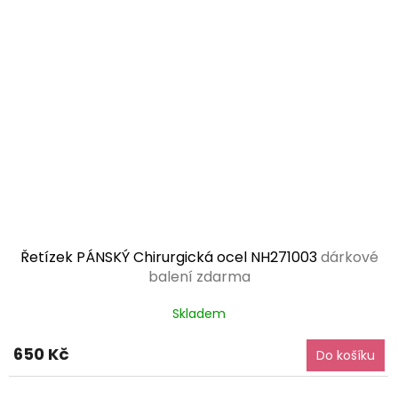
Řetízek PÁNSKÝ Chirurgická ocel NH271003
dárkové
balení zdarma
Skladem
650 Kč
Do košíku