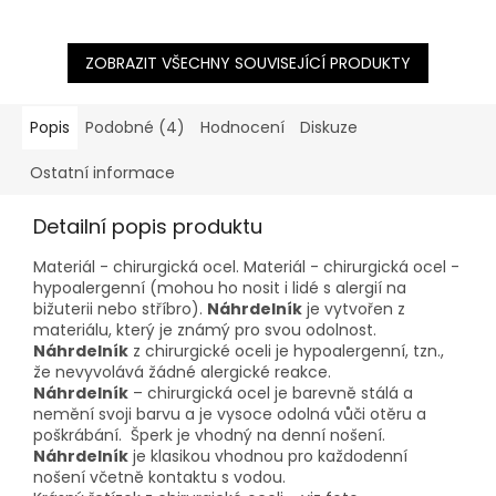
ZOBRAZIT VŠECHNY SOUVISEJÍCÍ PRODUKTY
Popis
Podobné (4)
Hodnocení
Diskuze
Ostatní informace
Detailní popis produktu
Materiál - chirurgická ocel. Materiál - chirurgická ocel -
hypoalergenní (mohou ho nosit i lidé s alergií na
bižuterii nebo stříbro).
Náhrdelník
je vytvořen z
materiálu, který je známý pro svou odolnost.
Náhrdelník
z chirurgické oceli je hypoalergenní, tzn.,
že nevyvolává žádné alergické reakce.
Náhrdelník
– chirurgická ocel je barevně stálá a
nemění svoji barvu a je vysoce odolná vůči otěru a
poškrábání. Šperk je vhodný na denní nošení.
Náhrdelník
je klasikou vhodnou pro každodenní
nošení včetně kontaktu s vodou.