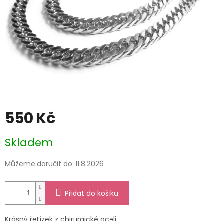
550 Kč
Měrná
Skladem
cena:
Můžeme doručit do:
11.8.2026
Přidat do košíku
Krásný řetízek z chirurgické oceli