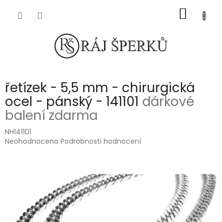
Přejít
NÁKUP
na
obsah
KOŠÍK
řetízek - 5,5 mm - chirurgická
ocel - pánský - 141101
dárkové
balení zdarma
NH141101
Průměrné
Neohodnoceno
Podrobnosti hodnocení
hodnocení
produktu
je
0,0
z
5
hvězdiček.