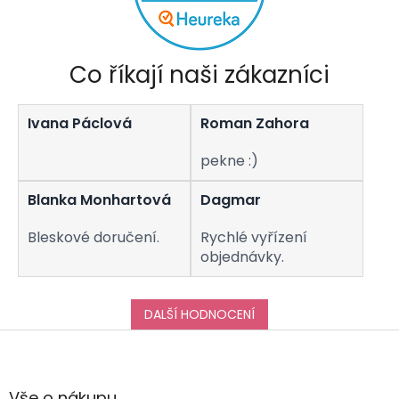
Co říkají naši zákazníci
Ivana Páclová
Roman Zahora
pekne :)
Blanka Monhartová
Dagmar
Bleskové doručení.
Rychlé vyřízení
objednávky.
DALŠÍ HODNOCENÍ
Z
á
p
a
Vše o nákupu