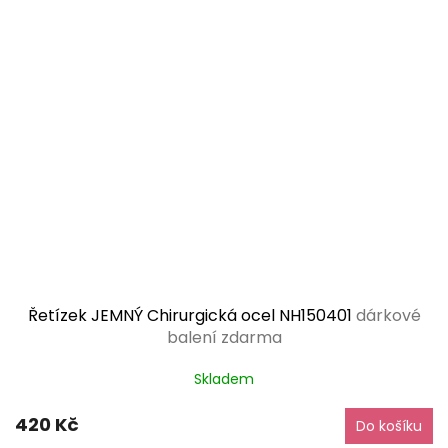
Řetízek JEMNÝ Chirurgická ocel NH150401
dárkové
balení zdarma
Skladem
420 Kč
Do košíku