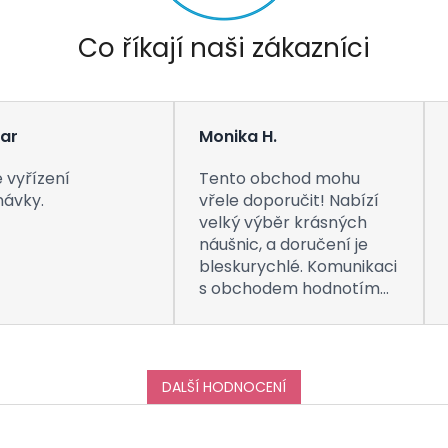
Co říkají naši zákazníci
ar
Monika H.
 vyřízení
Tento obchod mohu
návky.
vřele doporučit! Nabízí
velký výběr krásných
náušnic, a doručení je
bleskurychlé. Komunikaci
s obchodem hodnotím
taktéž na jedničku! Děkuji
za vše, a určitě se k vám
do obchodu ráda vrátím
:-)
DALŠÍ HODNOCENÍ