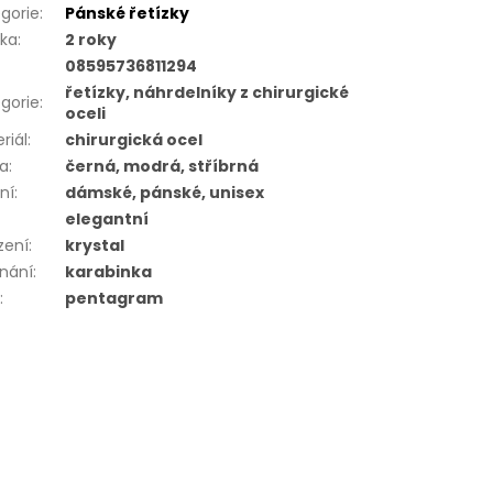
gorie
:
Pánské řetízky
uka
:
2 roky
08595736811294
řetízky, náhrdelníky z chirurgické
gorie
:
oceli
riál
:
chirurgická ocel
va
:
černá, modrá, stříbrná
ní
:
dámské, pánské, unisex
elegantní
zení
:
krystal
nání
:
karabinka
r
:
pentagram