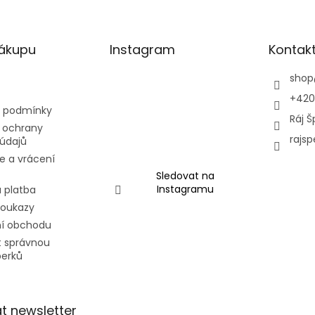
nákupu
Instagram
Kontak
shop
+420
 podmínky
Ráj Š
 ochrany
rajsp
údajů
e a vrácení
Sledovat na
Instagramu
 platba
poukazy
í obchodu
t správnou
perků
t newsletter