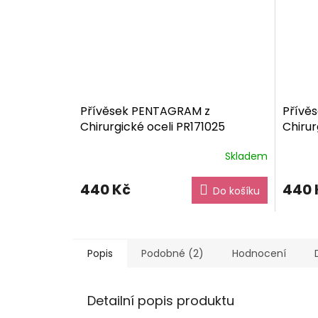
Přívěsek PENTAGRAM z
Přívě
Chirurgické oceli PR171025
Chirur
dárkové balení zdarma
dárko
Skladem
440 Kč
440 
Do košíku
Popis
Podobné (2)
Hodnocení
Detailní popis produktu