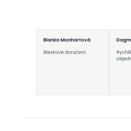
Blanka Monhartová
Dagm
Bleskové doručení.
Rychlé
objed
Z
á