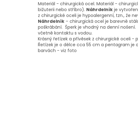
Materiál - chirurgická ocel. Materiál - chirurgi
bižuterii nebo stříbro).
Náhrdelník
je vytvořen
z chirurgické oceli je hypoalergenní, tzn., že 
Náhrdelník
– chirurgická ocel je barevně stál
poškrábání. Šperk je vhodný na denní nošení
včetně kontaktu s vodou.
Krásný řetízek a přívěsek z chirurgické oceli 
Řetízek je o délce cca 55 cm a pentagram je 
barvách - viz foto