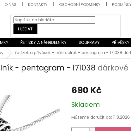
O NÁS
KONTAKTY
OBCHODNÍ PODMÍNKY
PODMÍNK
HLEDAT
AMKY
ŘETÍZKY A NÁHRDELNÍKY
SOUPRAVY
PŘÍVĚSKY
ky
řetízek a přívěsek - náhrdelník - pentagram - 171038
dár
elník - pentagram - 171038
dárkové 
690 Kč
Měrná
Skladem
cena:
Můžeme doručit do:
11.8.2026