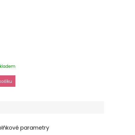
kladem
košíku
lňkové parametry