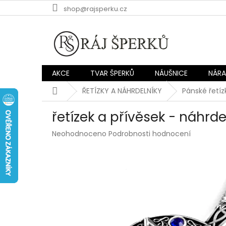
Přejít
shop@rajsperku.cz
na
obsah
AKCE
TVAR ŠPERKŮ
NÁUŠNICE
NÁR
Domů
ŘETÍZKY A NÁHRDELNÍKY
Pánské řetíz
řetízek a přívěsek - náhrd
Průměrné
Neohodnoceno
Podrobnosti hodnocení
hodnocení
produktu
je
0,0
z
5
hvězdiček.