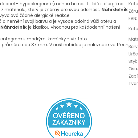
cká ocel - hypoalergenní (mohou ho nosit i lidé s alergií na
Kate
 z materiálu, který je známý pro svou odolnost.
Náhrdelník
Zár
nevyvolává žádné alergické reakce.
EAN
:
á a nemění svoji barvu a je vysoce odolná vůči otěru a
.
Náhrdelník
je klasikou vhodnou pro každodenní nošení
Kate
- pentagram s modrými kamínky - viz foto
Mate
o průměru cca 37 mm. V naší nabídce je naleznete ve třech
Bar
Urče
Styl
:
Osa
Zapí
Tva