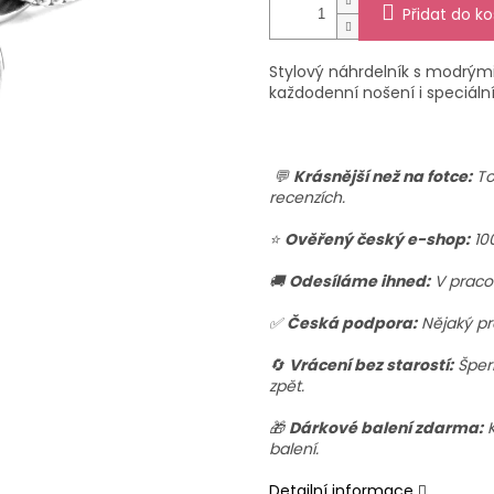
Přidat do ko
Stylový náhrdelník s modrými 
každodenní nošení i speciální 
💬
Krásnější než na fotce:
To
recenzích.
⭐
Ověřený český e-shop:
10
🚚
Odesíláme ihned:
V praco
✅
Česká podpora:
Nějaký pr
🔄
Vrácení bez starostí:
Šperk
zpět.
🎁
Dárkové balení zdarma:
K
balení.
Detailní informace