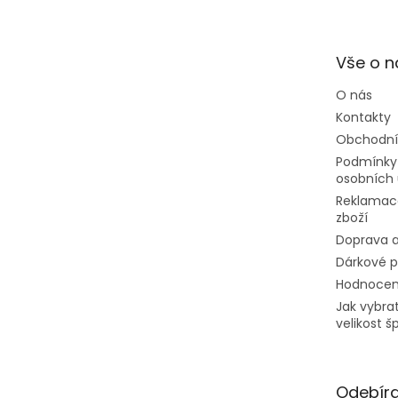
p
a
t
Vše o 
í
O nás
Kontakty
Obchodní
Podmínky
osobních 
Reklamac
zboží
Doprava a
Dárkové 
Hodnocen
Jak vybra
velikost š
Odebíra