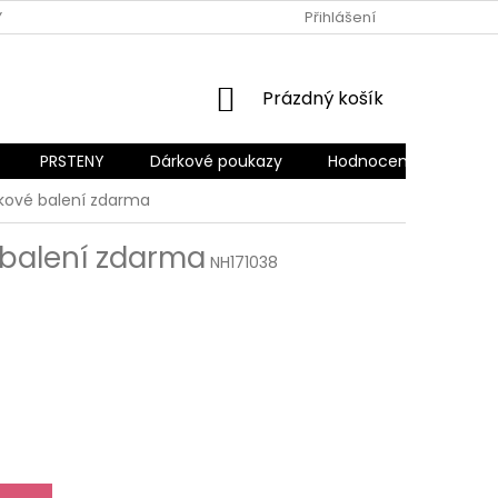
Y OCHRANY OSOBNÍCH ÚDAJŮ
REKLAMACE A VRÁCENÍ ZBOŽÍ
Přihlášení
NÁKUPNÍ
Prázdný košík
KOŠÍK
PRSTENY
Dárkové poukazy
Hodnocení obchodu
kové balení zdarma
balení zdarma
NH171038