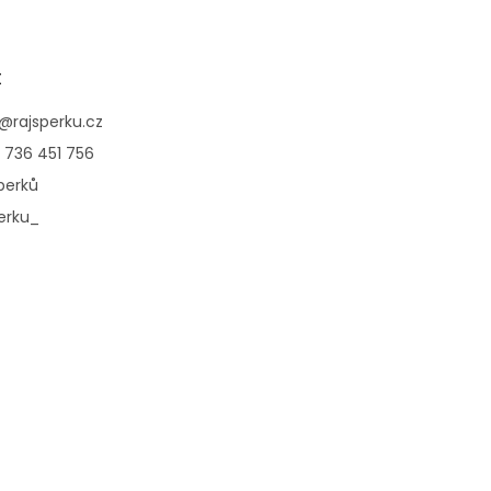
t
@
rajsperku.cz
 736 451 756
perků
erku_