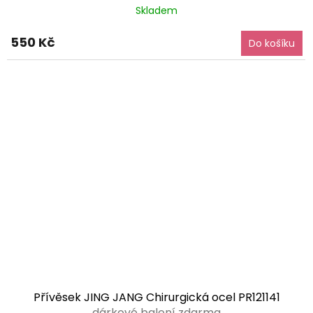
Skladem
550 Kč
Do košíku
Přívěsek JING JANG Chirurgická ocel PR121141
dárkové balení zdarma