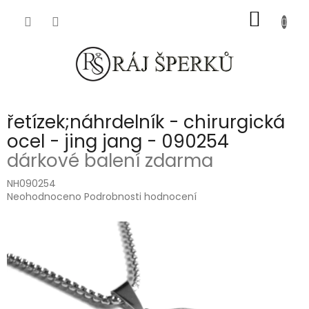
Přejít
NÁKUP
na
obsah
KOŠÍK
řetízek;náhrdelník - chirurgická
ocel - jing jang - 090254
dárkové balení zdarma
NH090254
Průměrné
Neohodnoceno
Podrobnosti hodnocení
hodnocení
produktu
je
0,0
z
5
hvězdiček.