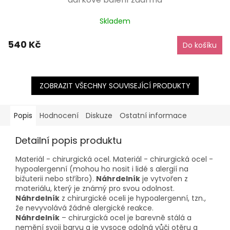
Skladem
540 Kč
Do košíku
ZOBRAZIT VŠECHNY SOUVISEJÍCÍ PRODUKTY
Popis
Hodnocení
Diskuze
Ostatní informace
Detailní popis produktu
Materiál - chirurgická ocel. Materiál - chirurgická ocel -
hypoalergenní (mohou ho nosit i lidé s alergií na
bižuterii nebo stříbro).
Náhrdelník
je vytvořen z
materiálu, který je známý pro svou odolnost.
Náhrdelník
z chirurgické oceli je hypoalergenní, tzn.,
že nevyvolává žádné alergické reakce.
Náhrdelník
– chirurgická ocel je barevně stálá a
nemění svoji barvu a je vysoce odolná vůči otěru a