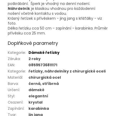
poškrábání. Šperk je vhodný na denní nošení.
Náhrdelník
je klasikou vhodnou pro každodenní
nošení včetně kontaktu s vodou.
Krásný řetízek s přívěskem - jing jang s křišťálky - viz
foto.
Délka řetízku cca 50 cm - zapínání - karabinka. Průměr
přívěsku cca 25 mm.
Doplňkové parametry
Kategorie
:
Dámské řetízky
Záruka
:
2 roky
EAN
:
08595736811171
Kategorie
:
řetízky, náhrdelníky z chirurgické oceli
Materiál
:
chirurgická ocel
Barva
:
černá, stříbrná
Určení
:
dámské
Styl
:
elegantní
Osazení
:
krystal
Zapínání
:
karabinka
Tvar
:
jin jang