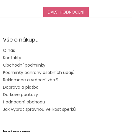
DALŠÍ HODNOCENÍ
Z
á
p
a
Vše o nákupu
t
O nás
í
Kontakty
Obchodní podmínky
Podmínky ochrany osobních údajů
Reklamace a vrácení zboží
Doprava a platba
Dárkové poukazy
Hodnocení obchodu
Jak vybrat správnou velikost šperků