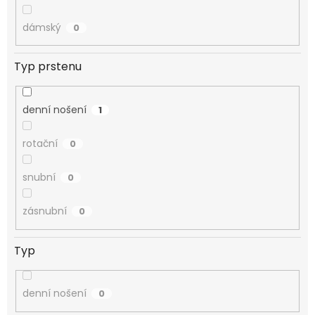
dámský
0
Typ prstenu
denní nošení
1
rotační
0
snubní
0
zásnubní
0
Typ
denní nošení
0