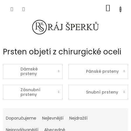
Přejít
NÁKUP
na
obsah
KOŠÍK
Prsten objetí z chirurgické oceli
Dámské
Pánské prsteny
prsteny
Zásnubní
Snubní prsteny
prsteny
Ř
a
Doporučujeme
Nejlevnější
Nejdražší
z
e
Nejprodávanější
Abecedně