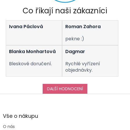
r
v
Co říkají naši zákazníci
k
y
v
Ivana Páclová
Roman Zahora
ý
p
i
pekne :)
s
u
Blanka Monhartová
Dagmar
Bleskové doručení.
Rychlé vyřízení
objednávky.
DALŠÍ HODNOCENÍ
Z
á
p
a
Vše o nákupu
t
O nás
í