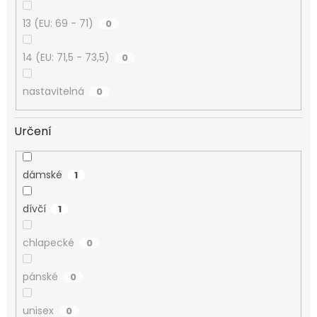
13 (EU: 69 - 71)
0
14 (EU: 71,5 - 73,5)
0
nastavitelná
0
Určení
dámské
1
dívčí
1
chlapecké
0
pánské
0
unisex
0