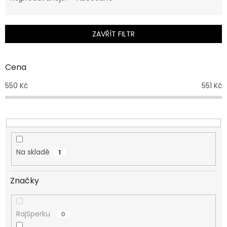
n
í
p
ZAVŘÍT FILTR
r
o
d
Cena
u
550
Kč
551
Kč
k
t
ů
Na skladě
1
Značky
RajSperku
0