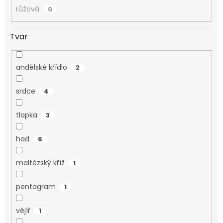
růžová
0
Tvar
andělské křídlo
2
srdce
4
tlapka
3
had
6
maltézský kříž
1
pentagram
1
vějíř
1