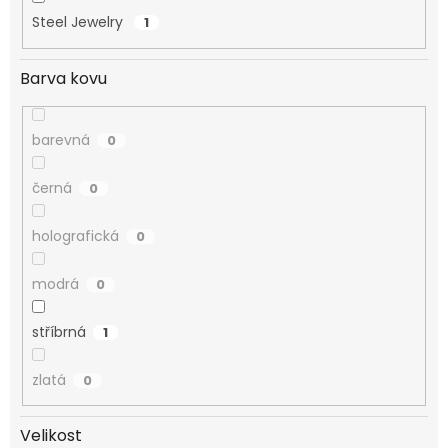
Steel Jewelry
1
Barva kovu
barevná
0
černá
0
holografická
0
modrá
0
stříbrná
1
zlatá
0
Velikost