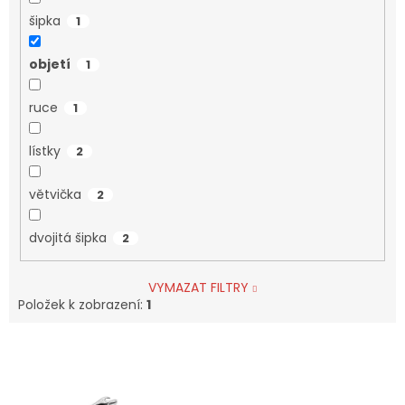
šipka
1
objetí
1
ruce
1
lístky
2
větvička
2
dvojitá šipka
2
VYMAZAT FILTRY
Položek k zobrazení:
1
V
ý
p