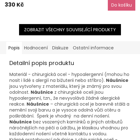
330 Kč
Do košíku
ZOBRAZIT VŠECHNY SOUVISEJÍCÍ PRODUKTY
Popis
Hodnocení
Diskuze
Ostatní informace
Detailní popis produktu
Materiál - chirurgická ocel - hypoalergenní (mohou ho
nosit i lidé s alergií na bižuterii nebo stříbro).
Náušnice
jsou vytvořeny z materiálu, který je známý pro svou
odolnost.
Náušnice
z chirurgické oceli jsou
hypoalergenní, tzn., že nevyvolává žádné alergické
reakce.
Náušnice
– chirurgická ocel je barevně stálá a
nemění svoji barvu a je vysoce odolná vůči otěru a
poškrábání. Šperk je vhodný na denní nošení.
Náušnice
bez vsazených kamínků a jiných atributů
náročnějších na péči a údržbu, je klasikou vhodnou pro
každodenní nošení včetně kontaktu s vodou.
Krásné protahovací náušnice z chirurgické oceli -