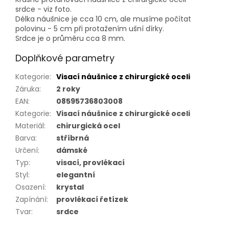
srdce - viz foto.
Délka náušnice je cca 10 cm, ale musíme počítat
polovinu - 5 cm při protažením ušní dírky.
Srdce je o průměru cca 8 mm.
Doplňkové parametry
Kategorie
:
Visací náušnice z chirurgické oceli
Záruka
:
2 roky
EAN
:
08595736803008
Kategorie
:
Visací náušnice z chirurgické oceli
Materiál
:
chirurgická ocel
Barva
:
stříbrná
Určení
:
dámské
Typ
:
visací, provlékací
Styl
:
elegantní
Osazení
:
krystal
Zapínání
:
provlékací řetízek
Tvar
:
srdce