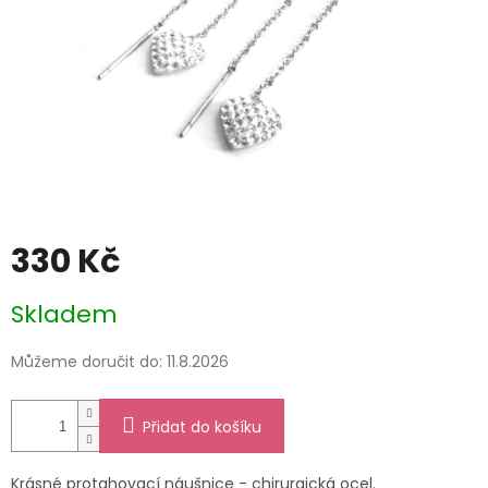
330 Kč
Měrná
Skladem
cena:
Můžeme doručit do:
11.8.2026
Přidat do košíku
Krásné protahovací náušnice - chirurgická ocel.