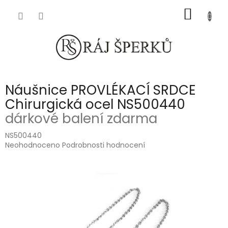
Přejít
NÁKUP
na
obsah
KOŠÍK
Náušnice PROVLÉKACÍ SRDCE
Chirurgická ocel NS500440
dárkové balení zdarma
NS500440
Průměrné
Neohodnoceno
Podrobnosti hodnocení
hodnocení
produktu
je
0,0
z
5
hvězdiček.