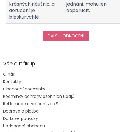
krásných náušnic, a
jednání, mohu jen
doručení je
doporučit.
bleskurychlé.
Komunikaci s
obchodem hodnotím
taktéž na jedničku!
DALŠÍ HODNOCENÍ
Děkuji za vše, a určitě
Z
se k vám do obchodu
á
ráda vrátím :-)
p
a
Vše o nákupu
t
O nás
í
Kontakty
Obchodní podmínky
Podmínky ochrany osobních údajů
Reklamace a vrácení zboží
Doprava a platba
Dárkové poukazy
Hodnocení obchodu