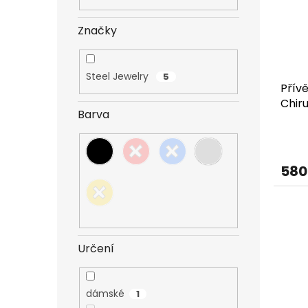
s
o
n
p
d
e
r
u
Značky
l
o
k
d
t
u
ů
Steel Jewelry
5
Přív
k
Chiru
t
Barva
dárk
ů
580
Určení
dámské
1