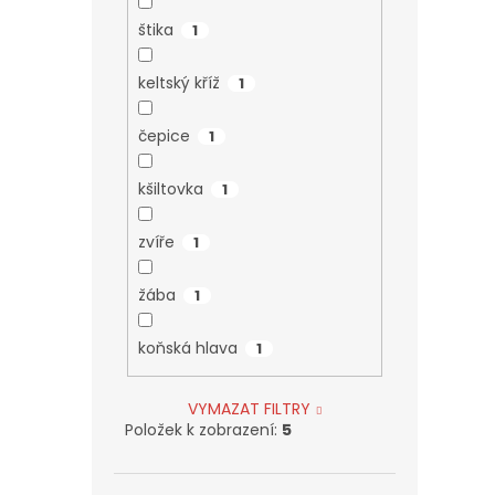
štika
1
keltský kříž
1
čepice
1
kšiltovka
1
zvíře
1
žába
1
koňská hlava
1
VYMAZAT FILTRY
Položek k zobrazení:
5