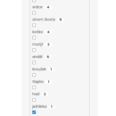
srdce
4
strom života
5
kočka
4
motýl
2
anděl
5
kroužek
1
tlapka
1
had
2
ještěrka
1