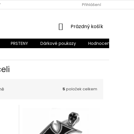
Y OCHRANY OSOBNÍCH ÚDAJŮ
REKLAMACE A VRÁCENÍ ZBOŽÍ
Přihlášení
NÁKUPNÍ
Prázdný košík
KOŠÍK
PRSTENY
Dárkové poukazy
Hodnocení obchodu
eli
ně
5
položek celkem