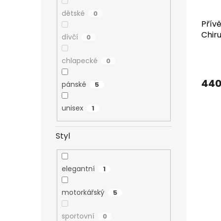
dětské
0
Přív
Chir
dívčí
0
dárk
Prům
chlapecké
0
hodn
produ
440
je
pánské
5
5,0
z
unisex
1
5
hvězd
Styl
elegantní
1
motorkářský
5
sportovní
0