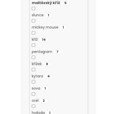
maltézský kříž
5
slunce
1
mickey mouse
1
kříž
14
pentagram
7
křížek
8
kytara
4
sova
1
orel
2
hvězda
1