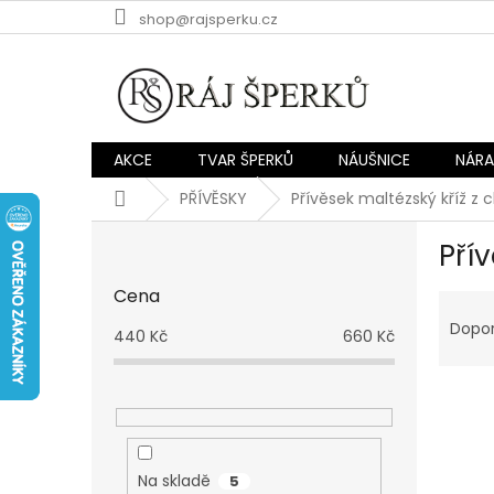
Přejít
shop@rajsperku.cz
na
obsah
AKCE
TVAR ŠPERKŮ
NÁUŠNICE
NÁR
Domů
PŘÍVĚSKY
Přívěsek maltézský kříž z c
P
Přív
o
s
Cena
Ř
t
a
r
Dopo
440
Kč
660
Kč
z
a
e
n
V
n
n
ý
í
í
p
p
p
i
r
a
Na skladě
5