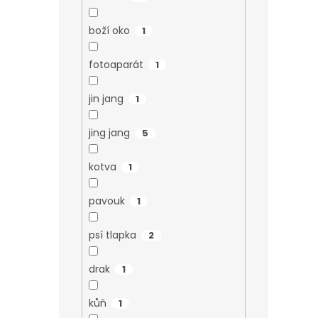
boží oko
1
fotoaparát
1
jin jang
1
jing jang
5
kotva
1
pavouk
1
psí tlapka
2
drak
1
kůň
1