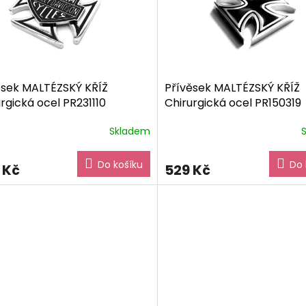
ěsek MALTÉZSKÝ KŘÍŽ
Přívěsek MALTÉZSKÝ KŘÍŽ
rgická ocel PR231110
Chirurgická ocel PR150319
ové balení zdarma
dárkové balení zdarma
Skladem
Do košíku
Do 
 Kč
529 Kč