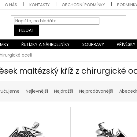
O NÁS
KONTAKTY
OBCHODNÍ PODMÍNKY
PODMÍNK
HLEDAT
AMKY
ŘETÍZKY A NÁHRDELNÍKY
SOUPRAVY
PŘÍVĚSKY
hirurgické oceli
ěsek maltézský kříž z chirurgické oc
ručujeme
Nejlevnější
Nejdražší
Nejprodávanější
Abeced