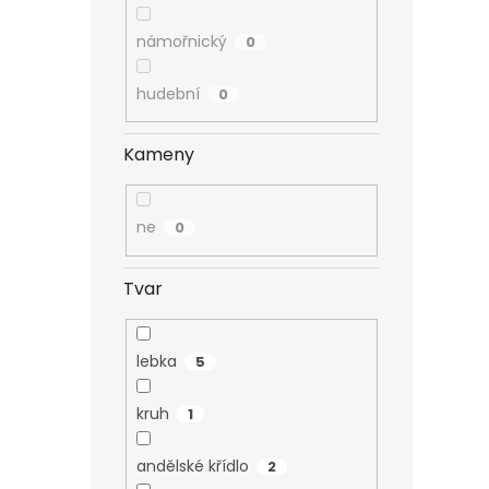
námořnický
0
hudební
0
Kameny
ne
0
Tvar
lebka
5
kruh
1
andělské křídlo
2