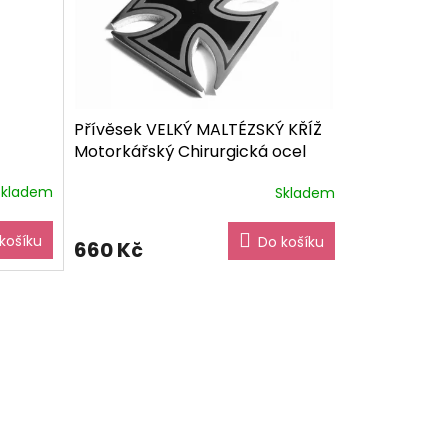
Přívěsek VELKÝ MALTÉZSKÝ KŘÍŽ
Motorkářský Chirurgická ocel
PR150320
dárkové balení zdarma
Skladem
Skladem
košíku
Do košíku
660 Kč