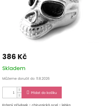
386 Kč
Měrná
Skladem
cena:
Můžeme doručit do:
11.8.2026
Přidat do košíku
Krásný přívěsek - chirurgická ocel - lebka