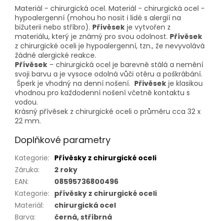
Materiál - chirurgická ocel. Materiál - chirurgická ocel -
hypoalergenní (mohou ho nosit i lidé s alergií na
bižuterii nebo stříbro).
Přívěsek
je vytvořen z
materiálu, který je známý pro svou odolnost.
Přívěsek
z chirurgické oceli je hypoalergenní, tzn., že nevyvolává
žádné alergické reakce.
Přívěsek
– chirurgická ocel je barevně stálá a nemění
svoji barvu a je vysoce odolná vůči otěru a poškrábání.
Šperk je vhodný na denní nošení.
Přivěsek
je klasikou
vhodnou pro každodenní nošení včetně kontaktu s
vodou.
Krásný přívěsek z chirurgické oceli o průměru cca 32 x
22 mm.
Doplňkové parametry
Kategorie
:
Přívěsky z chirurgické oceli
Záruka
:
2 roky
EAN
:
08595736800496
Kategorie
:
přívěsky z chirurgické oceli
Materiál
:
chirurgická ocel
Barva
:
černá, stříbrná