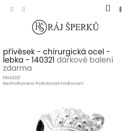
Přejít
NÁKUP
na
obsah
KOŠÍK
přívěsek - chirurgická ocel -
lebka - 140321
dárkové balení
zdarma
PR140321
Průměrné
Neohodnoceno
Podrobnosti hodnocení
hodnocení
produktu
je
0,0
z
5
hvězdiček.