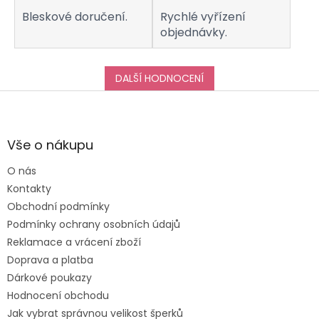
Bleskové doručení.
Rychlé vyřízení
objednávky.
DALŠÍ HODNOCENÍ
Z
á
p
a
Vše o nákupu
t
O nás
í
Kontakty
Obchodní podmínky
Podmínky ochrany osobních údajů
Reklamace a vrácení zboží
Doprava a platba
Dárkové poukazy
Hodnocení obchodu
Jak vybrat správnou velikost šperků