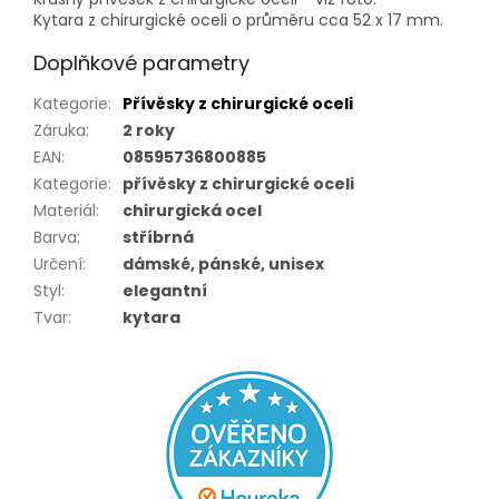
Kytara z chirurgické oceli o průměru cca 52 x 17 mm.
Doplňkové parametry
Kategorie
:
Přívěsky z chirurgické oceli
Záruka
:
2 roky
EAN
:
08595736800885
Kategorie
:
přívěsky z chirurgické oceli
Materiál
:
chirurgická ocel
Barva
:
stříbrná
Určení
:
dámské, pánské, unisex
Styl
:
elegantní
Tvar
:
kytara