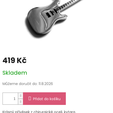
419 Kč
Měrná
Skladem
cena:
Můžeme doručit do:
11.8.2026
Přidat do košíku
Krásný přívěsek z chirurgické oceli, kytara.