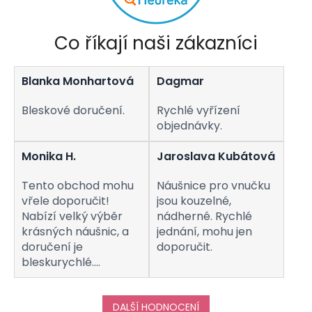
Co říkají naši zákazníci
Blanka Monhartová
Dagmar
Bleskové doručení.
Rychlé vyřízení
objednávky.
Monika H.
Jaroslava Kubátová
Tento obchod mohu
Náušnice pro vnučku
vřele doporučit!
jsou kouzelné,
Nabízí velký výběr
nádherné. Rychlé
krásných náušnic, a
jednání, mohu jen
doručení je
doporučit.
bleskurychlé.
Komunikaci s
obchodem hodnotím
taktéž na jedničku!
DALŠÍ HODNOCENÍ