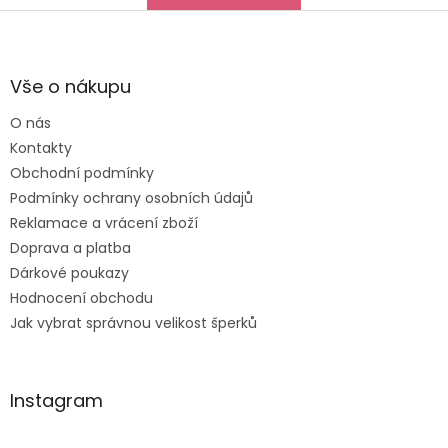
Děkuji za vše, a určitě
Z
se k vám do obchodu
á
ráda vrátím :-)
p
a
Vše o nákupu
t
O nás
í
Kontakty
Obchodní podmínky
Podmínky ochrany osobních údajů
Reklamace a vrácení zboží
Doprava a platba
Dárkové poukazy
Hodnocení obchodu
Jak vybrat správnou velikost šperků
Instagram