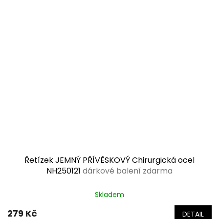
Řetízek JEMNÝ PŘÍVĚSKOVÝ Chirurgická ocel
NH250121
dárkové balení zdarma
Průměrné
Skladem
hodnocení
produktu
279 Kč
DETAIL
je