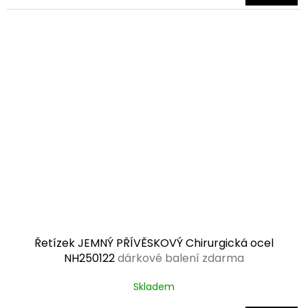
5,0
z
5
hvězdiček.
Řetízek JEMNÝ PŘÍVĚSKOVÝ Chirurgická ocel
NH250122
dárkové balení zdarma
Skladem