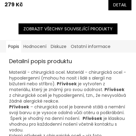
279 Kč
DETAIL
ZOBRAZIT VŠECHNY SOUVISEJÍCÍ PRODUKTY
Popis
Hodnocení
Diskuze
Ostatní informace
Detailní popis produktu
Materiál - chirurgická ocel. Materiál - chirurgická ocel -
hypoalergenní (mohou ho nosit i lidé s alergií na
bižuterii nebo stříbro).
Přívěsek
je vytvořen z
materiálu, který je známý pro svou odolnost.
Přívěsek
z chirurgické oceli je hypoalergenní, tzn., že nevyvolává
žádné alergické reakce.
Přívěsek
– chirurgická ocel je barevně stálá a nemění
svoji barvu a je vysoce odolná vůči otěru a poškrábání.
Šperk je vhodný na denní nošení.
Přivěsek
je klasikou
vhodnou pro každodenní nošení včetně kontaktu s
vodou.
Krásný přívěsek z chirurgické oceli - viz foto.