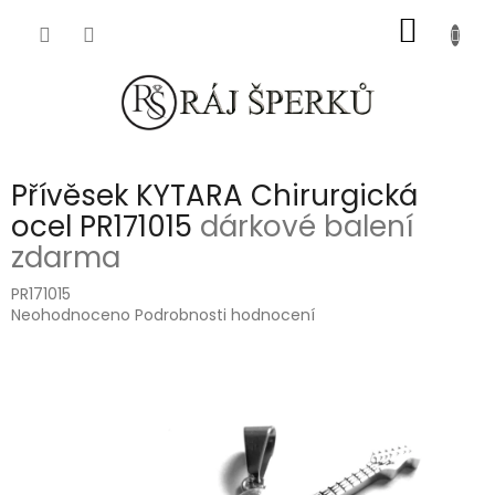
Přejít
NÁKUP
na
obsah
KOŠÍK
Přívěsek KYTARA Chirurgická
ocel PR171015
dárkové balení
zdarma
PR171015
Průměrné
Neohodnoceno
Podrobnosti hodnocení
hodnocení
produktu
je
0,0
z
5
hvězdiček.