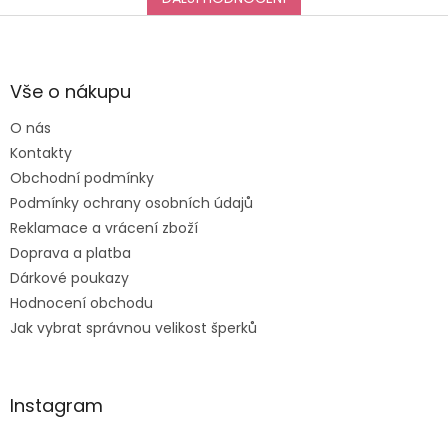
Děkuji za vše, a určitě
Z
se k vám do obchodu
á
ráda vrátím :-)
p
a
Vše o nákupu
t
O nás
í
Kontakty
Obchodní podmínky
Podmínky ochrany osobních údajů
Reklamace a vrácení zboží
Doprava a platba
Dárkové poukazy
Hodnocení obchodu
Jak vybrat správnou velikost šperků
Instagram