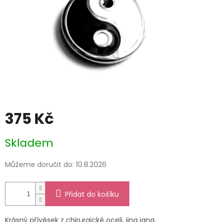
375 Kč
Měrná
Skladem
cena:
Můžeme doručit do:
10.8.2026
Přidat do košíku
Krásný přívěsek z chirurgické oceli, jing jang.