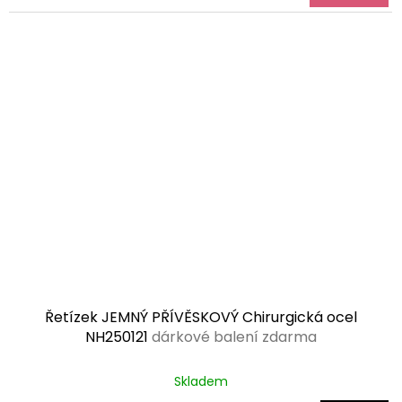
Řetízek JEMNÝ PŘÍVĚSKOVÝ Chirurgická ocel
NH250121
dárkové balení zdarma
Průměrné
Skladem
hodnocení
produktu