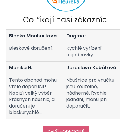
Co říkají naši zákazníci
Blanka Monhartová
Dagmar
Bleskové doručení.
Rychlé vyřízení
objednávky.
Monika H.
Jaroslava Kubátová
Tento obchod mohu
Náušnice pro vnučku
vřele doporučit!
jsou kouzelné,
Nabízí velký výběr
nádherné. Rychlé
krásných náušnic, a
jednání, mohu jen
doručení je
doporučit.
bleskurychlé.
Komunikaci s
obchodem hodnotím
taktéž na jedničku!
DALŠÍ HODNOCENÍ