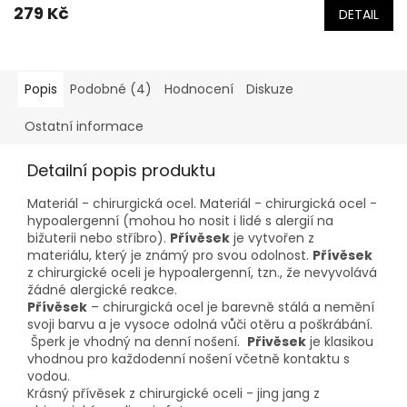
279 Kč
DETAIL
je
5,0
z
5
hvězdiček.
Popis
Podobné (4)
Hodnocení
Diskuze
Ostatní informace
Detailní popis produktu
Materiál - chirurgická ocel. Materiál - chirurgická ocel -
hypoalergenní (mohou ho nosit i lidé s alergií na
bižuterii nebo stříbro).
Přívěsek
je vytvořen z
materiálu, který je známý pro svou odolnost.
Přívěsek
z chirurgické oceli je hypoalergenní, tzn., že nevyvolává
žádné alergické reakce.
Přívěsek
– chirurgická ocel je barevně stálá a nemění
svoji barvu a je vysoce odolná vůči otěru a poškrábání.
Šperk je vhodný na denní nošení.
Přivěsek
je klasikou
vhodnou pro každodenní nošení včetně kontaktu s
vodou.
Krásný přívěsek z chirurgické oceli - jing jang z