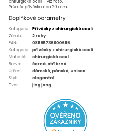
chirurgické oceli - viz foto.
Průměr přívěsku cca 20 mm.
Doplňkové parametry
Kategorie
:
Přívěsky z chirurgické oceli
Záruka
:
2 roky
EAN
:
08595736800656
Kategorie
:
přívěsky z chirurgické oceli
Materiál
:
chirurgická ocel
Barva
:
černá, stříbrná
Určení
:
dámské, pánské, unisex
Styl
:
elegantní
Tvar
:
jing jang