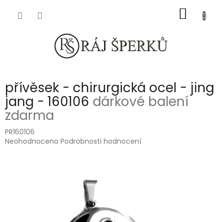
Přejít
NÁKUP
na
obsah
KOŠÍK
přívěsek - chirurgická ocel - jing
jang - 160106
dárkové balení
zdarma
PR160106
Průměrné
Neohodnoceno
Podrobnosti hodnocení
hodnocení
produktu
je
0,0
z
5
hvězdiček.