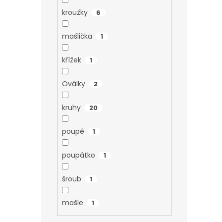
kroužky
6
mašlička
1
křížek
1
Oválky
2
kruhy
20
poupě
1
poupátko
1
šroub
1
mašle
1