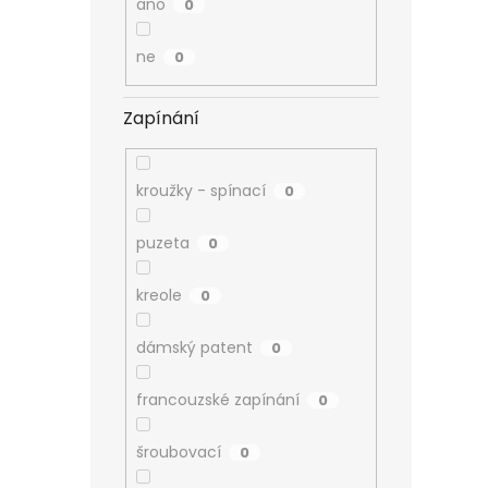
ano
0
ne
0
Zapínání
kroužky - spínací
0
puzeta
0
kreole
0
dámský patent
0
francouzské zapínání
0
šroubovací
0