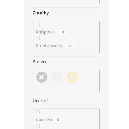
n
e
Značky
l
RajSperku
0
Steel Jewelry
0
Barva
Určení
dámské
0