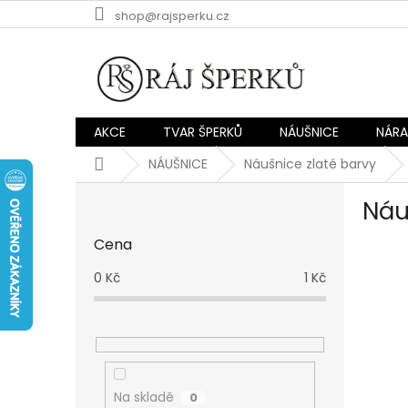
Přejít
shop@rajsperku.cz
na
obsah
AKCE
TVAR ŠPERKŮ
NÁUŠNICE
NÁR
Domů
NÁUŠNICE
Náušnice zlaté barvy
P
Náu
o
s
Cena
t
r
0
Kč
1
Kč
a
n
n
í
p
a
Na skladě
0