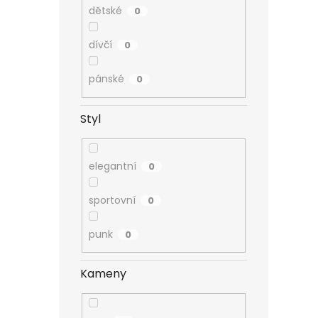
dětské
0
dívčí
0
pánské
0
Styl
elegantní
0
sportovní
0
punk
0
Kameny