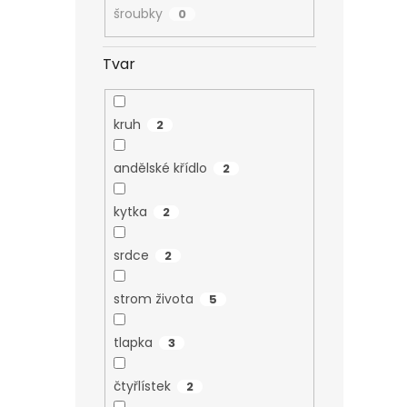
šroubky
0
Tvar
kruh
2
andělské křídlo
2
kytka
2
srdce
2
strom života
5
tlapka
3
čtyřlístek
2