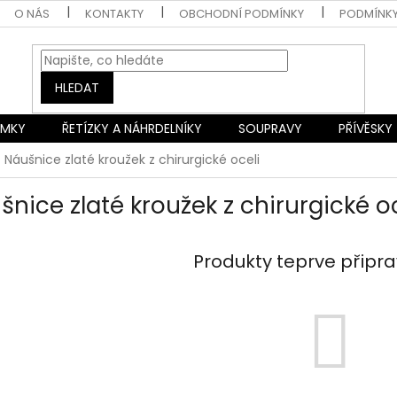
O NÁS
KONTAKTY
OBCHODNÍ PODMÍNKY
PODMÍNK
HLEDAT
AMKY
ŘETÍZKY A NÁHRDELNÍKY
SOUPRAVY
PŘÍVĚSKY
Náušnice zlaté kroužek z chirurgické oceli
šnice zlaté kroužek z chirurgické oc
Produkty teprve připr